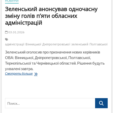
НОВИНИ
Зеленський анонсував одночасну
зміну голів п’яти обласних
адміністрацій
03.01.2026
адміністрації
Вінницької
Дніпропетровської
зеленський
Полтавської
Те
Зеленський оголосив про призначення нових керівників
ОВА: Вінницької, Дніпропетровської, Полтавської,
Тернопільської та Чернівецької областей. Рішення будуть
ухвалені завтра.
Зеленський
Смотреть больше
анонсував
одночасну
зміну
голів
п’яти
Поиск…
обласних
адміністрацій