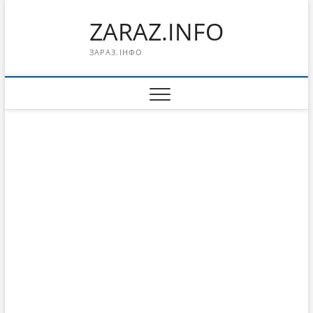
Перейти
ZARAZ.INFO
к
содержимому
ЗАРАЗ.ІНФО