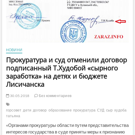
НОВИНИ
Прокуратура и суд отменили договор
подписанный Т.Худобой «сырного
заработка» на детях и бюджете
Лисичанска
30.05.2018
Без комментариев
горсовет
дети
договор
образование
прокуратура
СУД
сыр
худоба
татьяна
«Органами прокуратуры области путем представительства
интересов государства в суде приняты меры к признанию