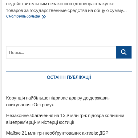
недействительным незаконного договора о закупке
товаров за государственные средства на общую сумму…
Прокуратура
Смотреть больше
и
суд
отменили
договор
подписанный
Поиск…
Т.Худобой
«сырного
заработка»
на
детях
ОСТАННІ ПУБЛІКАЦІЇ
и
бюджете
Лисичанска
Корупція найбільше підриває довіру до держави,-
опитування «Острову»
Незаконне збагачення на 13,9 млн грн: підозра колишній
віцепрем’єрці- міністерці юстиції
Майже 21 млн грн необґрунтованих активів: ДБР