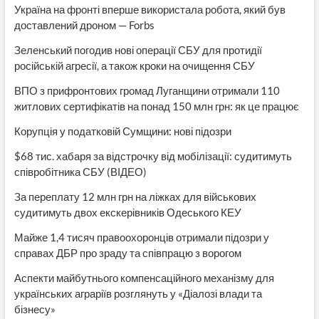
Україна на фронті вперше використала робота, який був
доставлений дроном — Forbs
Зеленський погодив нові операції СБУ для протидії
російській агресії, а також кроки на очищення СБУ
ВПО з прифронтових громад Луганщини отримали 110
житлових сертифікатів на понад 150 млн грн: як це працює
Корупція у податковій Сумщини: нові підозри
$68 тис. хабаря за відстрочку від мобілізації: судитимуть
співробітника СБУ (ВІДЕО)
За переплату 12 млн грн на ліжках для військових
судитимуть двох екскерівників Одеського КЕУ
Майже 1,4 тисяч правоохоронців отримали підозри у
справах ДБР про зраду та співпрацю з ворогом
Аспекти майбутнього компенсаційного механізму для
українських аграріїв розглянуть у «Діалозі влади та
бізнесу»