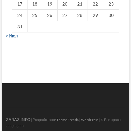
17
18
19
20
21
22
23
24
25
26
27
28
29
30
31
« Июл
fake breitling
ZARAZ.INFO
| Разработано:
Theme Freesia
|
WordPress
| © Все права
защищены