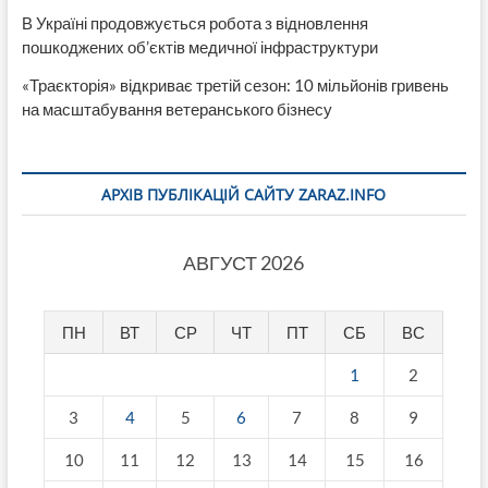
В Україні продовжується робота з відновлення
пошкоджених об’єктів медичної інфраструктури
«Траєкторія» відкриває третій сезон: 10 мільйонів гривень
на масштабування ветеранського бізнесу
АРХІВ ПУБЛІКАЦІЙ САЙТУ ZARAZ.INFO
АВГУСТ 2026
ПН
ВТ
СР
ЧТ
ПТ
СБ
ВС
1
2
3
4
5
6
7
8
9
10
11
12
13
14
15
16