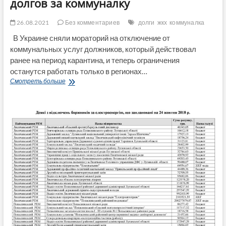
долгов за коммуналку
26.08.2021
Без комментариев
долги
жкх
коммуналка
В Украине сняли мораторий на отключение от
коммунальных услуг должников, который действовал
ранее на период карантина, и теперь ограничения
останутся работать только в регионах…
Люди
Смотреть больше
не
будут
платить:
эксперт
предрек
коллапс
в
Украине
из-
за
долгов
за
коммуналку