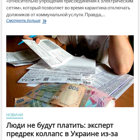
«относительно упрощения присоединения к электрическим
сетям», который позволяет во время карантина отключать
должников от коммунальной услуги. Правда,…
Украинцев
Смотреть больше
начнут
отключать
от
коммуналки
за
долги:
что
подписал
Зеленский
и
кто
в
зоне
риска
НОВИНИ
Люди не будут платить: эксперт
предрек коллапс в Украине из-за