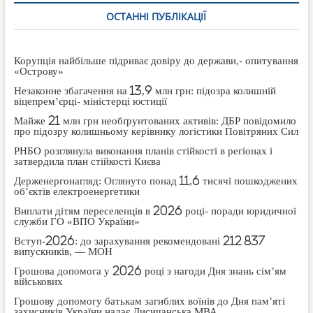
ОСТАННІ ПУБЛІКАЦІЇ
Корупція найбільше підриває довіру до держави,- опитування
«Острову»
Незаконне збагачення на 13,9 млн грн: підозра колишній
віцепрем’єрці- міністерці юстиції
Майже 21 млн грн необґрунтованих активів: ДБР повідомило
про підозру колишньому керівнику логістики Повітряних Сил
РНБО розглянула виконання планів стійкості в регіонах і
затвердила план стійкості Києва
Держенергонагляд: Оглянуто понад 11,6 тисячі пошкоджених
об’єктів електроенергетики
Виплати дітям переселенців в 2026 році- поради юридичної
служби ГО «ВПО України»
Вступ-2026: до зарахування рекомендовані 212 837
випускників, — МОН
Грошова допомога у 2026 році з нагоди Дня знань сім’ям
військових
Грошову допомогу батькам загиблих воїнів до Дня пам’яті
захисників України надає Лисичанська МВА