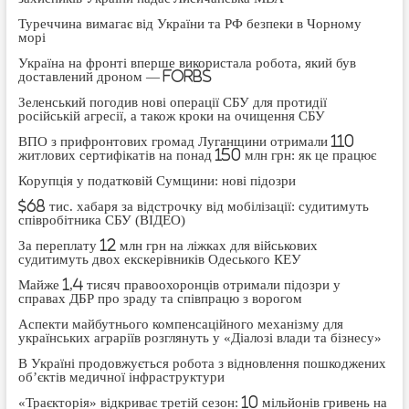
Туреччина вимагає від України та РФ безпеки в Чорному
морі
Україна на фронті вперше використала робота, який був
доставлений дроном — Forbs
Зеленський погодив нові операції СБУ для протидії
російській агресії, а також кроки на очищення СБУ
ВПО з прифронтових громад Луганщини отримали 110
житлових сертифікатів на понад 150 млн грн: як це працює
Корупція у податковій Сумщини: нові підозри
$68 тис. хабаря за відстрочку від мобілізації: судитимуть
співробітника СБУ (ВІДЕО)
За переплату 12 млн грн на ліжках для військових
судитимуть двох екскерівників Одеського КЕУ
Майже 1,4 тисяч правоохоронців отримали підозри у
справах ДБР про зраду та співпрацю з ворогом
Аспекти майбутнього компенсаційного механізму для
українських аграріїв розглянуть у «Діалозі влади та бізнесу»
В Україні продовжується робота з відновлення пошкоджених
об’єктів медичної інфраструктури
«Траєкторія» відкриває третій сезон: 10 мільйонів гривень на