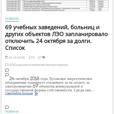
НОВИНИ
69 учебных заведений, больниц и
других объектов ЛЭО запланировало
отключить 24 октября за долги.
Список
23.10.2018
>
«ЛЭО»
долги
отключения
электроэнергия
24 октября 2018 года Луганское энергетическое
объединение планирует отключить за не оплату за
электроэнергию 69 объектов коммунальной и
государственной формы собственности. Среди них…
69
Смотреть больше
учебных
заведений,
больниц
и
других
объектов ЛЭО
НОВИНИ