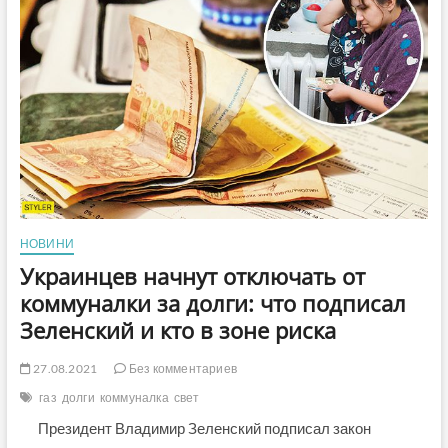
газ
и
тепло
НОВИНИ
Украинцев начнут отключать от
коммуналки за долги: что подписал
Зеленский и кто в зоне риска
27.08.2021
Без комментариев
газ
долги
коммуналка
свет
Президент Владимир Зеленский подписал закон