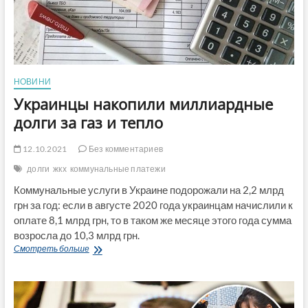
НОВИНИ
Украинцы накопили миллиардные
долги за газ и тепло
12.10.2021
Без комментариев
долги
жкх
коммунальные платежи
Коммунальные услуги в Украине подорожали на 2,2 млрд
грн за год: если в августе 2020 года украинцам начислили к
оплате 8,1 млрд грн, то в таком же месяце этого года сумма
возросла до 10,3 млрд грн.
Украинцы
Смотреть больше
накопили
миллиардные
долги
за