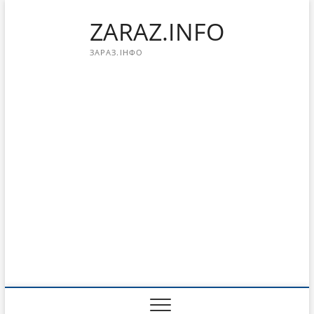
Перейти
ZARAZ.INFO
к
содержимому
ЗАРАЗ.ІНФО