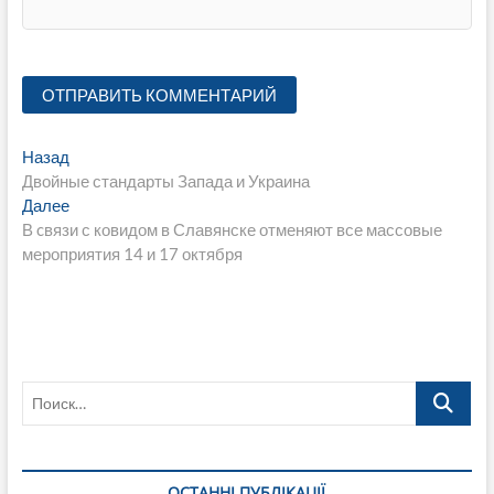
Навигация
Предыдущая
Назад
запись:
Двойные стандарты Запада и Украина
по
Следующая
Далее
записям
запись:
В cвязи с ковидом в Славянске отменяют все массовые
мероприятия 14 и 17 октября
Поиск…
ОСТАННІ ПУБЛІКАЦІЇ