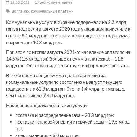
12.10.2021
Без комментариев
долги
жкх
коммунальные платежи
Коммунальные услуги в Украине подорожали на 2,2 млрд
грн за год: если в августе 2020 года украинцам начислили к
оплате 8,1 млрд грн, то в таком же месяце этого года сумма
возросла до 10,3 млрд грн.
При этом по итогам августа 2021-го население оплатило на
14,5% (1,5 млрд грн) больше от сумм в платежках – 11,8
млрд грн. Об этом свидетельствует информация Госстата.
В то же время общая сумма долга населения за
коммунальные услуги по состоянию на август текущего
года достигла 62,9 млрд грн. Это на 1,4 млрд грн меньше,
чем было в июле (64,3 млрд грн).
Население задолжало за такие услуги:
поставка и распределение газа – 23,3 млрд грн;
поставки тепловой энергии и горячей воды – 19,5 млрд
грн;
электроэнергия – 6,8 млрд грн;