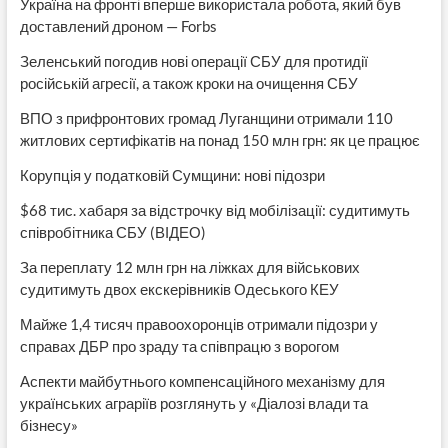
Україна на фронті вперше використала робота, який був
доставлений дроном — Forbs
Зеленський погодив нові операції СБУ для протидії
російській агресії, а також кроки на очищення СБУ
ВПО з прифронтових громад Луганщини отримали 110
житлових сертифікатів на понад 150 млн грн: як це працює
Корупція у податковій Сумщини: нові підозри
$68 тис. хабаря за відстрочку від мобілізації: судитимуть
співробітника СБУ (ВІДЕО)
За переплату 12 млн грн на ліжках для військових
судитимуть двох екскерівників Одеського КЕУ
Майже 1,4 тисяч правоохоронців отримали підозри у
справах ДБР про зраду та співпрацю з ворогом
Аспекти майбутнього компенсаційного механізму для
українських аграріїв розглянуть у «Діалозі влади та
бізнесу»