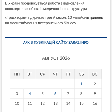
В Україні продовжується робота з відновлення
пошкоджених об’єктів медичної інфраструктури
«Траєкторія» відкриває третій сезон: 10 мільйонів гривень
на масштабування ветеранського бізнесу
АРХІВ ПУБЛІКАЦІЙ САЙТУ ZARAZ.INFO
АВГУСТ 2026
ПН
ВТ
СР
ЧТ
ПТ
СБ
ВС
1
2
3
4
5
6
7
8
9
10
11
12
13
14
15
16