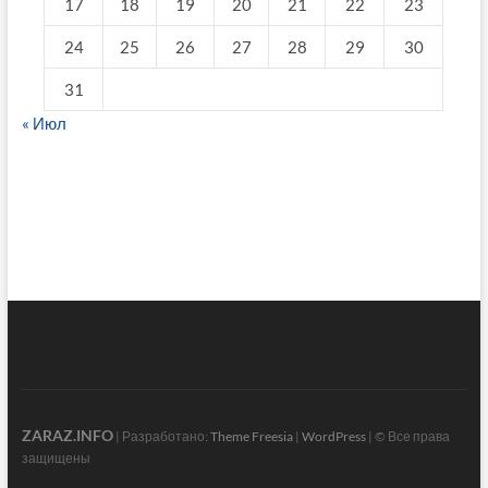
17
18
19
20
21
22
23
24
25
26
27
28
29
30
31
« Июл
fake breitling
ZARAZ.INFO
| Разработано:
Theme Freesia
|
WordPress
| © Все права
защищены