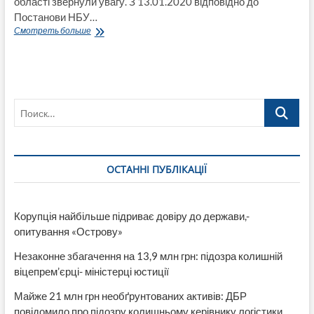
області звернули увагу. З 13.01.2020 відповідно до
Постанови НБУ…
З
Смотреть больше
13
січня
2020
року
платіжні
Поиск…
доручення
за
новими
правилами
ОСТАННІ ПУБЛІКАЦІЇ
Корупція найбільше підриває довіру до держави,-
опитування «Острову»
Незаконне збагачення на 13,9 млн грн: підозра колишній
віцепрем’єрці- міністерці юстиції
Майже 21 млн грн необґрунтованих активів: ДБР
повідомило про підозру колишньому керівнику логістики