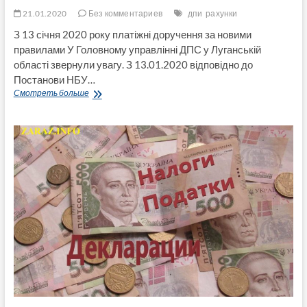
робити
21.01.2020
Без комментариев
дпи
рахунки
розповіли
у
З 13 січня 2020 року платіжні доручення за новими
Нафтогазі
правилами У Головному управлінні ДПС у Луганській
області звернули увагу. З 13.01.2020 відповідно до
Постанови НБУ…
З
Смотреть больше
13
січня
2020
року
платіжні
доручення
за
новими
правилами