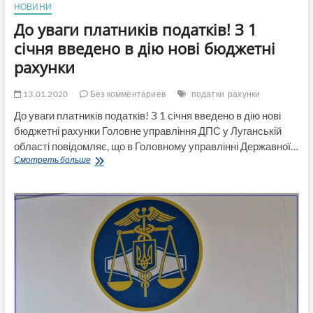
НОВИНИ
До уваги платників податків! З 1
січня введено в дію нові бюджетні
рахунки
13.01.2020
Без комментариев
податки
рахунки
До уваги платників податків! З 1 січня введено в дію нові
бюджетні рахунки Головне управління ДПС у Луганській
області повідомляє, що в Головному управлінні Державної…
До
Смотреть больше
уваги
платників
податків!
З
1
січня
введено
в
дію
нові
бюджетні
рахунки