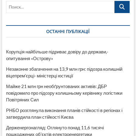
Поиск…
нові
рахунки
для
сплати
ЄСВ
ОСТАННІ ПУБЛІКАЦІЇ
Корупція найбільше підриває довіру до держави,-
опитування «Острову»
Незаконне збагачення на 13,9 млн грн: підозра колишній
віцепрем’єрці- міністерці юстиції
Майже 21 млн грн необґрунтованих активів: ДБР
повідомило про підозру колишньому керівнику логістики
Повітряних Сил
РНБО розглянула виконання планів стійкості в регіонах і
затвердила план стійкості Києва
Держенергонагляд: Оглянуто понад 11,6 тисячі
пошкоджених об’єктів електроенергетики