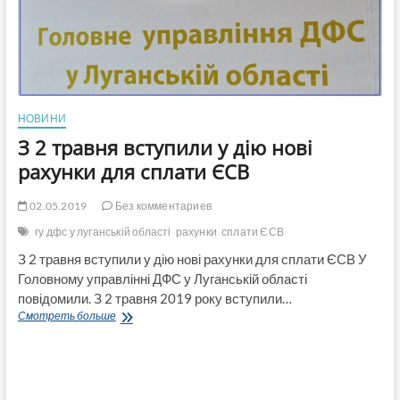
НОВИНИ
З 2 травня вступили у дію нові
рахунки для сплати ЄСВ
02.05.2019
Без комментариев
гу дфс у луганській області
рахунки
сплати ЄСВ
З 2 травня вступили у дію нові рахунки для сплати ЄСВ У
Головному управлінні ДФС у Луганській області
повідомили. З 2 травня 2019 року вступили…
З
Смотреть больше
2
травня
вступили
у
дію