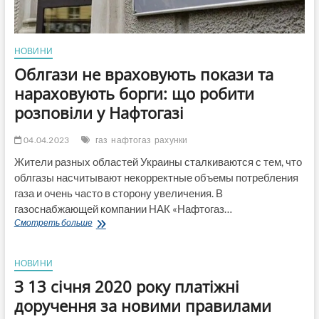
НОВИНИ
Облгази не враховують покази та
нараховують борги: що робити
розповіли у Нафтогазі
04.04.2023
газ
нафтогаз
рахунки
Жители разных областей Украины сталкиваются с тем, что
облгазы насчитывают некорректные объемы потребления
газа и очень часто в сторону увеличения. В
газоснабжающей компании НАК «Нафтогаз…
Облгази
Смотреть больше
не
враховують
покази
НОВИНИ
та
З 13 січня 2020 року платіжні
нараховують
борги:
доручення за новими правилами
що