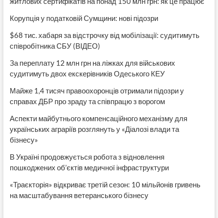
житлових сертифікатів на понад 150 млн грн: як це працює
Корупція у податковій Сумщини: нові підозри
$68 тис. хабаря за відстрочку від мобілізації: судитимуть
співробітника СБУ (ВІДЕО)
За переплату 12 млн грн на ліжках для військових
судитимуть двох екскерівників Одеського КЕУ
Майже 1,4 тисяч правоохоронців отримали підозри у
справах ДБР про зраду та співпрацю з ворогом
Аспекти майбутнього компенсаційного механізму для
українських аграріїв розглянуть у «Діалозі влади та
бізнесу»
В Україні продовжується робота з відновлення
пошкоджених об’єктів медичної інфраструктури
«Траєкторія» відкриває третій сезон: 10 мільйонів гривень
на масштабування ветеранського бізнесу