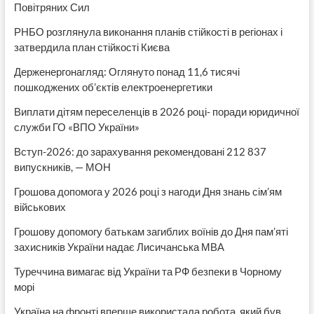
Повітряних Сил
РНБО розглянула виконання планів стійкості в регіонах і
затвердила план стійкості Києва
Держенергонагляд: Оглянуто понад 11,6 тисячі
пошкоджених об’єктів електроенергетики
Виплати дітям переселенців в 2026 році- поради юридичної
служби ГО «ВПО України»
Вступ-2026: до зарахування рекомендовані 212 837
випускників, — МОН
Грошова допомога у 2026 році з нагоди Дня знань сім’ям
військових
Грошову допомогу батькам загиблих воїнів до Дня пам’яті
захисників України надає Лисичанська МВА
Туреччина вимагає від України та РФ безпеки в Чорному
морі
Україна на фронті вперше використала робота, який був