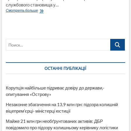
службового становища у…
Проректора
Смотреть больше
Національної
академії
ДПСУ
судитимуть
за
Поиск…
те
що
підлеглі
будували
його
ОСТАННІ ПУБЛІКАЦІЇ
приватний
будинок
Корупція найбільше підриває довіру до держави,-
опитування «Острову»
Незаконне збагачення на 13,9 млн грн: підозра колишній
віцепрем’єрці- міністерці юстиції
Майже 21 млн грн необґрунтованих активів: ДБР
повідомило про підозру колишньому керівнику логістики