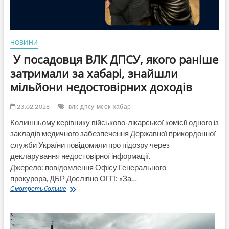
НОВИНИ
У посадовця ВЛК ДПСУ, якого раніше
затримали за хабарі, знайшли
мільйони недостовірних доходів
23.02.2026
влк
дпсу
мсек
хабар
Колишньому керівнику військово-лікарської комісії одного із
закладів медичного забезпечення Державної прикордонної
служби України повідомили про підозру через
декларування недостовірної інформації.
Джерело: повідомлення Офісу Генерального
прокурора, ДБР Дослівно ОГП: «За…
У
Смотреть больше
посадовця
ВЛК
ДПСУ,
якого