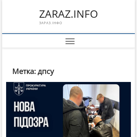
Перейти
ZARAZ.INFO
к
содержимому
ЗАРАЗ.ІНФО
Метка:
дпсу