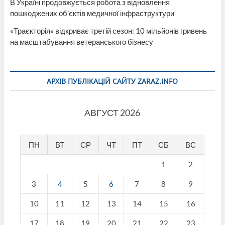
В Україні продовжується робота з відновлення
пошкоджених об’єктів медичної інфраструктури
«Траєкторія» відкриває третій сезон: 10 мільйонів гривень
на масштабування ветеранського бізнесу
АРХІВ ПУБЛІКАЦІЙ САЙТУ ZARAZ.INFO
АВГУСТ 2026
ПН
ВТ
СР
ЧТ
ПТ
СБ
ВС
1
2
3
4
5
6
7
8
9
10
11
12
13
14
15
16
17
18
19
20
21
22
23