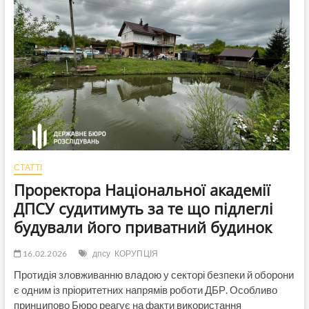
раніше
затримали
за
хабарі,
знайшли
мільйони
недостовірних
доходів
СТАТТІ
Проректора Національної академії
ДПСУ судитимуть за те що підлеглі
будували його приватний будинок
16.02.2026
дпсу
КОРУПЦІЯ
Протидія зловживанню владою у секторі безпеки й оборони
є одним із пріоритетних напрямів роботи ДБР. Особливо
принципово Бюро реагує на факти використання