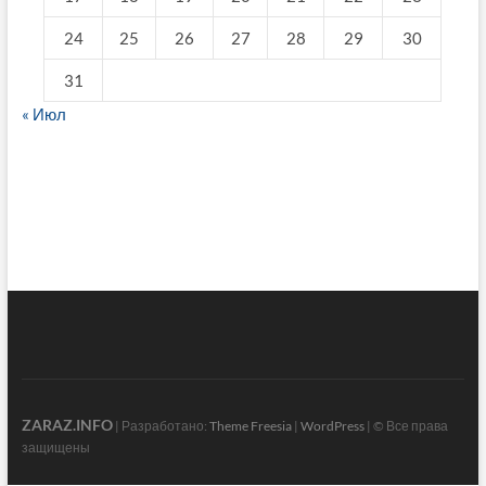
24
25
26
27
28
29
30
31
« Июл
fake breitling
ZARAZ.INFO
| Разработано:
Theme Freesia
|
WordPress
| © Все права
защищены