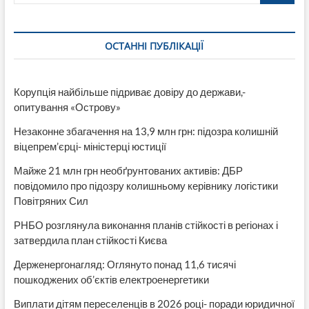
районних
ВЛК
на
ОСТАННІ ПУБЛІКАЦІЇ
Полтавщині
Корупція найбільше підриває довіру до держави,-
опитування «Острову»
Незаконне збагачення на 13,9 млн грн: підозра колишній
віцепрем’єрці- міністерці юстиції
Майже 21 млн грн необґрунтованих активів: ДБР
повідомило про підозру колишньому керівнику логістики
Повітряних Сил
РНБО розглянула виконання планів стійкості в регіонах і
затвердила план стійкості Києва
Держенергонагляд: Оглянуто понад 11,6 тисячі
пошкоджених об’єктів електроенергетики
Виплати дітям переселенців в 2026 році- поради юридичної