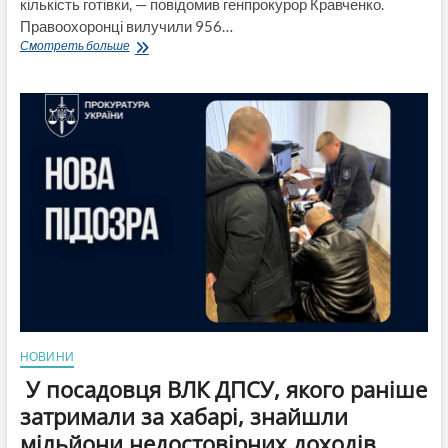
кількість готівки, — повідомив генпрокурор Кравченко.
Правоохоронці вилучили 956…
Гори
Смотреть больше
готівки
та
золото:
у
Вінниці
лікарок
викрили
на
продажі
інвалідності,
вилучено
сотні
тисяч
доларів
НОВИНИ
У посадовця ВЛК ДПСУ, якого раніше
затримали за хабарі, знайшли
мільйони недостовірних доходів