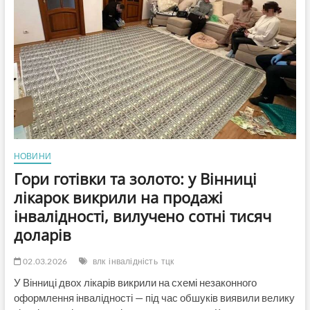
підозрюваних
у
корупції
працівників
ВЛК
у
16
областях
(Відео)
НОВИНИ
Гори готівки та золото: у Вінниці
лікарок викрили на продажі
інвалідності, вилучено сотні тисяч
доларів
02.03.2026
влк
інвалідність
тцк
У Вінниці двох лікарів викрили на схемі незаконного
оформлення інвалідності — під час обшуків виявили велику