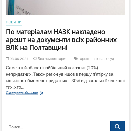
НОВИНИ
По матеріалам НАЗК накладено
арешт на документи всіх районних
ВЛК на Полтавщині
03.06.2024
Без комментариев
арешт
влк
назк
суд
Саме в цій області найбільший показник (20%)
непридатних. Також регіон увійшов в першу п’ятірку за
кількістю обмежено придатних – 30% від загальної кількості
тих, хто…
По
Смотреть больше
матеріалам
НАЗК
накладено
арешт
на
Поиск…
документи
всіх