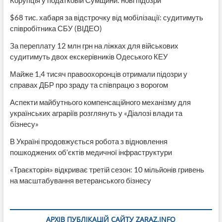
$68 тис. хабаря за відстрочку від мобілізації: судитимуть
співробітника СБУ (ВІДЕО)
За переплату 12 млн грн на ліжках для військових
судитимуть двох екскерівників Одеського КЕУ
Майже 1,4 тисяч правоохоронців отримали підозри у
справах ДБР про зраду та співпрацю з ворогом
Аспекти майбутнього компенсаційного механізму для
українських аграріїв розглянуть у «Діалозі влади та
бізнесу»
В Україні продовжується робота з відновлення
пошкоджених об’єктів медичної інфраструктури
«Траєкторія» відкриває третій сезон: 10 мільйонів гривень
на масштабування ветеранського бізнесу
АРХІВ ПУБЛІКАЦІЙ САЙТУ ZARAZ.INFO