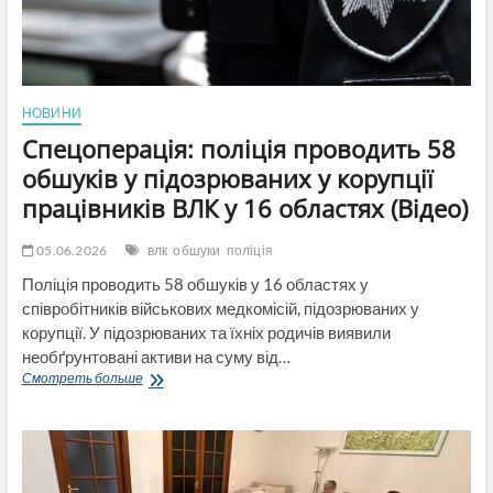
НОВИНИ
Спецоперація: поліція проводить 58
обшуків у підозрюваних у корупції
працівників ВЛК у 16 областях (Відео)
05.06.2026
влк
обшуки
поліція
Поліція проводить 58 обшуків у 16 областях у
співробітників військових медкомісій, підозрюваних у
корупції. У підозрюваних та їхніх родичів виявили
необґрунтовані активи на суму від…
Спецоперація:
Смотреть больше
поліція
проводить
58
обшуків
у