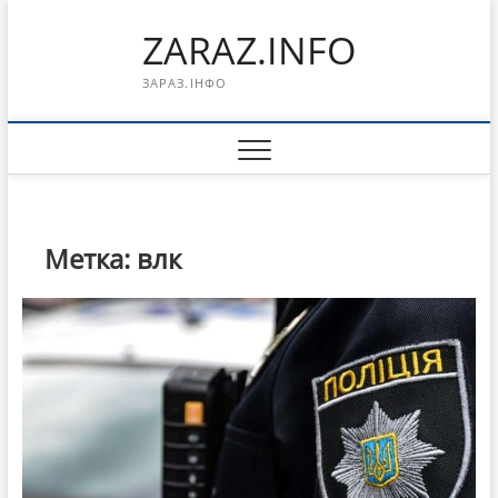
Перейти
ZARAZ.INFO
к
содержимому
ЗАРАЗ.ІНФО
Метка:
влк