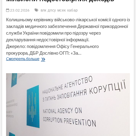
23.02.2026
влк
дпсу
мсек
хабар
Колишньому керівнику військово-лікарської комісії одного із
закладів медичного забезпечення Державної прикордонної
служби України повідомили про підозру через
декларування недостовірної інформації.
Джерело: повідомлення Офісу Генерального
прокурора, ДБР Дослівно ОГП: «За…
У
Смотреть больше
посадовця
ВЛК
ДПСУ,
якого
раніше
затримали
за
хабарі,
знайшли
мільйони
недостовірних
доходів