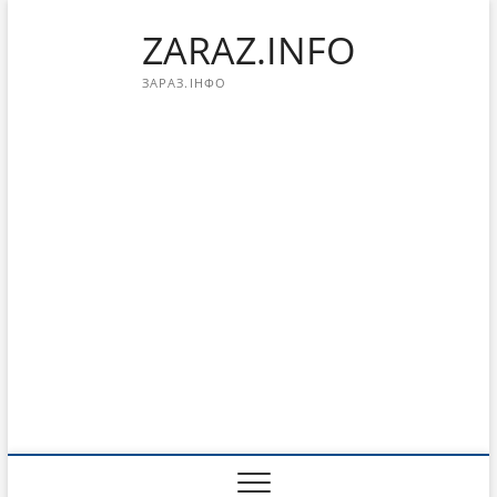
Перейти
ZARAZ.INFO
к
содержимому
ЗАРАЗ.ІНФО