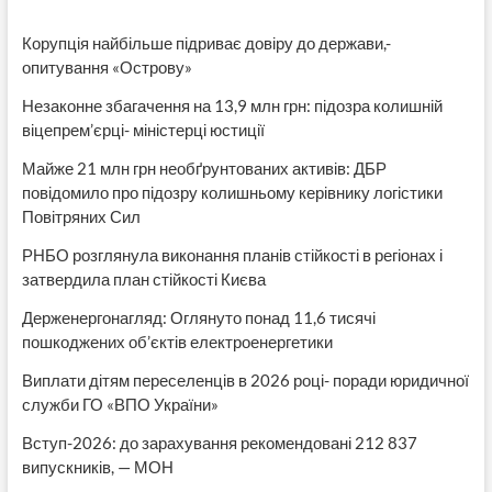
Корупція найбільше підриває довіру до держави,-
опитування «Острову»
Незаконне збагачення на 13,9 млн грн: підозра колишній
віцепрем’єрці- міністерці юстиції
Майже 21 млн грн необґрунтованих активів: ДБР
повідомило про підозру колишньому керівнику логістики
Повітряних Сил
РНБО розглянула виконання планів стійкості в регіонах і
затвердила план стійкості Києва
Держенергонагляд: Оглянуто понад 11,6 тисячі
пошкоджених об’єктів електроенергетики
Виплати дітям переселенців в 2026 році- поради юридичної
служби ГО «ВПО України»
Вступ-2026: до зарахування рекомендовані 212 837
випускників, — МОН