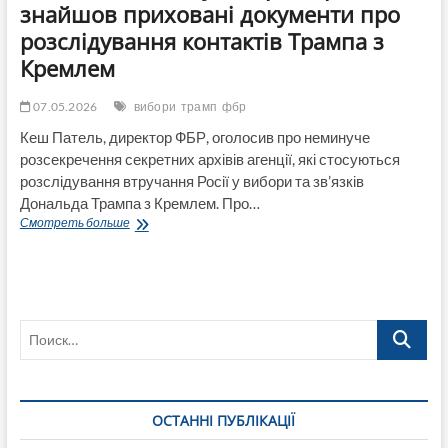
знайшов приховані документи про
розслідування контактів Трампа з
Кремлем
07.05.2026
вибори
трамп
фбр
Кеш Патель, директор ФБР, оголосив про неминуче
розсекречення секретних архівів агенції, які стосуються
розслідування втручання Росії у вибори та зв’язків
Дональда Трампа з Кремлем. Про…
Фінал
Смотреть больше
«Рашагейту»:
Директор
ФБР
знайшов
приховані
Поиск…
документи
про
розслідування
контактів
Трампа
ОСТАННІ ПУБЛІКАЦІЇ
з
Кремлем