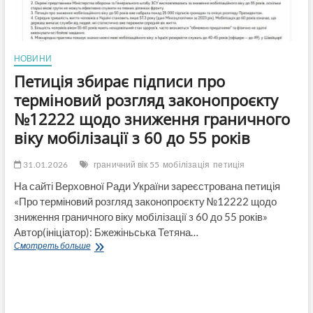
НОВИНИ
Петиція збирає підписи про
терміновий розгляд законопроєкту
№12222 щодо зниження граничного
віку мобілізації з 60 до 55 років
31.01.2026
граничний вік 55
мобілізація
петиція
На сайті Верховної Ради України зареєстрована петиція
«Про терміновий розгляд законопроєкту №12222 щодо
зниження граничного віку мобілізації з 60 до 55 років»
Автор(ініціатор): Бжежіньська Тетяна…
Петиція
Смотреть больше
збирає
підписи
про
терміновий
розгляд