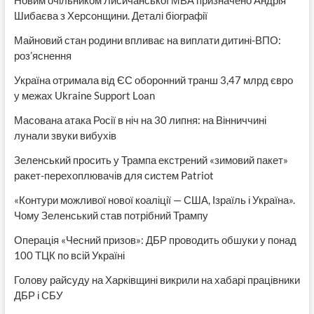
Новим очільником Лисичанської МВА призначено Андрія
Шибаєва з Херсонщини. Деталі біографії
Майновий стан родини впливає на виплати дитині-ВПО:
роз’яснення
Україна отримала від ЄС оборонний транш 3,47 млрд євро
у межах Ukraine Support Loan
Масована атака Росії в ніч на 30 липня: на Вінниччині
лунали звуки вибухів
Зеленський просить у Трампа екстрений «зимовий пакет»
ракет-перехоплювачів для систем Patriot
«Контури можливої нової коаліції — США, Ізраїль і Україна».
Чому Зеленський став потрібний Трампу
Операція «Чесний призов»: ДБР проводить обшуки у понад
100 ТЦК по всій Україні
Голову райсуду на Харківщині викрили на хабарі працівники
ДБР і СБУ