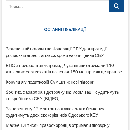
Поиск…
законопроєкту
№12222
щодо
зниження
граничного
ОСТАННІ ПУБЛІКАЦІЇ
віку
мобілізації
з
60
Зеленський погодив нові операції СБУ для протидії
до
російській агресії, а також кроки на очищення СБУ
55
років
ВПО з прифронтових громад Луганщини отримали 110
житлових сертифікатів на понад 150 млн грн: як це працює
Корупція у податковій Сумщини: нові підозри
$68 тис. хабаря за відстрочку від мобілізації: судитимуть
співробітника СБУ (ВІДЕО)
За переплату 12 млн грн на ліжках для військових
судитимуть двох екскерівників Одеського КЕУ
Майже 1,4 тисяч правоохоронців отримали підозри у