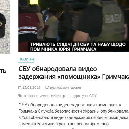
НОВИНИ
СБУ обнародовала видео
ть
задержания «помощника» Гримчак
15.08.2019
Без комментариев
взятка
гримчак
министр
прокуратура
СБУ
СБУ обнародовала видео задержания «помощника»
Гримчака Служба безопасности Украины опубликовала
в YouTube-канале видео задержания якобы «помощника
заместителя министра по вопросам временно