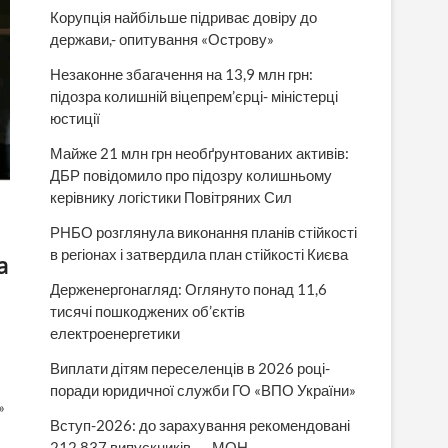
Корупція найбільше підриває довіру до
держави,- опитування «Острову»
Незаконне збагачення на 13,9 млн грн:
підозра колишній віцепрем’єрці- міністерці
юстиції
Майже 21 млн грн необґрунтованих активів:
ДБР повідомило про підозру колишньому
керівнику логістики Повітряних Сил
РНБО розглянула виконання планів стійкості
в регіонах і затвердила план стійкості Києва
а
Держенергонагляд: Оглянуто понад 11,6
тисячі пошкоджених об’єктів
електроенергетики
Виплати дітям переселенців в 2026 році-
поради юридичної служби ГО «ВПО України»
»
Вступ-2026: до зарахування рекомендовані
212 837 випускників, — МОН