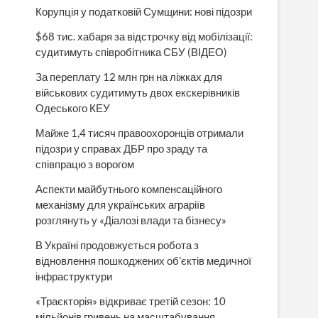
Корупція у податковій Сумщини: нові підозри
$68 тис. хабаря за відстрочку від мобілізації:
судитимуть співробітника СБУ (ВІДЕО)
За переплату 12 млн грн на ліжках для
військових судитимуть двох екскерівників
Одеського КЕУ
Майже 1,4 тисяч правоохоронців отримали
підозри у справах ДБР про зраду та
співпрацю з ворогом
Аспекти майбутнього компенсаційного
механізму для українських аграріїв
розглянуть у «Діалозі влади та бізнесу»
В Україні продовжується робота з
відновлення пошкоджених об’єктів медичної
інфраструктури
«Траєкторія» відкриває третій сезон: 10
мільйонів гривень на масштабування