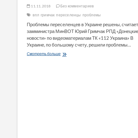
11.11.2018
Без комментариев
впл
гримчак
переселенцы
проблемы
Проблемы переселенцев в Украине решены, считае
замминистра МинВОТ Юрий Гримчак РПД «Донецки
новости» по видеоматериалам ТК «112 Украина» В
Украине, по большому счету, решили проблемы…
Проблемы
Смотреть больше
переселенцев
в
Украине
решены,
считает
замминистра
МинВОТ
Юрий
Гримчак