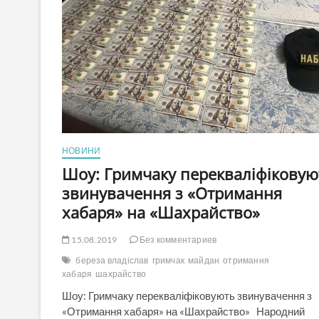
НОВИНИ
Шоу: Гримчаку перекваліфіковую
звинувачення з «Отримання
хабаря» на «Шахрайство»
15.08.2019
Без комментариев
береза владіслав
гримчак
майдан
отримання
хабаря
шахрайство
Шоу: Гримчаку перекваліфіковують звинувачення з
«Отримання хабаря» на «Шахрайство» Народний