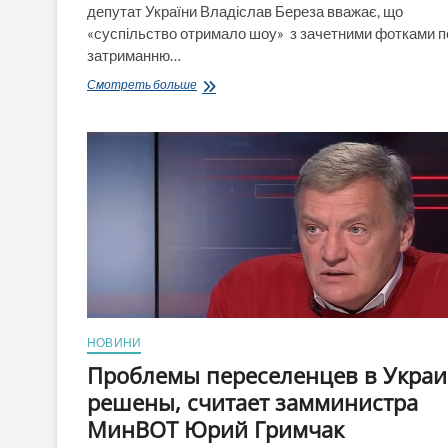
депутат України Владіслав Береза вважає, що
«суспільство отримало шоу» з зачетними фотками п
затриманню…
Шоу:
Смотреть больше
Гримчаку
перекваліфіковують
звинувачення
з
«Отримання
хабаря»
на
«Шахрайство»
НОВИНИ
Проблемы переселенцев в Укра
решены, считает замминистра
МинВОТ Юрий Гримчак