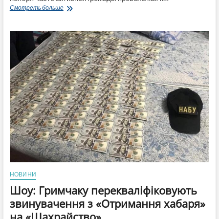
Как
Смотреть больше
в
Лисичанске
отметили
День
Достоинства
и
Свободы
21
ноября?
НОВИНИ
Шоу: Гримчаку перекваліфіковують
звинувачення з «Отримання хабаря»
на «Шахрайство»