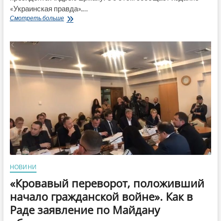
«Украинская правда».…
«Их
Смотреть больше
ложь
унижает»:
На
Майдане
развернули
баннер
против
Зеленского
и
Ермака
(ФОТО)
НОВИНИ
«Кровавый переворот, положивший
начало гражданской войне». Как в
Раде заявление по Майдану