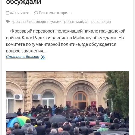
обсуждали
06.02.2020
Без комментариев
кровавый переворот
кузьмин ренат
майдан
революция
«Кровавый переворот, положивший начало гражданской
войне». Как в Раде заявление по Майдану обсуждали На
комитете по гуманитарной политике, где обсуждается
вопрос заявления…
«Кровавый
Смотреть больше
переворот,
положивший
начало
гражданской
войне».
Как
в
Раде
заявление
по
Майдану
обсуждали