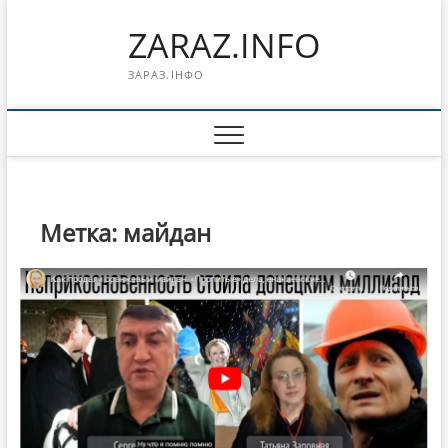
Перейти
ZARAZ.INFO
к
содержимому
ЗАРАЗ.ІНФО
Метка:
майдан