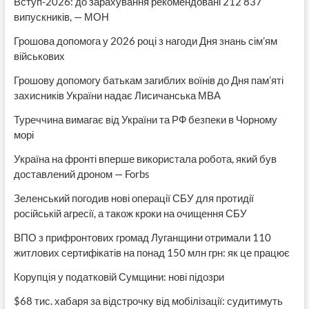
Вступ-2026: до зарахування рекомендовані 212 837
випускників, — МОН
Грошова допомога у 2026 році з нагоди Дня знань сім’ям
військових
Грошову допомогу батькам загиблих воїнів до Дня пам’яті
захисників України надає Лисичанська МВА
Туреччина вимагає від України та РФ безпеки в Чорному
морі
Україна на фронті вперше використала робота, який був
доставлений дроном — Forbs
Зеленський погодив нові операції СБУ для протидії
російській агресії, а також кроки на очищення СБУ
ВПО з прифронтових громад Луганщини отримали 110
житлових сертифікатів на понад 150 млн грн: як це працює
Корупція у податковій Сумщини: нові підозри
$68 тис. хабаря за відстрочку від мобілізації: судитимуть