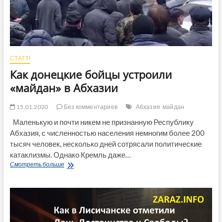
СТАТТІ
Как донецкие бойцы устроили
«майдан» в Абхазии
15.01.2020
Без комментариев
Абхазия
майдан
Маленькую и почти никем не признанную Республику
Абхазия, с численностью населения немногим более 200
тысяч человек, несколько дней сотрясали политические
катаклизмы. Однако Кремль даже…
Как
Смотреть больше
донецкие
бойцы
устроили
«майдан»
в
Абхазии