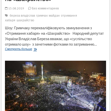
15.08.2019
Без комментариев
береза владіслав
гримчак
майдан
отримання
хабаря
шахрайство
Шоу: Гримчаку перекваліфіковують звинувачення з
«Отримання хабаря» на «Шахрайство» Народний депутат
України Владіслав Береза вважає, що «суспільство
отримало шоу» з зачетними фотками по затриманню…
Шоу:
Смотреть больше
Гримчаку
перекваліфіковують
звинувачення
з
«Отримання
хабаря»
на
«Шахрайство»