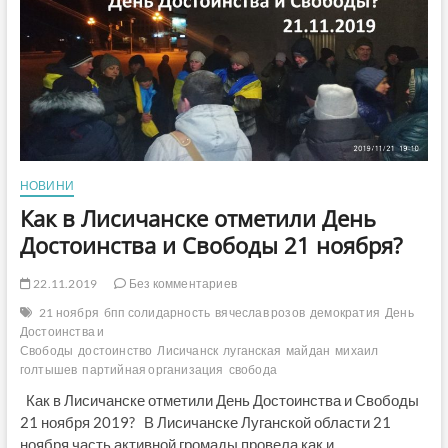
НОВИНИ
Как в Лисичанске отметили День
Достоинства и Свободы 21 ноября?
22.11.2019
Без комментариев
21 ноября
бпп солидарность
вячеслав розов
демократия
День
Достоинства и
Свободы
достоинство
Лисичанск
луганская
майдан
михаил
голтышев
партийная организация
свобода
Как в Лисичанске отметили День Достоинства и Свободы
21 ноября 2019? В Лисичанске Луганской области 21
ноября часть активной громады провела как и…