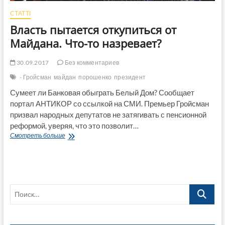
СТАТТІ
Власть пытается откупиться от
Майдана. Что-то назревает?
30.09.2017
Без комментариев
- Гройсман
майдан
порошенко
президент
Сумеет ли Банковая обыграть Белый Дом? Сообщает
портал АНТИКОР со ссылкой на СМИ. Премьер Гройсман
призвал народных депутатов не затягивать с пенсионной
реформой, уверяя, что это позволит…
Власть
Смотреть больше
пытается
откупиться
от
Майдана.
Что-
Поиск…
то
назревает?