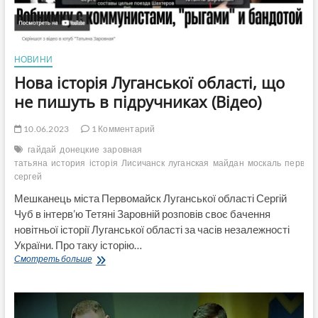
НОВИНИ
Нова історія Луганської області, що
не пишуть в підручниках (Відео)
10.06.2023
1 Комментарий
гайдай
донецкие
заровная
татьяна
история
історія
Лисичанск
луганская
майдан
москаль
первом
сергей
Мешканець міста Первомайск Луганської області Сергій
Чуб в інтерв’ю Тетяні Заровній розповів своє бачення
новітньої історії Луганської області за часів незалежності
України. Про таку історію…
Нова
Смотреть больше
історія
Луганської
області,
що