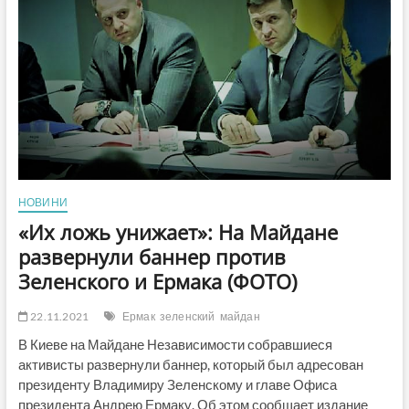
не
пишуть
в
підручниках
(Відео)
НОВИНИ
«Их ложь унижает»: На Майдане
развернули баннер против
Зеленского и Ермака (ФОТО)
22.11.2021
Ермак
зеленский
майдан
В Киеве на Майдане Независимости собравшиеся
активисты развернули баннер, который был адресован
президенту Владимиру Зеленскому и главе Офиса
президента Андрею Ермаку. Об этом сообщает издание