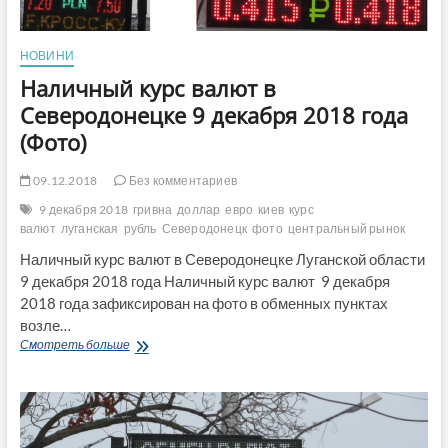
НОВИНИ
Наличный курс валют в
Северодонецке 9 декабря 2018 года
(Фото)
09.12.2018
Без комментариев
9 декабря 2018
гривна
доллар
евро
киев
курс
валют
луганская
рубль
Северодонецк
фото
центральный рынок
Наличный курс валют в Северодонецке Луганской области
9 декабря 2018 года Наличный курс валют 9 декабря
2018 года зафиксирован на фото в обменных пунктах
возле…
Наличный
Смотреть больше
курс
валют
в
Северодонецке
9