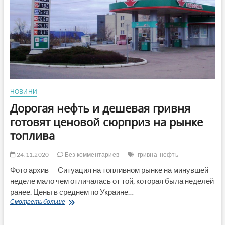
казне
закончились
деньги
и
чем
это
грозит
НОВИНИ
Дорогая нефть и дешевая гривня
готовят ценовой сюрприз на рынке
топлива
24.11.2020
Без комментариев
гривна
нефть
Фото архив Ситуация на топливном рынке на минувшей
неделе мало чем отличалась от той, которая была неделей
ранее. Цены в среднем по Украине…
Дорогая
Смотреть больше
нефть
и