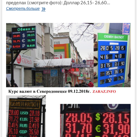
пределах (смотрите фото): Доллар 26,15- 26,60…
Курс
Смотреть больше
валют
в
Лисичанске
11
мая
(Фото)