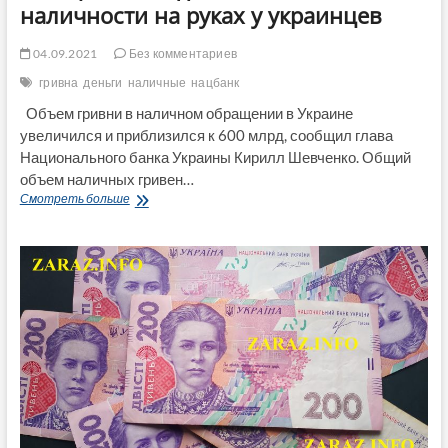
наличности на руках у украинцев
04.09.2021
Без комментариев
гривна
деньги
наличные
нацбанк
Объем гривни в наличном обращении в Украине
увеличился и приблизился к 600 млрд, сообщил глава
Национального банка Украины Кирилл Шевченко. Общий
объем наличных гривен…
В
Смотреть больше
Нацбанке
подсчитали
количество
наличности
на
руках
у
украинцев