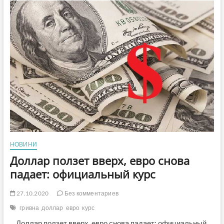
дешевая
гривня
готовят
ценовой
сюрприз
на
рынке
топлива
НОВИНИ
Доллар ползет вверх, евро снова
падает: официальный курс
27.10.2020
Без комментариев
гривна
доллар
евро
курс
Доллар ползет вверх, евро снова падает: официальный