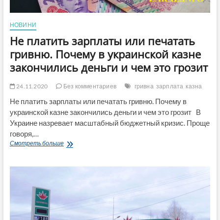
НОВИНИ
Не платить зарплаты или печатать
гривню. Почему в украинской казне
закончились деньги и чем это грозит
24.11.2020
Без комментариев
гривна
зарплата
казна
Не платить зарплаты или печатать гривню. Почему в
украинской казне закончились деньги и чем это грозит В
Украине назревает масштабный бюджетный кризис. Проще
говоря,…
Не
Смотреть больше
платить
зарплаты
или
печатать
гривню.
Почему
в
украинской