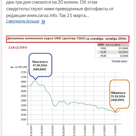
два-три дня снизился на 20 копеек. Об этом
свидетельствуют ниже приведенные фотофакты от
редакции www.zaraz.info. Так 21 марта…
Курс
Смотреть больше
доллара
упал
в
Северодонецке
21
марта
2018
года
(Фото)