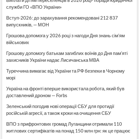
служби ГО «ВПО України»
Вступ-2026: до зарахування рекомендовані 212 837
випускників, — МОН
Грошова допомога у 2026 році з нагоди Дня знань сім’ям
військових
Грошову допомогу батькам загиблих воїнів до Дня пам’яті
захисників України надає Лисичанська МВА
Туреччина вимагає від України та РФ безпеки в Чорному
морі
Україна на фронті вперше використала робота, який був
доставлений дроном — Forbs
Зеленський погодив нові операції СБУ для протидії
російській агресії, а також кроки на очищення СБУ
ВПО з прифронтових громад Луганщини отримали 110
житлових сертифікатів на понад 150 млн грн: як це працює