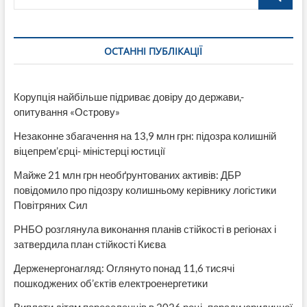
к
гривне
падал
(инфографика)
ОСТАННІ ПУБЛІКАЦІЇ
Корупція найбільше підриває довіру до держави,-
опитування «Острову»
Незаконне збагачення на 13,9 млн грн: підозра колишній
віцепрем’єрці- міністерці юстиції
Майже 21 млн грн необґрунтованих активів: ДБР
повідомило про підозру колишньому керівнику логістики
Повітряних Сил
РНБО розглянула виконання планів стійкості в регіонах і
затвердила план стійкості Києва
Держенергонагляд: Оглянуто понад 11,6 тисячі
пошкоджених об’єктів електроенергетики
Виплати дітям переселенців в 2026 році- поради юридичної