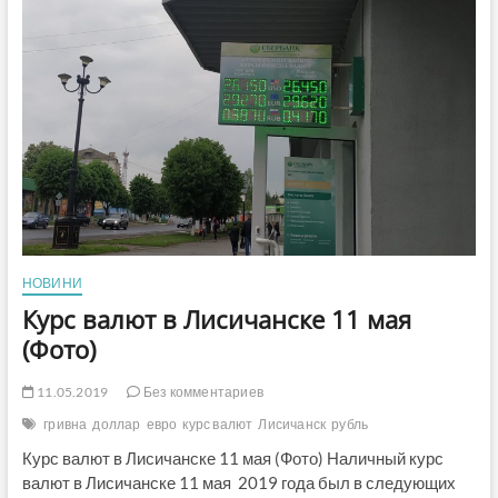
2020
(Фото)
НОВИНИ
Курс валют в Лисичанске 11 мая
(Фото)
11.05.2019
Без комментариев
гривна
доллар
евро
курс валют
Лисичанск
рубль
Курс валют в Лисичанске 11 мая (Фото) Наличный курс
валют в Лисичанске 11 мая 2019 года был в следующих