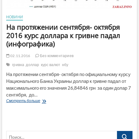
НОВИНИ
На протяжении сентября- октября
2016 курс доллара к гривне падал
(инфографика)
02.11.2016
Без комментариев
гривна
доллар
курс валют
нбу
На протяжении сентября- октября по официальному курсу
Национального Банка Украины доллар к гривне падал от
максимального его значения 26,84846 грн за один долар 7
сентября, до…
На
Смотреть больше
протяжении
сентября-
октября
2016
курс
Поиск…
доллара