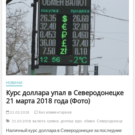
декабря
2018
года
(Фото)
НОВИНИ
Курс доллара упал в Северодонецке
21 марта 2018 года (Фото)
21.03.2018
Без комментариев
21.03.2018
валюта
гривна
доллар
курс
обмен
Северодонецк
Наличный курс доллара в Северодонецке за последние