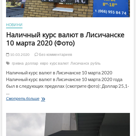
НОВИНИ
Наличный курс валют в Лисичанске
10 марта 2020 (Фото)
10.03.2020
Без комментариев
гривна
доллар
евро
курс валют
Лисичанск
рубль
Наличный курс валют в Лисичанске 10 марта 2020
Наличный курс валют в Лисичанске 10 марта 2020 года
был в следующих пределах (смотрите фото): Доллар 25,1-
…
Наличный
Смотреть больше
курс
валют
в
Лисичанске
10
марта