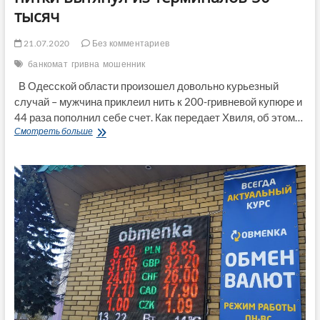
тысяч
21.07.2020
Без комментариев
банкомат
гривна
мошенник
В Одесской области произошел довольно курьезный
случай – мужчина приклеил нить к 200-гривневой купюре и
44 раза пополнил себе счет. Как передает Хвиля, об этом…
Украинец
Смотреть больше
с
помощью
200
гривен
и
нитки
вытянул
из
терминалов
50
тысяч