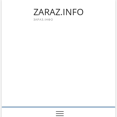
Перейти
ZARAZ.INFO
к
содержимому
ЗАРАЗ.ІНФО