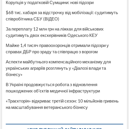
Корупція у податковій Сумщини: нові підозри
$68 тис. хабаря за відстрочку від мобілізації: судитимуть
співробітника СБУ (ВІДЕО)
За переплату 12 млн грн на ліжках для військових
судитимуть двох екскерівників Одеського КЕУ
Майже 1,4 тисяч правоохоронців отримали підозри у
справах ДБР про зраду та співпрацю з ворогом
Аспекти майбутнього компенсаційного механізму для
українських аграріїв розглянуть у «Діалозі влади та
бізнесу»
В Україні продовжується робота з відновлення
пошкоджених об’єктів медичної інфраструктури
«Траєкторія» відкриває третій сезон: 10 мільйонів гривень
на масштабування ветеранського бізнесу