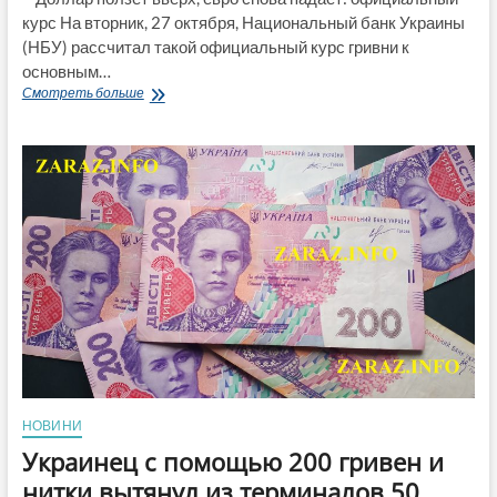
курс На вторник, 27 октября, Национальный банк Украины
(НБУ) рассчитал такой официальный курс гривни к
основным…
Доллар
Смотреть больше
ползет
вверх,
евро
снова
падает:
официальный
курс
НОВИНИ
Украинец с помощью 200 гривен и
нитки вытянул из терминалов 50