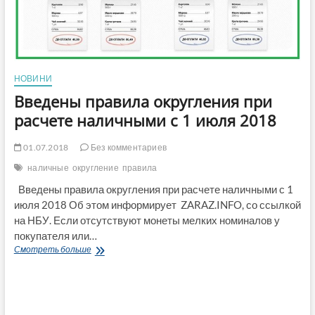
НОВИНИ
Введены правила округления при
расчете наличными с 1 июля 2018
01.07.2018
Без комментариев
наличные
округление
правила
Введены правила округления при расчете наличными с 1
июля 2018 Об этом информирует ZARAZ.INFO, со ссылкой
на НБУ. Если отсутствуют монеты мелких номиналов у
покупателя или…
Введены
Смотреть больше
правила
округления
при
расчете
наличными с