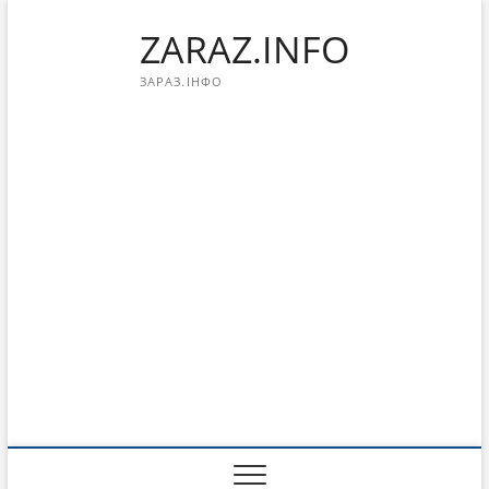
Перейти
ZARAZ.INFO
к
содержимому
ЗАРАЗ.ІНФО