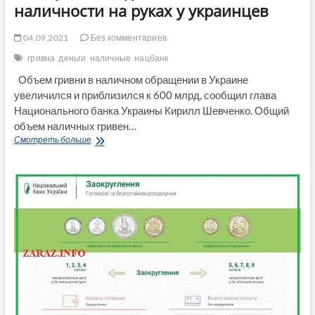
наличности на руках у украинцев
04.09.2021
Без комментариев
гривна
деньги
наличные
нацбанк
Объем гривни в наличном обращении в Украине
увеличился и приблизился к 600 млрд, сообщил глава
Национального банка Украины Кирилл Шевченко. Общий
объем наличных гривен…
В
Смотреть больше
Нацбанке
подсчитали
количество
наличности
на
руках
у
украинцев