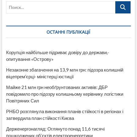
Поиск…
1
июля
2018
ОСТАННІ ПУБЛІКАЦІЇ
Корупція найбільше підриває довіру до держави,-
опитування «Острову»
Незаконне збагачення на 13,9 млн грн: підозра колишній
віцепрем’єрці- міністерці юстиції
Майже 21 млн грн необґрунтованих активів: ДБР
повідомило про підозру колишньому керівнику логістики
Повітряних Сил
РНБО розглянула виконання планів стійкості в регіонах і
затвердила план стійкості Києва
Держенергонагляд: Оглянуто понад 11,6 тисячі
пошкоджених об’єктів електроенергетики