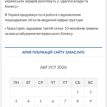
українських аграріїв розглянуть у «Діалозі влади та
бізнесу»
В Україні продовжується робота з відновлення
пошкоджених об’єктів медичної інфраструктури
«Траєкторія» відкриває третій сезон: 10 мільйонів гривень
на масштабування ветеранського бізнесу
АРХІВ ПУБЛІКАЦІЙ САЙТУ ZARAZ.INFO
АВГУСТ 2026
ПН
ВТ
СР
ЧТ
ПТ
СБ
ВС
1
2
3
4
5
6
7
8
9