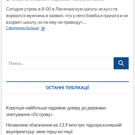
Сегодня утром, в 8-00 в Лисичанскую школу-искусств
ворвался мужчина и заявил, что у него бомба и граната и он
взорвет школу, если ему не приведут…
Обезврежен
Смотреть больше
«подрывник»,
который
угрожал
взорвать
школу
Поиск…
искусств
в
Лисичанске
ОСТАННІ ПУБЛІКАЦІЇ
Корупція найбільше підриває довіру до держави,-
опитування «Острову»
Незаконне збагачення на 13,9 млн грн: підозра колишній
віцепрем’єрці- міністерці юстиції