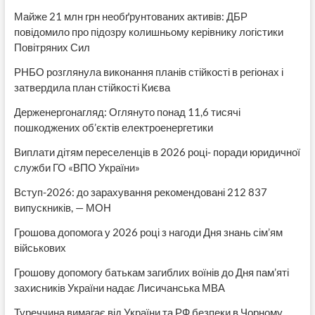
Майже 21 млн грн необґрунтованих активів: ДБР
повідомило про підозру колишньому керівнику логістики
Повітряних Сил
РНБО розглянула виконання планів стійкості в регіонах і
затвердила план стійкості Києва
Держенергонагляд: Оглянуто понад 11,6 тисячі
пошкоджених об’єктів електроенергетики
Виплати дітям переселенців в 2026 році- поради юридичної
служби ГО «ВПО України»
Вступ-2026: до зарахування рекомендовані 212 837
випускників, — МОН
Грошова допомога у 2026 році з нагоди Дня знань сім’ям
військових
Грошову допомогу батькам загиблих воїнів до Дня пам’яті
захисників України надає Лисичанська МВА
Туреччина вимагає від України та РФ безпеки в Чорному