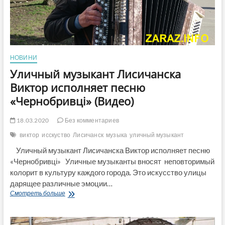
НОВИНИ
Уличный музыкант Лисичанска
Виктор исполняет песню
«Чернобривці» (Видео)
18.03.2020
Без комментариев
виктор
исскуство
Лисичанск
музыка
уличный музыкант
Уличный музыкант Лисичанска Виктор исполняет песню
«Чернобривці» Уличные музыканты вносят неповторимый
колорит в культуру каждого города. Это искусство улицы
дарящее различные эмоции…
Уличный
Смотреть больше
музыкант
Лисичанска
Виктор