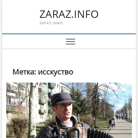
Перейти
ZARAZ.INFO
к
содержимому
ЗАРАЗ.ІНФО
Метка:
исскуство