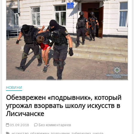
исполняет
песню
«Чернобривці»
(Видео)
НОВИНИ
Обезврежен «подрывник», который
угрожал взорвать школу искусств в
Лисичанске
05.09.2018
Без комментариев
исскуство
обзврежен
подрывник
туберкулез
школа