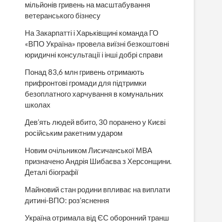
мільйонів гривень на масштабування
ветеранського бізнесу
На Закарпатті і Харьківщині команда ГО
«ВПО Україна» провела виїзні безкоштовні
юридичні консультації і інші добрі справи
Понад 83,6 млн гривень отримають
прифронтові громади для підтримки
безоплатного харчування в комунальних
школах
Дев’ять людей вбито, 30 поранено у Києві
російським ракетним ударом
Новим очільником Лисичанської МВА
призначено Андрія Шибаєва з Херсонщини.
Деталі біографії
Майновий стан родини впливає на виплати
дитині-ВПО: роз’яснення
Україна отримала від ЄС оборонний транш