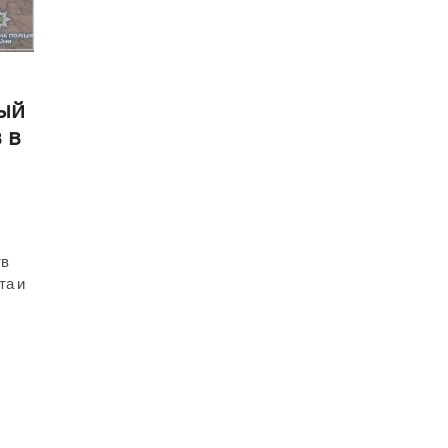
рый
 в
тв
та и