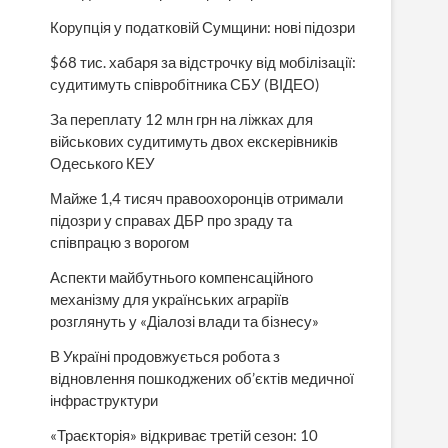
Корупція у податковій Сумщини: нові підозри
$68 тис. хабаря за відстрочку від мобілізації:
судитимуть співробітника СБУ (ВІДЕО)
За переплату 12 млн грн на ліжках для
військових судитимуть двох екскерівників
Одеського КЕУ
Майже 1,4 тисяч правоохоронців отримали
підозри у справах ДБР про зраду та
співпрацю з ворогом
Аспекти майбутнього компенсаційного
механізму для українських аграріїв
розглянуть у «Діалозі влади та бізнесу»
В Україні продовжується робота з
відновлення пошкоджених об’єктів медичної
інфраструктури
«Траєкторія» відкриває третій сезон: 10