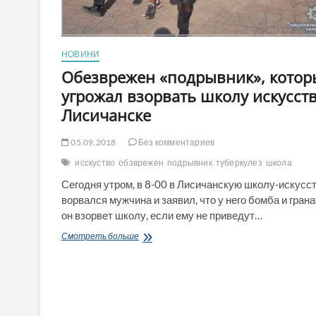
НОВИНИ
Обезврежен «подрывник», кото
угрожал взорвать школу искусств
Лисичанске
05.09.2018
Без комментариев
исскуство
обзврежен
подрывник
туберкулез
школа
Сегодня утром, в 8-00 в Лисичанскую школу-искусс
ворвался мужчина и заявил, что у него бомба и грана
он взорвет школу, если ему не приведут…
Обезврежен
Смотреть больше
«подрывник»,
который
угрожал
взорвать
школу
искусств