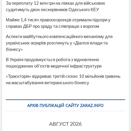
За переплату 12 млн грн на ліжках для військових
судитимуть двох екскерівників Одеського КЕУ
Майже 1,4 тисяч правоохоронців отримали підозри у
справах ДБР про зраду та співпрацю з ворогом
Аспекти майбутнього компенсаційного механізму для
українських аграріїв розглянуть у «Діалозі влади та
бізнесу»
В Україні продовжується робота з відновлення
пошкоджених об’єктів медичної інфраструктури
«Траєкторія» відкриває третій сезон: 10 мільйонів гривень
на масштабування ветеранського бізнесу
АРХІВ ПУБЛІКАЦІЙ САЙТУ ZARAZ.INFO
АВГУСТ 2026