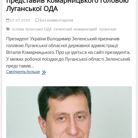
Луганської ОДА
07.07.2019
Без комментариев
голова луганської ОДА
зеленский
комарницкий
луганская
Президент України Володимир Зеленський призначив
головою Луганської обласної державної адміністрації
Віталія Комарницького. Про це ідеться на сайті президента.
У межах робочої поїздки до Луганської області Зеленський
представив…
Президент
Смотреть больше
Зеленський
офіційно
представив
Комарницького
головою
Луганської
ОДА