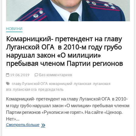
НОВИНИ
Комарницкий- претендент на главу
Луганской ОГА в 2010-м году грубо
нарушал закон «О милиции»
пребывая членом Партии регионов
19.06.2019
Без комментариев
главу Луганской ОГА
комарницкий
луганская
луганская
вга
луганская ога
председатель
Комарницкий- претендент на главу Луганской ОГА в 2010-
м году грубо нарушал закон «О милиции» пребывая членом
Партии регионов «Рукописи не горят». На сайте «Цензор.
Нет»…
Комарницкий-
Смотреть больше
претендент
на