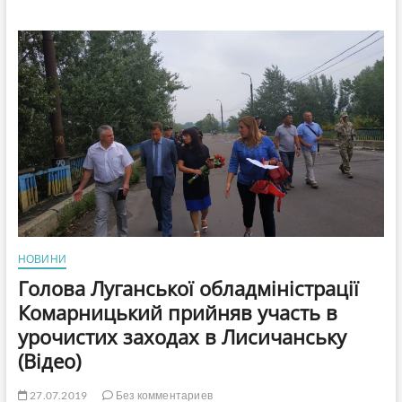
согласовал
увольнение
главы
Луганской
ОГА
В.
Комарницкого
и
назначение
на
эту
должность
С.
Гайдая
НОВИНИ
Голова Луганської обладміністрації
Комарницький прийняв участь в
урочистих заходах в Лисичанську
(Відео)
27.07.2019
Без комментариев