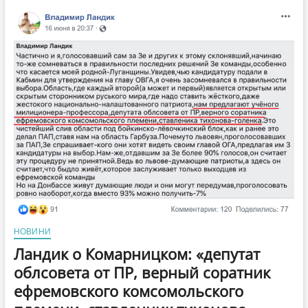
главу
Луганской
ОГА
в
2010-
м
году
грубо
нарушал
закон
«О
милиции»
пребывая
членом
Партии
регионов
НОВИНИ
Ландик о Комарницком: «депутат
облсовета от ПР, верный соратник
ефремовского комсомольского