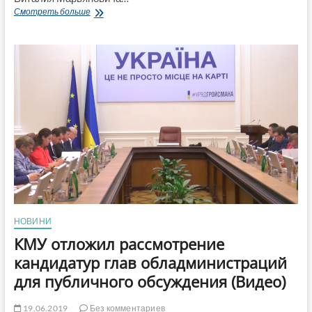
Комарницкий
Смотреть больше
стал
губернатором
Луганской
области-
президент
Зеленский
предложил,
Кабмин
утвердил
его
кандидатуру
НОВИНИ
КМУ отложил рассмотрение
кандидатур глав обладминистраций
для публичного обсуждения (Видео)
19.06.2019
Без комментариев