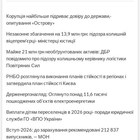
ставленник
тихонова-
голенко»
Корупція найбільше підриває довіру до держави,-
опитування «Острову»
Незаконне збагачення на 13,9 млн грн: підозра колишній
віцепрем’єрці- міністерці юстиції
Майже 21 млн грн необґрунтованих активів: ДБР
повідомило про підозру колишньому керівнику логістики
Повітряних Сил
РНБО розглянула виконання планів стійкості в регіонах і
затвердила план стійкості Києва
Держенергонагляд: Оглянуто понад 11,6 тисячі
пошкоджених об’єктів електроенергетики
Виплати дітям переселенців в 2026 році- поради юридичної
служби ГО «ВПО України»
Вступ-2026: до зарахування рекомендовані 212 837
випускників, — МОН