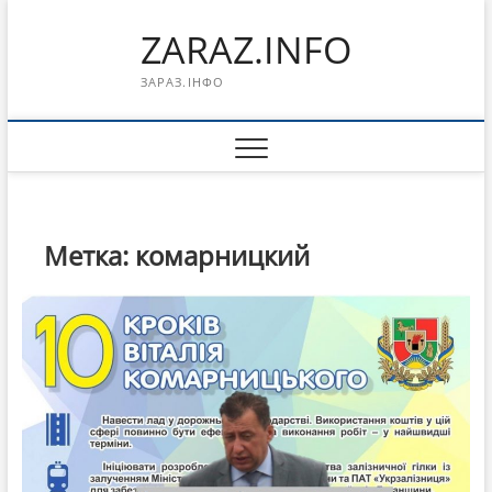
Перейти
ZARAZ.INFO
к
содержимому
ЗАРАЗ.ІНФО
Метка:
комарницкий