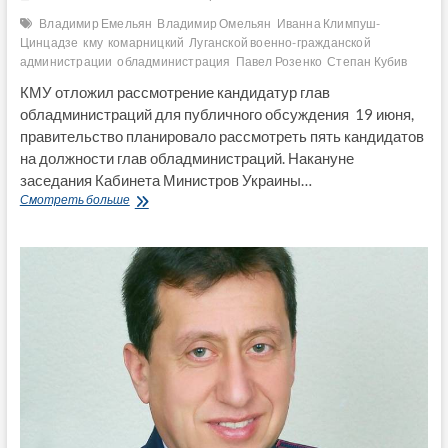
Владимир Емельян
Владимир Омельян
Иванна Климпуш-
Цинцадзе
кму
комарницкий
Луганской военно-гражданской
администрации
обладминистрация
Павел Розенко
Степан Кубив
КМУ отложил рассмотрение кандидатур глав
обладминистраций для публичного обсуждения 19 июня,
правительство планировало рассмотреть пять кандидатов
на должности глав обладминистраций. Накануне
заседания Кабинета Министров Украины…
КМУ
Смотреть больше
отложил
рассмотрение
кандидатур
глав
обладминистраций
для
публичного
обсуждения
(Видео)