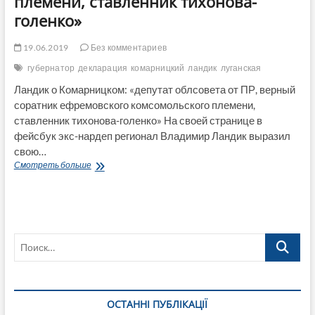
племени, ставленник тихонова-
голенко»
19.06.2019
Без комментариев
губернатор
декларация
комарницкий
ландик
луганская
Ландик о Комарницком: «депутат облсовета от ПР, верный
соратник ефремовского комсомольского племени,
ставленник тихонова-голенко» На своей странице в
фейсбук экс-нардеп регионал Владимир Ландик выразил
свою…
Ландик
Смотреть больше
о
Комарницком:
«депутат
облсовета
от
Поиск…
ПР,
верный
соратник
ефремовского
комсомольского
ОСТАННІ ПУБЛІКАЦІЇ
племени,