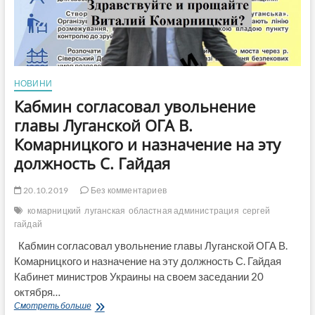
НОВИНИ
Кабмин согласовал увольнение
главы Луганской ОГА В.
Комарницкого и назначение на эту
должность С. Гайдая
20.10.2019
Без комментариев
комарницкий
луганская
областная администрация
сергей
гайдай
Кабмин согласовал увольнение главы Луганской ОГА В.
Комарницкого и назначение на эту должность С. Гайдая
Кабинет министров Украины на своем заседании 20
октября…
Кабмин
Смотреть больше