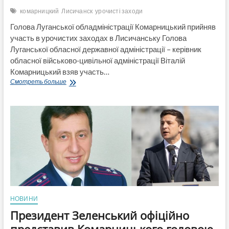
комарницкий
Лисичанск
урочисті заходи
Голова Луганської обладміністрації Комарницький прийняв
участь в урочистих заходах в Лисичанську Голова
Луганської обласної державної адміністрації – керівник
обласної військово-цивільної адміністрації Віталій
Комарницький взяв участь…
Голова
Смотреть больше
Луганської
обладміністрації
Комарницький
прийняв
участь
в
урочистих
заходах
в
Лисичанську
(Відео)
НОВИНИ
Президент Зеленський офіційно
представив Комарницького головою