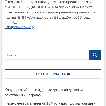
Отозвать северодонецких депутатов-предателей заявили
в «БПП «СОЛИДАРНОСТЬ», а за лисичанских молчат! .
Пресс-служба Луганской территориальной организации
партии «БПП «Солидарность» 23 декабря 2018 года на
своей…
Отозвать
Смотреть больше
северодонецких
депутатов-
предателей
заявили
в
Поиск…
БПП
СОЛИДАРНОСТЬ,
а
за
лисичанских
ОСТАННІ ПУБЛІКАЦІЇ
молчат!
Корупція найбільше підриває довіру до держави,-
опитування «Острову»
Незаконне збагачення на 13,9 млн грн: підозра колишній