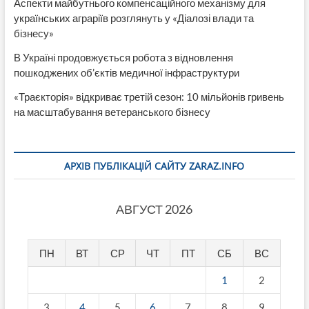
Аспекти майбутнього компенсаційного механізму для
українських аграріїв розглянуть у «Діалозі влади та
бізнесу»
В Україні продовжується робота з відновлення
пошкоджених об’єктів медичної інфраструктури
«Траєкторія» відкриває третій сезон: 10 мільйонів гривень
на масштабування ветеранського бізнесу
АРХІВ ПУБЛІКАЦІЙ САЙТУ ZARAZ.INFO
АВГУСТ 2026
ПН
ВТ
СР
ЧТ
ПТ
СБ
ВС
1
2
3
4
5
6
7
8
9