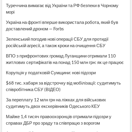
Туреччина вимагає від України та РФ безпеки в Чорному
морі
Україна на фронті вперше використала робота, який був
доставлений дроном — Forbs
Зеленський погодив нові операції СБУ для протидії
російській агресії, а також кроки на очищення СБУ
ВПО з прифронтових громад Луганщини отримали 110
житлових сертифікатів на понад 150 млн грн: як це працює
Корупція у податковій Сумщини: нові підозри
$68 тис. хабаря за відстрочку від мобілізації: судитимуть
співробітника СБУ (ВІДЕО)
За переплату 12 млн грн на ліжках для військових
судитимуть двох екскерівників Одеського КЕУ
Майже 1,4 тисяч правоохоронців отримали підозри у
справах ДБР про зраду та співпрацю з ворогом