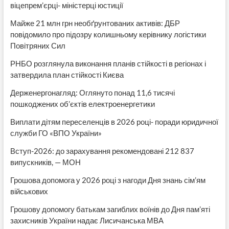
віцепрем’єрці- міністерці юстиції
Майже 21 млн грн необґрунтованих активів: ДБР
повідомило про підозру колишньому керівнику логістики
Повітряних Сил
РНБО розглянула виконання планів стійкості в регіонах і
затвердила план стійкості Києва
Держенергонагляд: Оглянуто понад 11,6 тисячі
пошкоджених об’єктів електроенергетики
Виплати дітям переселенців в 2026 році- поради юридичної
служби ГО «ВПО України»
Вступ-2026: до зарахування рекомендовані 212 837
випускників, — МОН
Грошова допомога у 2026 році з нагоди Дня знань сім’ям
військових
Грошову допомогу батькам загиблих воїнів до Дня пам’яті
захисників України надає Лисичанська МВА