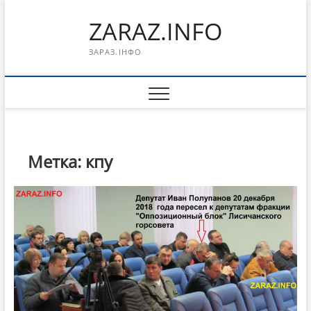
Перейти
ZARAZ.INFO
к
содержимому
ЗАРАЗ.ІНФО
Метка:
кпу