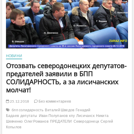
НОВИНИ
Отозвать северодонецких депутатов-
предателей заявили в БПП
СОЛИДАРНОСТЬ, а за лисичанских
молчат!
25.12.2018
Без комментариев
бпп солидарность
Виталий Шведов
Генадий
Бадаев
депутаты
Иван Полупанов
кпу
Лисичанск
Никита
Шевченко
Олег Романов
ПРЕДАТЕЛИ
Северодонецк
Сергей
Копылов