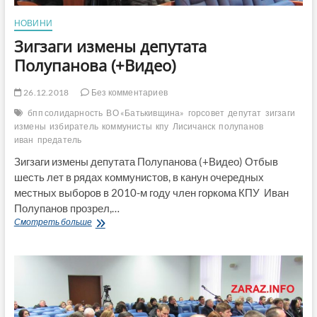
НОВИНИ
Зигзаги измены депутата
Полупанова (+Видео)
26.12.2018
Без комментариев
бпп солидарность
ВО «Батькивщина»
горсовет
депутат
зигзаги
измены
избиратель
коммунисты
кпу
Лисичанск
полупанов
иван
предатель
Зигзаги измены депутата Полупанова (+Видео) Отбыв
шесть лет в рядах коммунистов, в канун очередных
местных выборов в 2010-м году член горкома КПУ Иван
Полупанов прозрел,…
Зигзаги
Смотреть больше
измены
депутата
Полупанова
(+Видео)