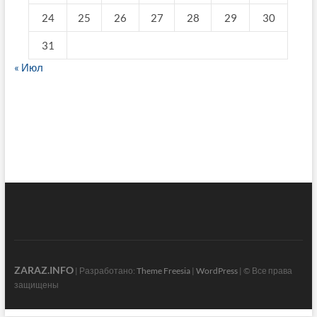
24
25
26
27
28
29
30
31
« Июл
fake breitling
ZARAZ.INFO
| Разработано:
Theme Freesia
|
WordPress
| © Все права
защищены