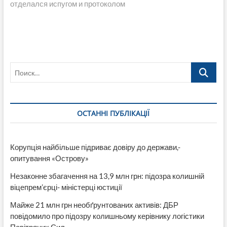
отделался испугом и протоколом
Поиск…
ОСТАННІ ПУБЛІКАЦІЇ
Корупція найбільше підриває довіру до держави,-
опитування «Острову»
Незаконне збагачення на 13,9 млн грн: підозра колишній
віцепрем’єрці- міністерці юстиції
Майже 21 млн грн необґрунтованих активів: ДБР
повідомило про підозру колишньому керівнику логістики