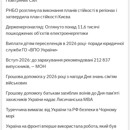
Повітряних Сил
РНБО розглянула виконання планів стійкості в регіонах і
затвердила план стійкості Києва
Держенергонагляд: Оглянуто понад 11,6 тисячі
пошкоджених об’єктів електроенергетики
Виплати дітям переселенців в 2026 році- поради юридичної
служби ГО «ВПО України»
Вступ-2026: до зарахування рекомендовані 212 837
випускників, — МОН
Грошова допомога у 2026 році з нагоди Дня знань сім’ям
військових
Грошову допомогу батькам загиблих воїнів до Дня пам’яті
захисників України надає Лисичанська МВА
Туреччина вимагає від України та РФ безпеки в Чорному
морі
Україна на фронті вперше використала робота, який був