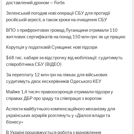
доставлений дроном — Forbs
Зеленський погодив нові операції СБУ для протидії
російській агресії, а також кроки на очищення СБУ
ВПО з прифронтових громад Луганщини отримали 110
житлових сертифікатів на понад 150 млн грн: як це працює
Корупція у податковій Сумщини: нові підозри
$68 тис. хабаря за відстрочку від мобілізації: судитимуть
співробітника СБУ (ВІДЕО)
За переплату 12 млн грн на ліжках для військових
судитимуть двох екскерівників Одеського КЕУ
Майже 1,4 тисяч правоохоронців отримали підозри у
справах ДБР про зраду та співпрацю з ворогом
Аспекти майбутнього компенсаційного механізму для
українських аграріїв розглянуть у «Діалозі влади та
бізнесу»
В Україні продовжується робота з відновлення