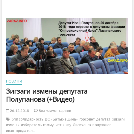
НОВИНИ
Зигзаги измены депутата
Полупанова (+Видео)
26.12.2018
Без комментариев
бпп солидарность
ВО «Батькивщина»
горсовет
депутат
зигзаги
измены
избиратель
коммунисты
кпу
Лисичанск
полупанов
иван
предатель