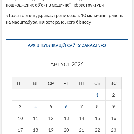
пошкоджених об’єктів медичної інфраструктури
«Траєкторія» відкриває третій сезон: 10 мільйонів гривень
на масштабування ветеранського бізнесу
АРХІВ ПУБЛІКАЦІЙ САЙТУ ZARAZ.INFO
АВГУСТ 2026
ПН
ВТ
СР
ЧТ
ПТ
СБ
ВС
1
2
3
4
5
6
7
8
9
10
11
12
13
14
15
16
17
18
19
20
21
22
23