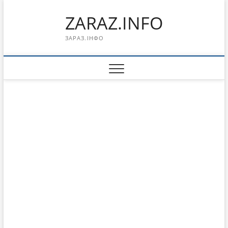
Перейти
ZARAZ.INFO
к
содержимому
ЗАРАЗ.ІНФО