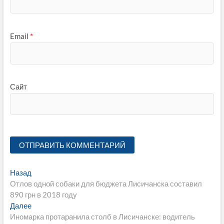
Email
*
Сайт
Навигация
Предыдущая
Назад
запись:
Отлов одной собаки для бюджета Лисичанска составил
по
890 грн в 2018 году
записям
Следующая
Далее
запись:
Иномарка протаранила столб в Лисичанске: водитель