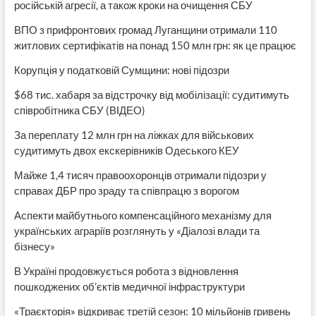
російській агресії, а також кроки на очищення СБУ
ВПО з прифронтових громад Луганщини отримали 110
житлових сертифікатів на понад 150 млн грн: як це працює
Корупція у податковій Сумщини: нові підозри
$68 тис. хабаря за відстрочку від мобілізації: судитимуть
співробітника СБУ (ВІДЕО)
За переплату 12 млн грн на ліжках для військових
судитимуть двох екскерівників Одеського КЕУ
Майже 1,4 тисяч правоохоронців отримали підозри у
справах ДБР про зраду та співпрацю з ворогом
Аспекти майбутнього компенсаційного механізму для
українських аграріїв розглянуть у «Діалозі влади та
бізнесу»
В Україні продовжується робота з відновлення
пошкоджених об’єктів медичної інфраструктури
«Траєкторія» відкриває третій сезон: 10 мільйонів гривень