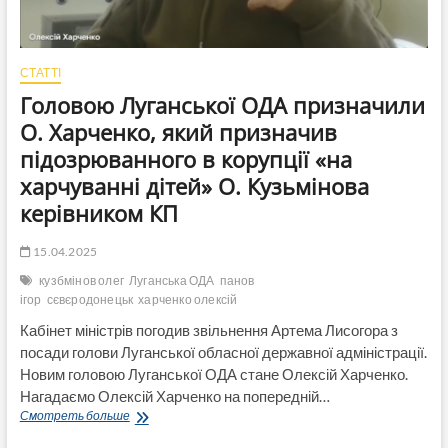
СТАТТІ
Головою Луганської ОДА призначили
О. Харченко, який призначив
підозрюванного в корупції «на
харчуванні дітей» О. Кузьмінова
керівником КП
15.04.2025
кузбмінов олег
Луганська ОДА
панов
ігор
сєвєродонецьк
харченко олексій
Кабінет міністрів погодив звільнення Артема Лисогора з
посади голови Луганської обласної державної адміністрації.
Новим головою Луганської ОДА стане Олексій Харченко.
Нагадаємо Олексій Харченко на попередній…
Головою
Смотреть больше
Луганської