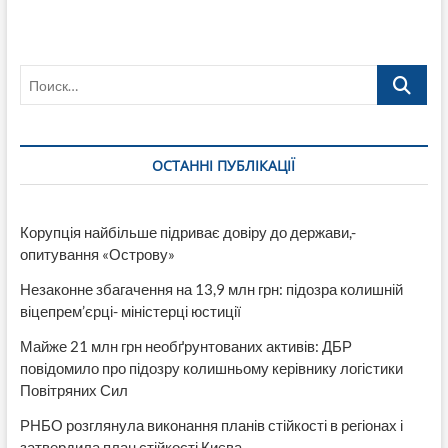
ОДА
призначили
О.
Харченко,
Поиск…
який
призначив
підозрюванного
в
корупції
ОСТАННІ ПУБЛІКАЦІЇ
«на
харчуванні
дітей»
О.
Корупція найбільше підриває довіру до держави,-
Кузьмінова
опитування «Острову»
керівником
КП
Незаконне збагачення на 13,9 млн грн: підозра колишній
віцепрем’єрці- міністерці юстиції
Майже 21 млн грн необґрунтованих активів: ДБР
повідомило про підозру колишньому керівнику логістики
Повітряних Сил
РНБО розглянула виконання планів стійкості в регіонах і
затвердила план стійкості Києва