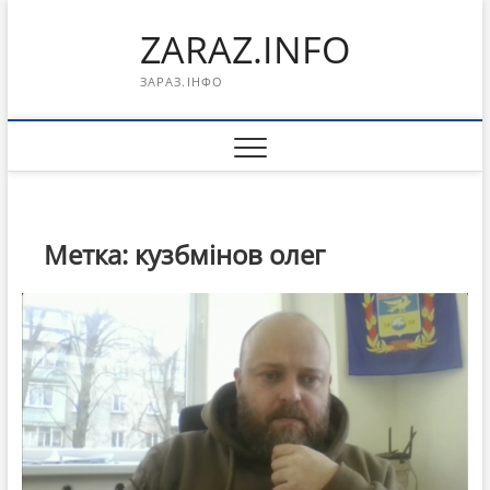
Перейти
ZARAZ.INFO
к
содержимому
ЗАРАЗ.ІНФО
Метка:
кузбмінов олег