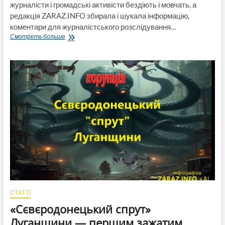
журналісти і громадські активісти бездіють і мовчать, а
редакція ZARAZ.INFO збирала і шукала інформацію,
коментари для журналістського розслідування…
За
Смотреть больше
Сєвєродонецький
«спрут»
Луганщини
вже
взялись
журналісти
з
Донеччини
і
розкрили
у
якій
схемі
зникли
5,5
мільйонів
СТАТТІ
«Сєвєродонецький спрут»
Луганщини — першим зажатим