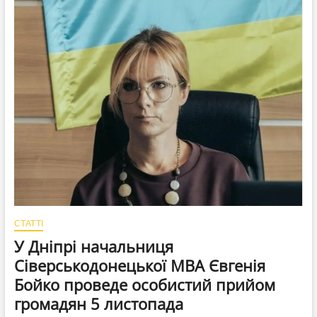
«Особи
6»
пов’язаної
з
Сіверськодонецькою
МВА
у
кримінальній
справі
СТАТТІ
У Дніпрі начальниця
Сіверськодонецької МВА Євгенія
Бойко проведе особистий прийом
громадян 5 листопада