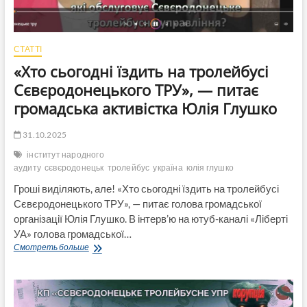
СТАТТІ
«Хто сьогодні їздить на тролейбусі
Сєвєродонецького ТРУ», — питає
громадська активістка Юлія Глушко
31.10.2025
інститут народного
аудиту
сєвєродонецьк
тролейбус
україна
юлія глушко
Гроші виділяють, але! «Хто сьогодні їздить на тролейбусі
Сєвєродонецького ТРУ», — питає голова громадської
організації Юлія Глушко. В інтерв’ю на ютуб-каналі «Ліберті
УА» голова громадської…
«Хто
Смотреть больше
сьогодні
їздить
на
тролейбусі