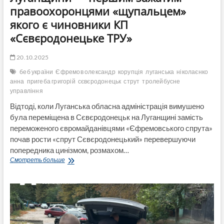
правоохоронцями «щупальцем»
якого є чиновники КП
«Сєвєродонецьке ТРУ»
20.10.2025
беб україни
Єфремов олександр
корупція
луганська
ніколаєнко
анна
пригеба григорій
сєвєродонецьк
струт
тролейбусне
управління
Відтоді, коли Луганська обласна адміністрація вимушено
була переміщена в Сєвєродонецьк на Луганщині замість
переможеного євромайданівцями «Єфремовського спрута»
почав рости «спрут Сєвєродонецький» перевершуючи
попередника цинізмом, розмахом…
«Сєвєродонецький
Смотреть больше
спрут»
Луганщини
—
першим
зажатим
правоохоронцями
«щупальцем»