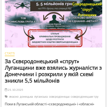
Сєвєродонецького
ТРУ»,
—
питає
громадська
активістка
Юлія
Глушко
СТАТТІ
За Сєвєродонецький «спрут»
Луганщини вже взялись журналісти з
Донеччини і розкрили у якій схемі
зникли 5,5 мільйонів
21.10.2025
вчасно
донецька
луганська
сєвєродонецьк
сєвєродонецьке тру
Поки в Луганській області «сєвєродонецькі» і «обласні»