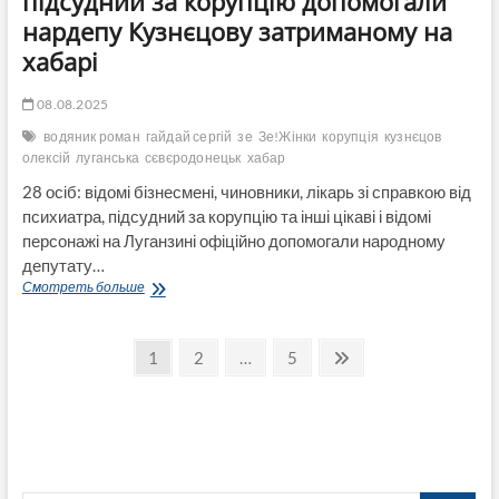
підсудний за корупцію допомогали
про
нардепу Кузнєцову затриманому на
підозру
причетним
хабарі
особам
08.08.2025
водяник роман
гайдай сергій
зе
Зе!Жінки
корупція
кузнєцов
олексій
луганська
сєвєродонецьк
хабар
28 осіб: відомі бізнесмені, чиновники, лікарь зі справкою від
психиатра, підсудний за корупцію та інші цікаві і відомі
персонажі на Луганзині офіційно допомогали народному
депутату…
28
Смотреть больше
помічників,
серед
Пагинация
яких
Страница
Страница
Страница
След.
1
2
…
5
«Псих»
страница
записей
і
підсудний
за
корупцію
допомогали
нардепу