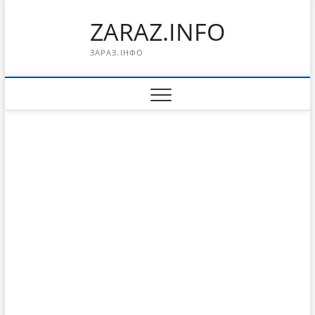
Перейти
ZARAZ.INFO
к
содержимому
ЗАРАЗ.ІНФО