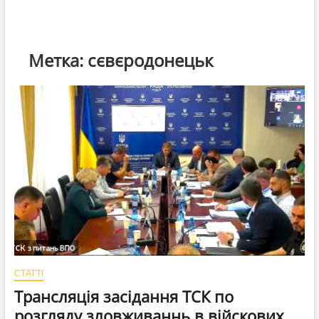
Метка:
сєвєродонецьк
СТАТТІ
Трансляція засідання ТСК по
розгляду зловживаннь в війскових