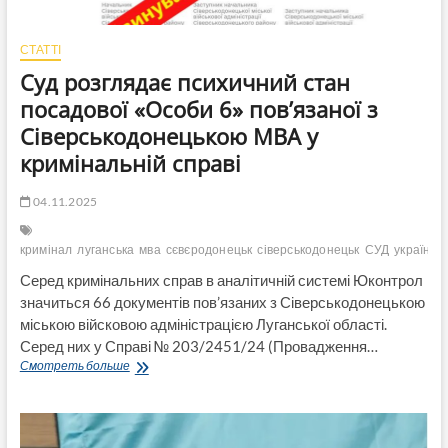
суддю
Воронкіна
СТАТТІ
Суд розглядає психичний стан
посадової «Особи 6» пов’язаної з
Сіверськодонецькою МВА у
кримінальній справі
04.11.2025
кримінал
луганська
мва
сєвєродонецьк
сіверськодонецьк
СУД
україна
Серед кримінальних справ в аналітичній системі Юконтрол
значиться 66 документів пов’язаних з Сіверськодонецькою
міською війсковою адміністрацією Луганської області.
Серед них у Справі № 203/2451/24 (Провадження…
Суд
Смотреть больше
розглядає
психичний
стан
посадової