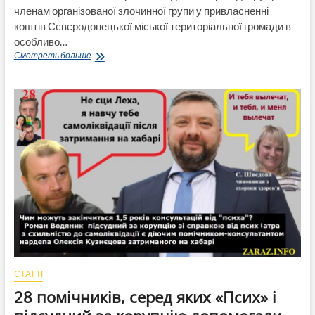
членам організованої злочинної групи у привласненні
коштів Сєвєродонецької міської територіальної громади в
особливо…
Через
Смотреть больше
Сєвєродонецьке
КП
фіктивно
«постачались»
РЕБ
та
дрони
війсковим
з
фото-
піаром
і
на
суму
в
особливо
великих
СТАТТІ
розмірах.
28 помічників, серед яких «Псих» і
БЕБ
повідомило