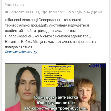
04.11.2025
бойко євгенія
ВПО
дніпро
переселенці
сєвєродонецьк
україна
«Шановні мешканці Сєвєродонецької міської
територіальної громади!5 листопада відбудеться
особистий прийом громадян начальником
Сіверськодонецької міської військової адміністрації
Євгенією Бойко. Місце та час зазначено в інфографіці»,-
повідомляється…
У
Смотреть больше
Дніпрі
начальниця
Сіверськодонецької
МВА
Євгенія
Бойко
проведе
особистий
прийом
громадян
5
листопада