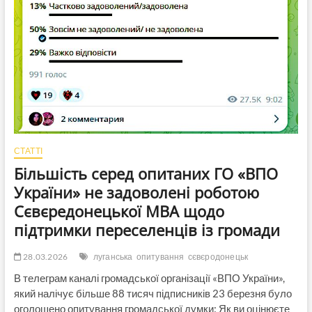
за
участю
Омбудсмена
і
правоохоронців
СТАТТІ
Більшість серед опитаних ГО «ВПО
України» не задоволені роботою
Сєвєредонецької МВА щодо
підтримки переселенців із громади
28.03.2026
луганська
опитування
сєвєродонецьк
В телеграм каналі громадської організації «ВПО України»,
який налічує більше 88 тисяч підписників 23 березня було
оголошено опитування громадської думки: Як ви оцінюєте