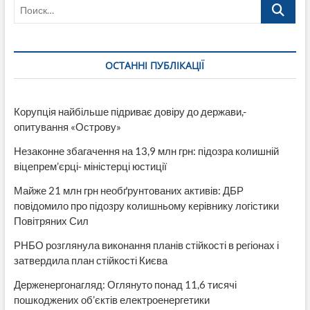
Поиск…
Кузнєцову
затриманому
на
хабарі
ОСТАННІ ПУБЛІКАЦІЇ
Корупція найбільше підриває довіру до держави,-
опитування «Острову»
Незаконне збагачення на 13,9 млн грн: підозра колишній
віцепрем’єрці- міністерці юстиції
Майже 21 млн грн необґрунтованих активів: ДБР
повідомило про підозру колишньому керівнику логістики
Повітряних Сил
РНБО розглянула виконання планів стійкості в регіонах і
затвердила план стійкості Києва
Держенергонагляд: Оглянуто понад 11,6 тисячі
пошкоджених об’єктів електроенергетики