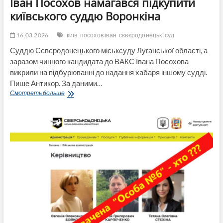
Іван Посохов намагався підкупити
київського суддю Воронкіна
16.03.2026
київ
посохов іван
сєвєродонецьк
суд
Суддю Сєвєродонецького міськсуду Луганської області, а
заразом чинного кандидата до ВАКС Івана Посохова
викрили на підбурюванні до надання хабаря іншому судді.
Пише Антикор. За даними…
«Міст»
Смотреть больше
між
судами
за
30
тисяч
доларів:
як
сєвєродонецький
суддя
Іван
Посохов
намагався
підкупити
київського