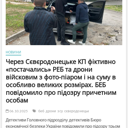
якого
є
чиновники
КП
«Сєвєродонецьке
ТРУ»
НОВИНИ
Через Сєвєродонецьке КП фіктивно
«постачались» РЕБ та дрони
війсковим з фото-піаром і на суму в
особливо великих розмірах. БЕБ
повідомило про підозру причетним
особам
06.10.2025
беб
дрони
зсу
сєвєродонецьк
Детективи Головного підрозділу детективів Бюро
економічної безпеки України повідомили про підозру трьом