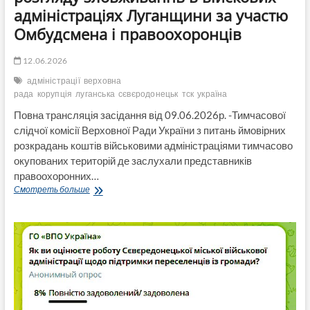
адміністраціях Луганщини за участю
Омбудсмена і правоохоронців
12.06.2026
адміністрації
верховна
рада
корупція
луганська
сєвєродонецьк
тск
україна
Повна трансляція засідання від 09.06.2026р. -Тимчасової
слідчої комісії Верховної Ради України з питань ймовірних
розкрадань коштів військовими адміністраціями тимчасово
окупованих територій де заслухали представників
правоохоронних…
Трансляція
Смотреть больше
засідання
ТСК
по
розгляду
зловживаннь
в
війскових
адміністраціях
Луганщини