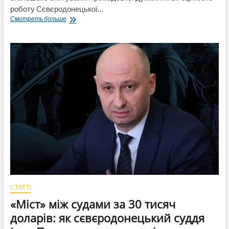
роботу Сєвєродонецької…
Більшість
Смотреть больше
серед
опитаних
ГО
«ВПО
України»
не
задоволені
роботою
Сєвєредонецької
МВА
щодо
підтримки
переселенців
із
громади
СТАТТІ
«Міст» між судами за 30 тисяч
доларів: як сєвєродонецький суддя