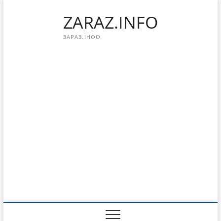
Перейти
ZARAZ.INFO
к
содержимому
ЗАРАЗ.ІНФО