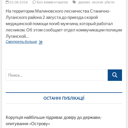
03.08.2018
Без комментариев
дерево
лесник
убило
На территории Малиновского лесничества Станично-
Луганского района 2 августа до приезда скорой
медицинской помощи погиб мужчина, который работал
лесником. Об этом сообщает отдел коммуникации полиции
Луганской…
Дерево
Смотреть больше
убило
лесника
в
Станично-
Луганском
Поиск…
районе
ОСТАННІ ПУБЛІКАЦІЇ
Корупція найбільше підриває довіру до держави,-
опитування «Острову»