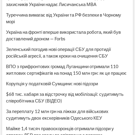
захисників України надає Лисичанська МВА
Туреччина вимагає від України та РФ безпеки в Чорному
морі
Україна на фронті вперше використала робота, який був
доставлений дроном — Forbs
Зеленський погодив нові операції СБУ для протидії
російській агресії, а також кроки на очищення СБУ
ВПО з прифронтових громад Луганщини отримали 110
житлових сертифікатів на понад 150 млн грн: як це працює
Корупція у податковій Сумщини: нові підозри
$68 тис. хабаря за відстрочку від мобілізації: судитимуть
співробітника СБУ (ВІДЕО)
За переплату 12 млн грн на ліжках для військових
судитимуть двох екскерівників Одеського КЕУ
Майже 1,4 тисяч правоохоронців отримали підозри у
справах ДБР про зраду та співпрацю з ворогом