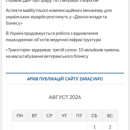
Аспекти майбутнього компенсаційного механізму для
українських аграріїв розглянуть у «Діалозі влади та
бізнесу»
В Україні продовжується робота з відновлення
пошкоджених об’єктів медичної інфраструктури
«Траєкторія» відкриває третій сезон: 10 мільйонів гривень
на масштабування ветеранського бізнесу
АРХІВ ПУБЛІКАЦІЙ САЙТУ ZARAZ.INFO
АВГУСТ 2026
ПН
ВТ
СР
ЧТ
ПТ
СБ
ВС
1
2