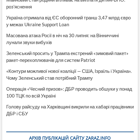
роз’яснення
Україна отримала від ЄС оборонний транш 3,47 млрд євро
у межах Ukraine Support Loan
Масована атака Росії в ніч на 30 липня: на Вінниччині
лунали звуки вибухів
Зеленський просить у Трампа екстрений «зимовий пакет»
ракет-перехоплювачів для систем Patriot
«Контури можливої нової коаліції — США, Ізраїль і Україна».
Чому Зеленський став потрібний Трампу
Операція «Чесний призов»: ДБР проводить обшуки у понад
100 ТЦК по всій Україні
Голову райсуду на Харківщині викрили на хабарі працівники
ДБР і СБУ
АРХІВ ПУБЛІКАЦІЙ САЙТУ ZARAZ.INFO