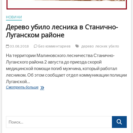
НОВИНИ
Дерево убило лесника в Станично-
Луганском районе
03.08.2018
Без комментариев
дерево
лесник
убило
На территории Малиновского лесничества Станично-
Луганского района 2 августа до приезда скорой
медицинской помощи погиб мужчина, который работал
лесником. Об этом сообщает отдел коммуникации полиции
Луганской…
Дерево
Смотреть больше
убило
лесника
в
Станично-
Луганском
Поиск…
районе