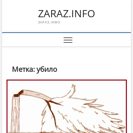
Перейти
ZARAZ.INFO
к
содержимому
ЗАРАЗ.ІНФО
Метка:
убило