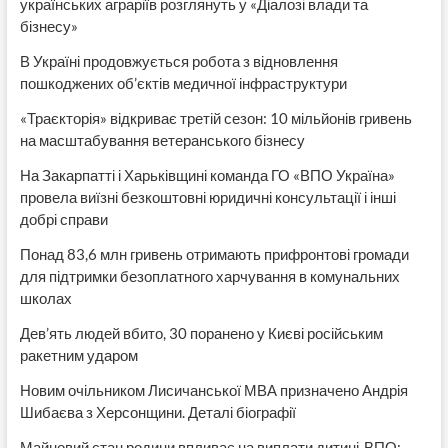
українських аграріїв розглянуть у «Діалозі влади та
бізнесу»
В Україні продовжується робота з відновлення
пошкоджених об’єктів медичної інфраструктури
«Траєкторія» відкриває третій сезон: 10 мільйонів гривень
на масштабування ветеранського бізнесу
На Закарпатті і Харьківщині команда ГО «ВПО Україна»
провела виїзні безкоштовні юридичні консультації і інші
добрі справи
Понад 83,6 млн гривень отримають прифронтові громади
для підтримки безоплатного харчування в комунальних
школах
Дев’ять людей вбито, 30 поранено у Києві російським
ракетним ударом
Новим очільником Лисичанської МВА призначено Андрія
Шибаєва з Херсонщини. Деталі біографії
Майновий стан родини впливає на виплати дитині-ВПО: