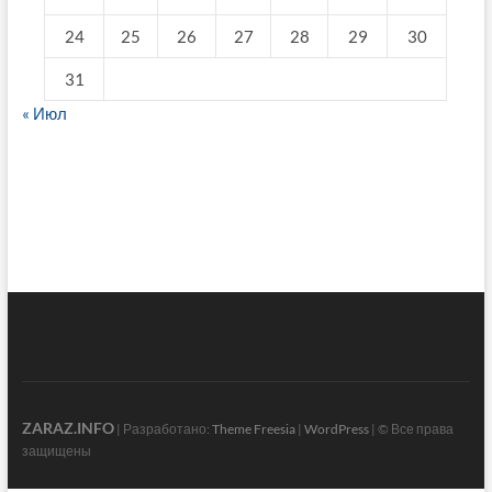
24
25
26
27
28
29
30
31
« Июл
fake breitling
ZARAZ.INFO
| Разработано:
Theme Freesia
|
WordPress
| © Все права
защищены