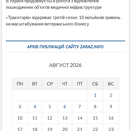
В Україні продовжується робота з відновлення
пошкоджених об’єктів медичної інфраструктури
«Траєкторія» відкриває третій сезон: 10 мільйонів гривень
на масштабування ветеранського бізнесу
АРХІВ ПУБЛІКАЦІЙ САЙТУ ZARAZ.INFO
АВГУСТ 2026
ПН
ВТ
СР
ЧТ
ПТ
СБ
ВС
1
2
3
4
5
6
7
8
9
10
11
12
13
14
15
16
17
18
19
20
21
22
23