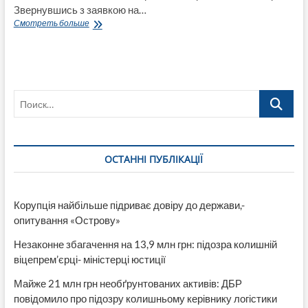
Звернувшись з заявкою на…
Громадськість
Смотреть больше
звертається
з
рекомендаціями
до
губернатора
Поиск…
Луганщини
у
зв’язку
з
неочікуваним
ОСТАННІ ПУБЛІКАЦІЇ
підвищенням
тарифів
по
обслуговуванню
Корупція найбільше підриває довіру до держави,-
багатоквартирних
опитування «Острову»
будинків
Незаконне збагачення на 13,9 млн грн: підозра колишній
віцепрем’єрці- міністерці юстиції
Майже 21 млн грн необґрунтованих активів: ДБР
повідомило про підозру колишньому керівнику логістики