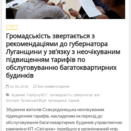
СТАТТІ
Громадськість звертається з
рекомендаціями до губернатора
Луганщини у зв’язку з неочікуваним
підвищенням тарифів по
обслуговуванню багатоквартирних
будинків
26.06.2018
Без комментариев
будинки
Гарбузу Ю.Г.
громадскість
губернатор
жкг-
послуги
Луганської ВЦА
луганщина
тариф
Збурення жителів Сєвєродонецька неочікуваним
підвищенням тарифів, накладеним на перехід до
обслуговування багатоквартирних будинків управляючою
кампанією КП «Світанок» перейшло в організований опір.