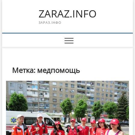
Перейти
ZARAZ.INFO
к
содержимому
ЗАРАЗ.ІНФО
Метка:
медпомощь