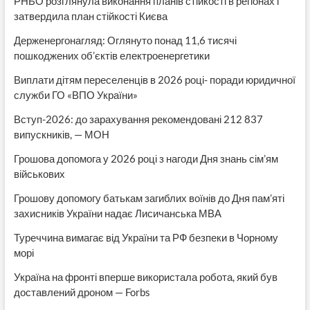
РНБО розглянула виконання планів стійкості в регіонах і
затвердила план стійкості Києва
Держенергонагляд: Оглянуто понад 11,6 тисячі
пошкоджених об’єктів електроенергетики
Виплати дітям переселенців в 2026 році- поради юридичної
служби ГО «ВПО України»
Вступ-2026: до зарахування рекомендовані 212 837
випускників, — МОН
Грошова допомога у 2026 році з нагоди Дня знань сім’ям
військових
Грошову допомогу батькам загиблих воїнів до Дня пам’яті
захисників України надає Лисичанська МВА
Туреччина вимагає від України та РФ безпеки в Чорному
морі
Україна на фронті вперше використала робота, який був
доставлений дроном — Forbs