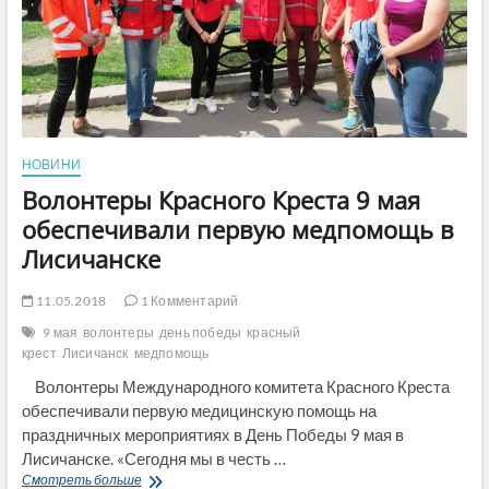
НОВИНИ
Волонтеры Красного Креста 9 мая
обеспечивали первую медпомощь в
Лисичанске
11.05.2018
1 Комментарий
9 мая
волонтеры
день победы
красный
крест
Лисичанск
медпомощь
Волонтеры Международного комитета Красного Креста
обеспечивали первую медицинскую помощь на
праздничных мероприятиях в День Победы 9 мая в
Лисичанске. «Сегодня мы в честь …
Волонтеры
Смотреть больше