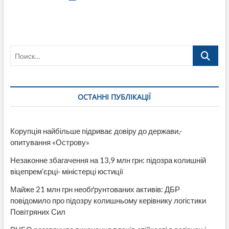
Красного
Креста
9
мая
обеспечивали
Поиск…
первую
медпомощь
в
Лисичанске
ОСТАННІ ПУБЛІКАЦІЇ
Корупція найбільше підриває довіру до держави,-
опитування «Острову»
Незаконне збагачення на 13,9 млн грн: підозра колишній
віцепрем’єрці- міністерці юстиції
Майже 21 млн грн необґрунтованих активів: ДБР
повідомило про підозру колишньому керівнику логістики
Повітряних Сил