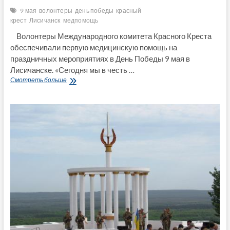
9 мая
волонтеры
день победы
красный
крест
Лисичанск
медпомощь
Волонтеры Международного комитета Красного Креста
обеспечивали первую медицинскую помощь на
праздничных мероприятиях в День Победы 9 мая в
Лисичанске. «Сегодня мы в честь …
Волонтеры
Смотреть больше
Красного
Креста
9
мая
обеспечивали
первую
медпомощь
в
Лисичанске