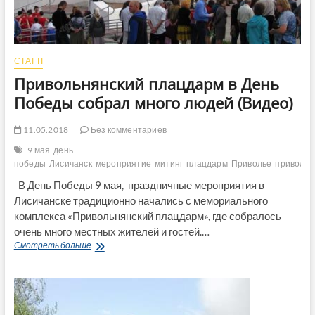
СТАТТІ
Привольнянский плацдарм в День
Победы собрал много людей (Видео)
11.05.2018
Без комментариев
9 мая
день
победы
Лисичанск
мероприятие
митинг
плацдарм
Приволье
привольн
В День Победы 9 мая, праздничные мероприятия в
Лисичанске традиционно начались с мемориального
комплекса «Привольнянский плацдарм», где собралось
очень много местных жителей и гостей.…
Привольнянский
Смотреть больше
плацдарм
в
День
Победы
собрал