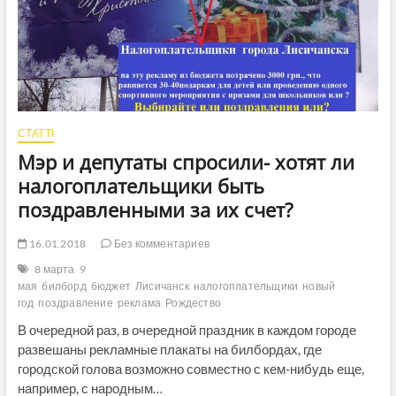
СТАТТІ
Мэр и депутаты спросили- хотят ли
налогоплательщики быть
поздравленными за их счет?
16.01.2018
Без комментариев
8 марта
9
мая
билборд
бюджет
Лисичанск
налогоплательщики
новый
год
поздравление
реклама
Рождество
В очередной раз, в очередной праздник в каждом городе
развешаны рекламные плакаты на билбордах, где
городской голова возможно совместно с кем-нибудь еще,
например, с народным…