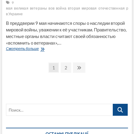
9
мая
великая
ветераны
вов
война
вторая
мировая
отечественная
ряж
в Украине
В преддверии 9 мая начинаются споры о наследии второй
мировой войны, уважении к её участникам. Правительство,
местные органы власти считают своей обязанностью
«вспомнить о ветеранах»,…
Сколько
Смотреть больше
в
Украине
Пагинация
реальных
Страница
Страница
След.
1
2
ветеранов
страница
записей
Второй
мировой
войны
и
как
отличить
Поиск…
«ряженых»
ОСТАННІ ПУБЛІКАЦІЇ