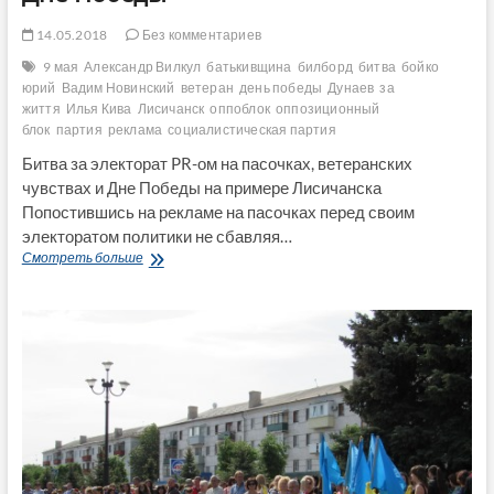
14.05.2018
Без комментариев
9 мая
Александр Вилкул
батькивщина
билборд
битва
бойко
юрий
Вадим Новинский
ветеран
день победы
Дунаев
за
життя
Илья Кива
Лисичанск
оппоблок
оппозиционный
блок
партия
реклама
социалистическая партия
Битва за электорат PR-ом на пасочках, ветеранских
чувствах и Дне Победы на примере Лисичанска
Попостившись на рекламе на пасочках перед своим
электоратом политики не сбавляя…
Битва
Смотреть больше
за
электорат
PR-
ом
на
пасочках,
ветеранских
чувствах
и
Дне
Победы