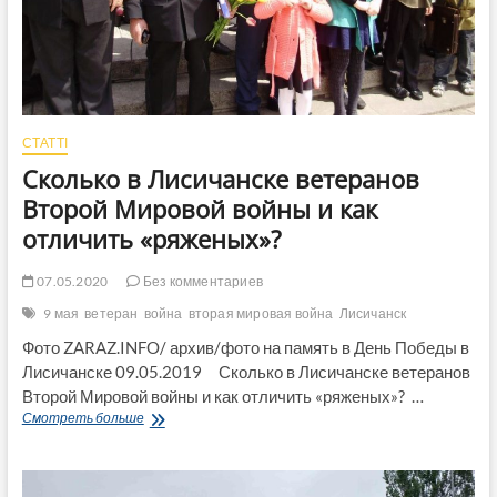
СТАТТІ
Сколько в Лисичанске ветеранов
Второй Мировой войны и как
отличить «ряженых»?
07.05.2020
Без комментариев
9 мая
ветеран
война
вторая мировая война
Лисичанск
Фото ZARAZ.INFO/ архив/фото на память в День Победы в
Лисичанске 09.05.2019 Сколько в Лисичанске ветеранов
Второй Мировой войны и как отличить «ряженых»? …
Сколько
Смотреть больше
в
Лисичанске
ветеранов
Второй