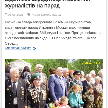
журналістів на парад
08.05.2026
9 мая
кремль
парад
Російська влада заборонила іноземним журналістам
висвітлювати парад 9 травня в Москві, відкликавши
акредитації західних ЗМІ, видані раніше. Про це повідомляє
DW з посиланням на видання Der Spiegel та агенцію dpa.
Серед…
Вперше
Смотреть больше
в
історії:
Кремль
раптово
відкликав
акредитації
іноземних
журналістів
на
парад