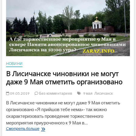
Мировой
войны
и
как
отличить
«ряженых»?
НОВИНИ
В Лисичанске чиновники не могут
даже 9 Мая отметить организовано
09.05.2019
Без комментариев
9 мая
Лисичанск
В Лисичанске чиновники не могут даже 9 Мая отметить
организовано «Я прийшов тебе нема»- так можно
охарактеризовать проведение торжественного
мероприятия приуроченного к 9 Мая в…
В
Смотреть больше
Лисичанске