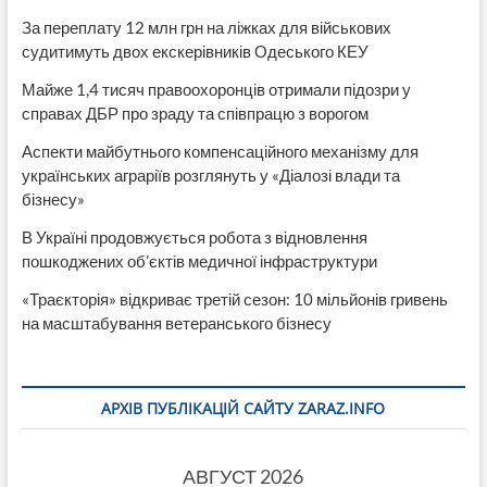
За переплату 12 млн грн на ліжках для військових
судитимуть двох екскерівників Одеського КЕУ
Майже 1,4 тисяч правоохоронців отримали підозри у
справах ДБР про зраду та співпрацю з ворогом
Аспекти майбутнього компенсаційного механізму для
українських аграріїв розглянуть у «Діалозі влади та
бізнесу»
В Україні продовжується робота з відновлення
пошкоджених об’єктів медичної інфраструктури
«Траєкторія» відкриває третій сезон: 10 мільйонів гривень
на масштабування ветеранського бізнесу
АРХІВ ПУБЛІКАЦІЙ САЙТУ ZARAZ.INFO
АВГУСТ 2026