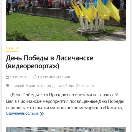
СТАТТІ
День Победы в Лисичанске
(видеорепортаж)
13.05.2018
Без комментариев
(видео)
9 мая
ветеран
день победы
Лисичанск
«День Победы- это Праздник со слезами на глазах». 9
мая в Лисичанске мероприятия посвященные Дню Победы
начались с открытия митинга возле мемориала «Память»,…
День
Смотреть больше
Победы
в
Лисичанске