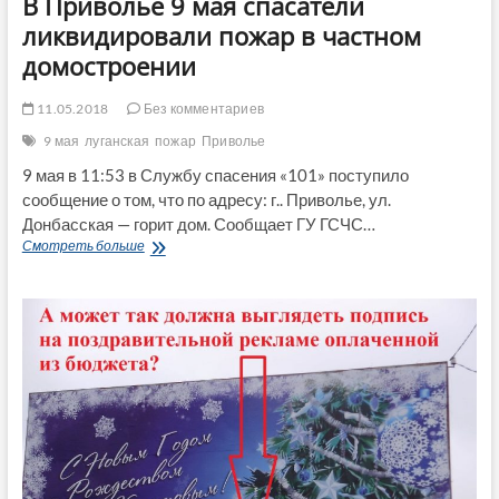
В Приволье 9 мая спасатели
ликвидировали пожар в частном
домостроении
11.05.2018
Без комментариев
9 мая
луганская
пожар
Приволье
9 мая в 11:53 в Службу спасения «101» поступило
сообщение о том, что по адресу: г.. Приволье, ул.
Донбасская — горит дом. Сообщает ГУ ГСЧС…
В
Смотреть больше
Приволье
9
мая
спасатели
ликвидировали
пожар
в
частном
домостроении