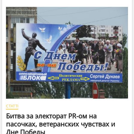
чиновники
не
могут
даже
9
Мая
отметить
организовано
СТАТТІ
Битва за электорат PR-ом на
пасочках, ветеранских чувствах и
Дне Победы