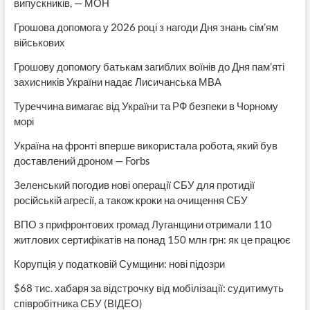
випускників, — МОН
Грошова допомога у 2026 році з нагоди Дня знань сім’ям
військових
Грошову допомогу батькам загиблих воїнів до Дня пам’яті
захисників України надає Лисичанська МВА
Туреччина вимагає від України та РФ безпеки в Чорному
морі
Україна на фронті вперше використала робота, який був
доставлений дроном — Forbs
Зеленський погодив нові операції СБУ для протидії
російській агресії, а також кроки на очищення СБУ
ВПО з прифронтових громад Луганщини отримали 110
житлових сертифікатів на понад 150 млн грн: як це працює
Корупція у податковій Сумщини: нові підозри
$68 тис. хабаря за відстрочку від мобілізації: судитимуть
співробітника СБУ (ВІДЕО)