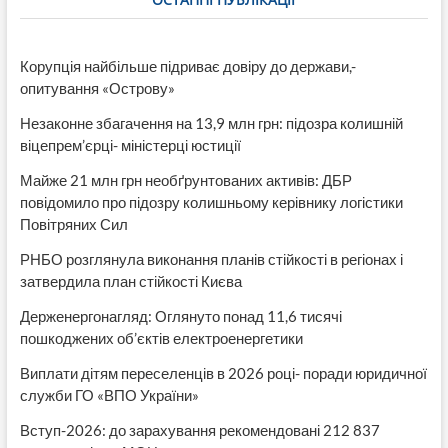
Корупція найбільше підриває довіру до держави,-
опитування «Острову»
Незаконне збагачення на 13,9 млн грн: підозра колишній
віцепрем’єрці- міністерці юстиції
Майже 21 млн грн необґрунтованих активів: ДБР
повідомило про підозру колишньому керівнику логістики
Повітряних Сил
РНБО розглянула виконання планів стійкості в регіонах і
затвердила план стійкості Києва
Держенергонагляд: Оглянуто понад 11,6 тисячі
пошкоджених об’єктів електроенергетики
Виплати дітям переселенців в 2026 році- поради юридичної
служби ГО «ВПО України»
Вступ-2026: до зарахування рекомендовані 212 837