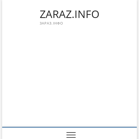
Перейти
ZARAZ.INFO
к
содержимому
ЗАРАЗ.ІНФО