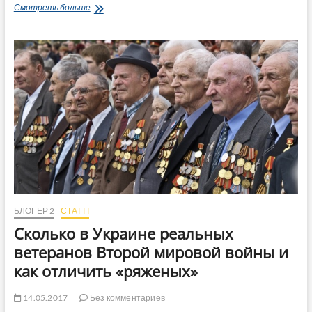
Мэр
Смотреть больше
и
депутаты
спросили-
хотят
ли
налогоплательщики
быть
поздравленными
за
их
счет?
БЛОГЕР 2
СТАТТІ
Сколько в Украине реальных
ветеранов Второй мировой войны и
как отличить «ряженых»
14.05.2017
Без комментариев