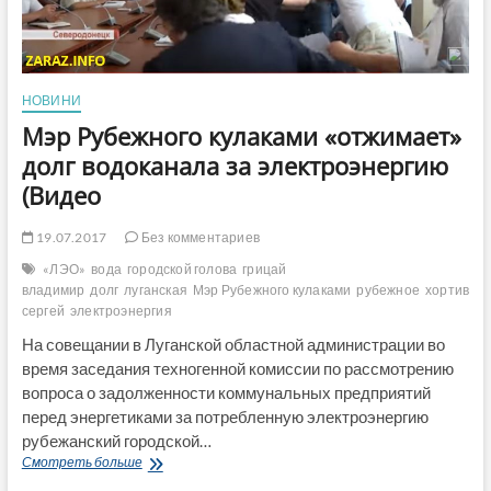
НОВИНИ
Мэр Рубежного кулаками «отжимает»
долг водоканала за электроэнергию
(Видео
19.07.2017
Без комментариев
«ЛЭО»
вода
городской голова
грицай
владимир
долг
луганская
Мэр Рубежного кулаками
рубежное
хортив
сергей
электроэнергия
На совещании в Луганской областной администрации во
время заседания техногенной комиссии по рассмотрению
вопроса о задолженности коммунальных предприятий
перед энергетиками за потребленную электроэнергию
рубежанский городской…
Мэр
Смотреть больше
Рубежного