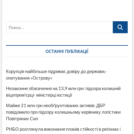
кулаками
«отжимает»
долг
водоканала
Поиск…
за
электроэнергию
(Видео
ОСТАННІ ПУБЛІКАЦІЇ
Корупція найбільше підриває довіру до держави,-
опитування «Острову»
Незаконне збагачення на 13,9 млн грн: підозра колишній
віцепрем’єрці- міністерці юстиції
Майже 21 млн грн необґрунтованих активів: ДБР
повідомило про підозру колишньому керівнику логістики
Повітряних Сил
РНБО розглянула виконання планів стійкості в регіонах і