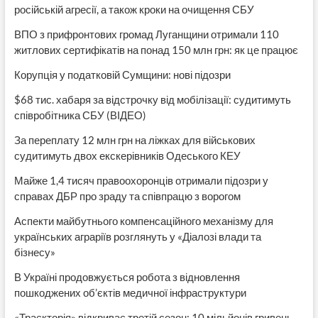
російській агресії, а також кроки на очищення СБУ
ВПО з прифронтових громад Луганщини отримали 110
житлових сертифікатів на понад 150 млн грн: як це працює
Корупція у податковій Сумщини: нові підозри
$68 тис. хабаря за відстрочку від мобілізації: судитимуть
співробітника СБУ (ВІДЕО)
За переплату 12 млн грн на ліжках для військових
судитимуть двох екскерівників Одеського КЕУ
Майже 1,4 тисяч правоохоронців отримали підозри у
справах ДБР про зраду та співпрацю з ворогом
Аспекти майбутнього компенсаційного механізму для
українських аграріїв розглянуть у «Діалозі влади та
бізнесу»
В Україні продовжується робота з відновлення
пошкоджених об’єктів медичної інфраструктури
«Траєкторія» відкриває третій сезон: 10 мільйонів гривень