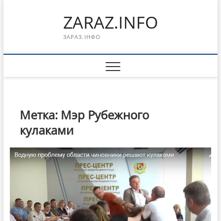
Перейти
ZARAZ.INFO
к
содержимому
ЗАРАЗ.ІНФО
Метка:
Мэр Рубежного
кулаками