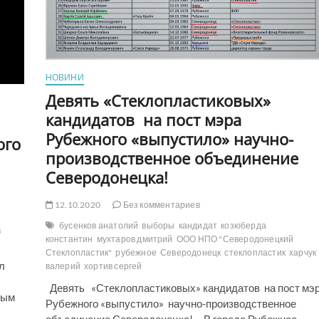
НОВИНИ
Девять «Стеклопластиковых»
кандидатов на пост мэра
Рубежного «выпустило» научно-
ого
производственное объединение
Северодонецка!
12.10.2020
Без комментариев
бусенков анатолий
выборы
кандидат
козюберда
в
константин
мухтаров дмитрий
ООО НПО "Северодонецкий
Стеклопластик"
рубежное
Северодонецк
стеклопластик
харчук
л
валерий
хортив сергей
Девять «Стеклопластиковых» кандидатов на пост мэ
ным
Рубежного «выпустило» научно-производственное
объединение Северодонецка! В городе Рубежное