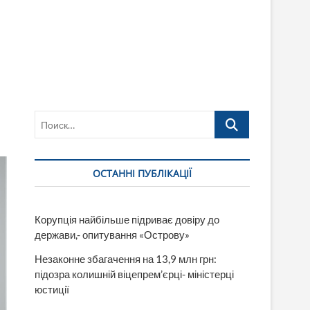
Поиск…
ОСТАННІ ПУБЛІКАЦІЇ
Корупція найбільше підриває довіру до
держави,- опитування «Острову»
Незаконне збагачення на 13,9 млн грн:
підозра колишній віцепрем’єрці- міністерці
юстиції