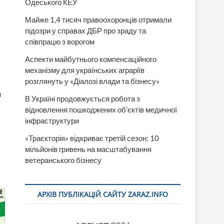
Одеського КЕУ
Майже 1,4 тисяч правоохоронців отримали
підозри у справах ДБР про зраду та
співпрацю з ворогом
Аспекти майбутнього компенсаційного
механізму для українських аграріїв
розглянуть у «Діалозі влади та бізнесу»
и
В Україні продовжується робота з
відновлення пошкоджених об’єктів медичної
інфраструктури
«Траєкторія» відкриває третій сезон: 10
мільйонів гривень на масштабування
ветеранського бізнесу
АРХІВ ПУБЛІКАЦІЙ САЙТУ ZARAZ.INFO