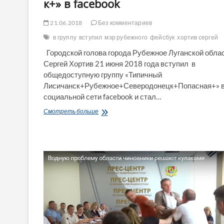
к+» в facebook
21.06.2018
Без комментариев
в группу
вступил
мэр рубежного
фейсбук
хортив сергей
Городской голова города Рубежное Луганской обла
Сергей Хортив 21 июня 2018 года вступил в
общедоступную группу «Типичный
Лисичанск+Рубежное+Северодонецк+Попасная+» 
социальной сети facebook и стал…
1500-
Смотреть больше
й:
мэр
Рубежного
вступил
в
группу
«Типичный
Лисичанск+Рубежное+Северодонецк+»
в
facebook