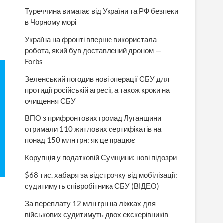
Туреччина вимагає від України та РФ безпеки
в Чорному морі
Україна на фронті вперше використала
робота, який був доставлений дроном —
Forbs
Зеленський погодив нові операції СБУ для
протидії російській агресії, а також кроки на
очищення СБУ
ВПО з прифронтових громад Луганщини
отримали 110 житлових сертифікатів на
понад 150 млн грн: як це працює
Корупція у податковій Сумщини: нові підозри
$68 тис. хабаря за відстрочку від мобілізації:
судитимуть співробітника СБУ (ВІДЕО)
За переплату 12 млн грн на ліжках для
військових судитимуть двох екскерівників