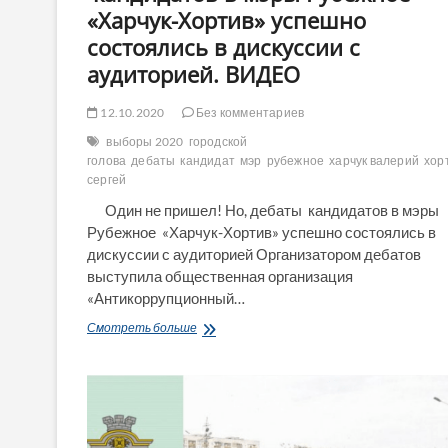
«Харчук-Хортив» успешно
состоялись в дискуссии с
аудиторией. ВИДЕО
12.10.2020
Без комментариев
выборы 2020
городской
голова
дебаты
кандидат
мэр
рубежное
харчук валерий
хор
сергей
Один не пришел! Но, дебаты кандидатов в мэры
Рубежное «Харчук-Хортив» успешно состоялись в
дискуссии с аудиторией Организатором дебатов
выступила общественная организация
«Антикоррупционный…
Один
Смотреть больше
не
пришел!
Но,
дебаты
кандидатов
в