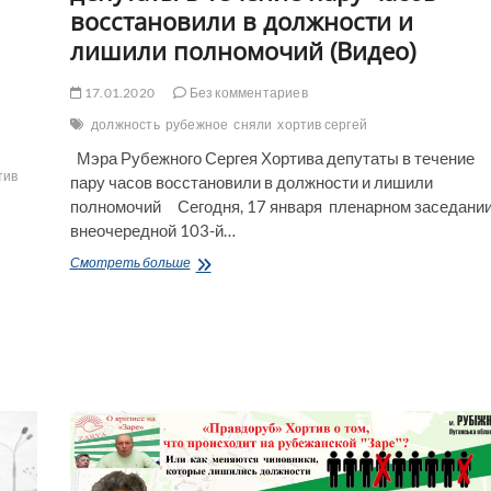
восстановили в должности и
лишили полномочий (Видео)
17.01.2020
Без комментариев
должность
рубежное
сняли
хортив сергей
Мэра Рубежного Сергея Хортива депутаты в течение
тив
пару часов восстановили в должности и лишили
полномочий Сегодня, 17 января пленарном заседани
внеочередной 103-й…
Мэра
Смотреть больше
Рубежного
С.
Хортива
депутаты
в
течение
пару
часов
восстановили
в
должности