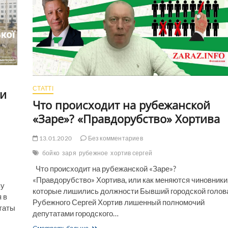
и
лишили
полномочий
(Видео)
СТАТТІ
ти
Что происходит на рубежанской
«Заре»? «Правдорубство» Хортива
13.01.2020
Без комментариев
бойко
заря
рубежное
хортив сергей
Что происходит на рубежанской «Заре»?
«Правдорубство» Хортива, или как меняются чиновники
ву
которые лишились должности Бывший городской голов
 в
Рубежного Сергей Хортив лишенный полномочий
таты
депутатами городского…
Что