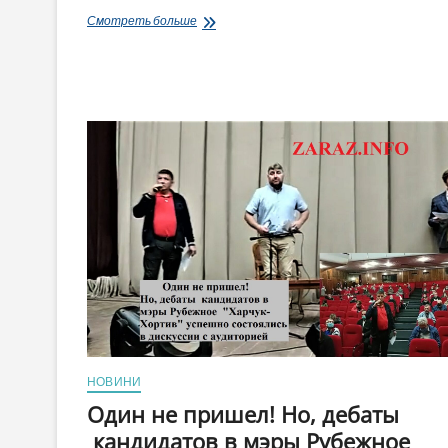
За
Смотреть больше
вопрос,
где
учиться
инклюзивным
детям
мэр
Рубежного
Хортив
избил
стулом
местного
активиста
Харчука
(Видео)
НОВИНИ
Один не пришел! Но, дебаты
кандидатов в мэры Рубежное