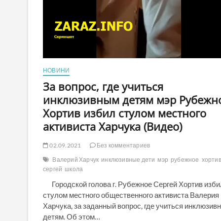
НОВИНИ
За вопрос, где учиться
инклюзивным детям мэр Рубежн
Хортив избил стулом местного
активиста Харчука (Видео)
02.09.2021
Без комментариев
Валерий Харчук
инклюзивные дети
мэр
рубежное
хорти
сергей
школа
Городской голова г. Рубежное Сергей Хортив изби
стулом местного общественного активиста Валерия
Харчука, за заданный вопрос, где учиться инклюзив
детям. Об этом…