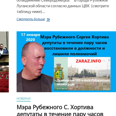
Луганской области согласно данных ЦВК (смотрите
таблицу ниже)…
Девять «Стеклопластиковых»
Смотреть больше
кандидатов
на
пост
мэра
Рубежного
«выпустило»
научно-
производственное
объединение
Северодонецка!
НОВИНИ
Мэра Рубежного С. Хортива
депутаты в течение пару часов