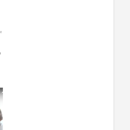
е
СУД
хортив
а