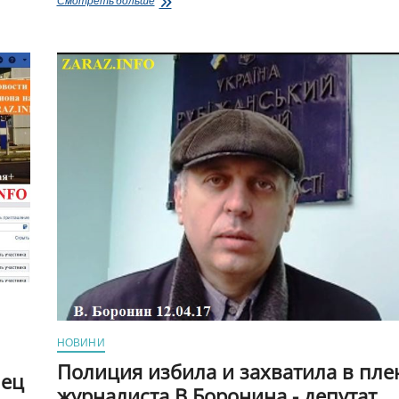
Смотреть больше
происходит
на
рубежанской
«Заре»?
«Правдорубство»
Хортива
НОВИНИ
Полиция избила и захватила в пле
нец
журналиста В.Боронина,- депутат