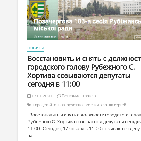
мэры
Рубежное
«Харчук-
Хортив»
успешно
состоялись
в
дискуссии
с
НОВИНИ
аудиторией.
Восстановить и снять с должнос
ВИДЕО
городского голову Рубежного С.
Хортива созываются депутаты
сегодня в 11:00
17.01.2020
Без комментариев
городской голова
рубежное
сессия
хортив сергей
Восстановить и снять с должности городского голо
Рубежного С. Хортива созываются депутаты сегодня
11:00 Сегодня, 17 января в 11:00 созываются депу
на…