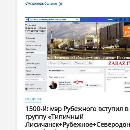
Восстановить
Смотреть больше
и
снять
с
должности
городского
голову
Рубежного
С.
Хортива
созываются
депутаты
сегодня
в
11:00
НОВИНИ
1500-й: мэр Рубежного вступил в
группу «Типичный
Лисичанск+Рубежное+Северодо