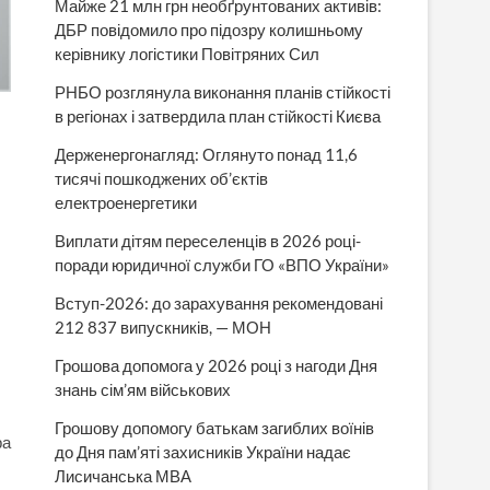
Майже 21 млн грн необґрунтованих активів:
ДБР повідомило про підозру колишньому
керівнику логістики Повітряних Сил
РНБО розглянула виконання планів стійкості
в регіонах і затвердила план стійкості Києва
Держенергонагляд: Оглянуто понад 11,6
тисячі пошкоджених об’єктів
електроенергетики
Виплати дітям переселенців в 2026 році-
поради юридичної служби ГО «ВПО України»
Вступ-2026: до зарахування рекомендовані
212 837 випускників, — МОН
Грошова допомога у 2026 році з нагоди Дня
знань сім’ям військових
Грошову допомогу батькам загиблих воїнів
ра
до Дня пам’яті захисників України надає
Лисичанська МВА