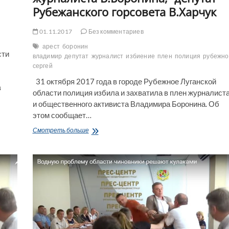
Рубежанского горсовета В.Харчук
01.11.2017
Без комментариев
арест
боронин
сти
владимир
депутат
журналист
избиение
плен
полиция
рубежно
сергей
31 октября 2017 года в городе Рубежное Луганской
в
области полиция избила и захватила в плен журналист
и общественного активиста Владимира Боронина. Об
этом сообщает…
Полиция
Смотреть больше
избила
и
захватила
в
плен
журналиста
В.Боронина,-
депутат
Рубежанского
горсовета