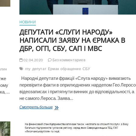
НОВИНИ
ДЕПУТАТИ «СЛУГИ НАРОДУ»
НАПИСАЛИ ЗАЯВУ НА ЄРМАКА В
ДБР, ОГП, СБУ, САП І МВС
02.04.2020
Без комментариев
гпу
депутат
Ермак
обращение
СБУ
илин
Народні депутати фракції «Слуга народу» вимагають
уже
перевірити факти в оприлюднених нардепом Гео Лерос
кому
відеозаписах і притягнути винних до відповідальності, а
ка, …
не самого Лероса. Заява…
ДЕПУТАТИ
Смотреть больше
«СЛУГИ
НАРОДУ»
НАПИСАЛИ
ЗАЯВУ
НА