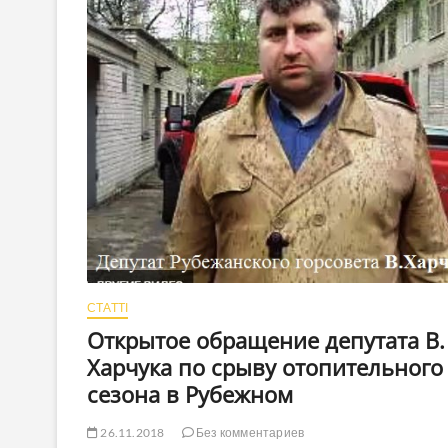
зачислил
в
«кровавую
банду»
пожаловался
Зеленскому
СТАТТІ
Открытое обращение депутата В.
Харчука по срыву отопительного
сезона в Рубежном
26.11.2018
Без комментариев