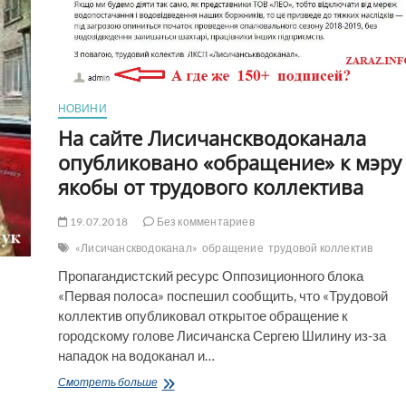
ЄРМАКА
В
ДБР,
ОГП,
СБУ,
САП
І
НОВИНИ
МВС
На сайте Лисичанскводоканала
опубликовано «обращение» к мэру
якобы от трудового коллектива
19.07.2018
Без комментариев
«Лисичанскводоканал»
обращение
трудовой коллектив
Пропагандистский ресурс Оппозиционного блока
«Первая полоса» поспешил сообщить, что «Трудовой
коллектив опубликовал открытое обращение к
городскому голове Лисичанска Сергею Шилину из-за
нападок на водоканал и…
На
Смотреть больше
сайте