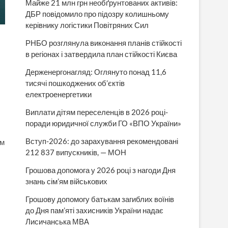
Майже 21 млн грн необґрунтованих активів:
ДБР повідомило про підозру колишньому
керівнику логістики Повітряних Сил
РНБО розглянула виконання планів стійкості
в регіонах і затвердила план стійкості Києва
Держенергонагляд: Оглянуто понад 11,6
тисячі пошкоджених об’єктів
електроенергетики
Виплати дітям переселенців в 2026 році-
поради юридичної служби ГО «ВПО України»
Вступ-2026: до зарахування рекомендовані
ом
212 837 випускників, — МОН
Грошова допомога у 2026 році з нагоди Дня
знань сім’ям військових
Грошову допомогу батькам загиблих воїнів
до Дня пам’яті захисників України надає
Лисичанська МВА