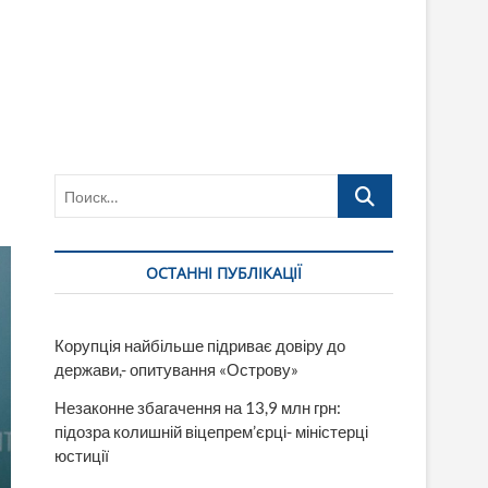
Поиск…
ОСТАННІ ПУБЛІКАЦІЇ
Корупція найбільше підриває довіру до
держави,- опитування «Острову»
Незаконне збагачення на 13,9 млн грн:
підозра колишній віцепрем’єрці- міністерці
юстиції