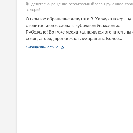
депутат
обращение
отопительный сезон
рубежное
харч
валерий
Открытое обращение депутата В. Харчука по срыву
отопительного сезона в Рубежном Уважаемые
Рубежане! Вот уже месяц как начался отопительны
сезон, а город продолжает лихорадить. Более…
Открытое
Смотреть больше
обращение
депутата
В.
Харчука
по
срыву
отопительного
сезона
в
Рубежном