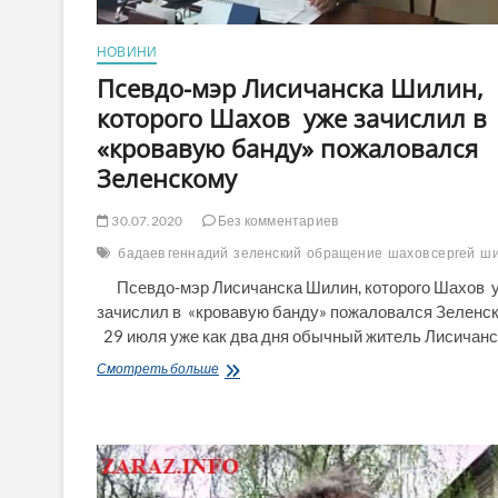
НОВИНИ
Псевдо-мэр Лисичанска Шилин,
которого Шахов уже зачислил в
«кровавую банду» пожаловался
Зеленскому
30.07.2020
Без комментариев
бадаев геннадий
зеленский
обращение
шахов сергей
ш
Псевдо-мэр Лисичанска Шилин, которого Шахов 
зачислил в «кровавую банду» пожаловался Зеленс
29 июля уже как два дня обычный житель Лисичанс
Псевдо-
Смотреть больше
мэр
Лисичанска
Шилин,
которого
Шахов
уже