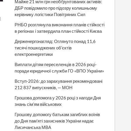
Майже 21 млн грн необґрунтованих активів:
ДБР повідомило про підозру колишньому
керівнику логістики Повітряних Сил
л
РНБО розглянула виконання планів стійкості
в регіонах і затвердила план стійкості Києва
Держенергонагляд: Оглянуто понад 11,6
тисячі пошкоджених об’єктів
електроенергетики
Виплати дітям переселенців в 2026 році-
поради юридичної служби ГО «ВПО України»
Вступ-2026: до зарахування рекомендовані
212 837 випускників, — МОН
Грошова допомога у 2026 році з нагоди Дня
знань сім’ям військових
Грошову допомогу батькам загиблих воїнів
до Дня пам’яті захисників України надає
Лисичанська МВА