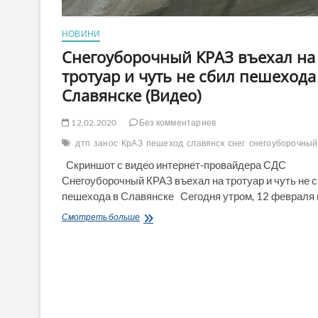
НОВИНИ
Снегоуборочный КРАЗ въехал на
тротуар и чуть не сбил пешехода
Славянске (Видео)
12.02.2020
Без комментариев
дтп
занос
КрАЗ
пешеход
славянск
снег
снегоуборочный
Скриншот с видео интернет-провайдера СДС
Снегоуборочный КРАЗ въехал на тротуар и чуть не 
пешехода в Славянске Сегодня утром, 12 февраля
Снегоуборочный
Смотреть больше
КРАЗ
въехал
на
тротуар
и
чуть
не