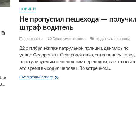
НОВИНИ
Не пропустил пешехода — получи
штраф водитель
 в
30.10.2018
Без комментариев
водитель
пешеход
22 октября экипаж патрульной полиции, двигаясь по
улице Федоренко г. Северодонецка, остановился перед
нерегулируемым пешеходным переходом, на который в
это время выходил человек. Во встречном…
Не
сбил
Смотреть больше
пропустил
 в…
пешехода
—
получил
штраф
водитель