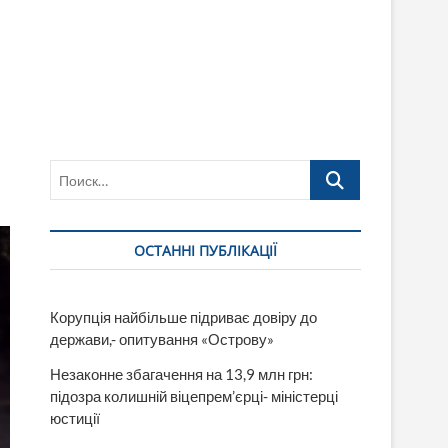
Поиск…
ОСТАННІ ПУБЛІКАЦІЇ
Корупція найбільше підриває довіру до
держави,- опитування «Острову»
Незаконне збагачення на 13,9 млн грн:
підозра колишній віцепрем’єрці- міністерці
юстиції