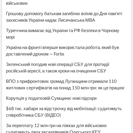
військових
Грошову допомогу батькам загиблих воїнів до Дня пам’яті
захисників України надає Лисичанська МВА
Туреччина вимагає від України та РФ безпеки в Чорному
морі
Україна на фронті вперше використала робота, який був
доставлений дроном — Forbs
Зеленський погодив нові операції СБУ для протидії
російській агресії, а також кроки на очищення СБУ
ВПО з прифронтових громад Луганщини отримали 110
житлових сертифікатів на понад 150 млн грн: як це працює
Корупція у податковій Сумщини: нові підозри
$68 тис. хабаря за відстрочку від мобілізації: судитимуть
співробітника СБУ (ВІДЕО)
За переплату 12 млн грн на ліжках для військових
судитимуть двох екскерівників Одеського КЕУ