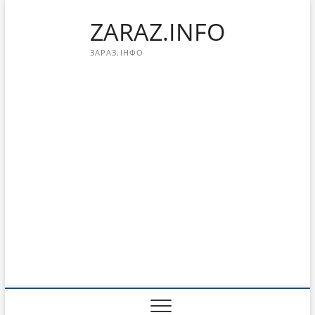
Перейти
ZARAZ.INFO
к
содержимому
ЗАРАЗ.ІНФО