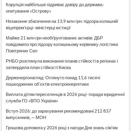
Корупція найбільше підриває довіру до держави,-
опитування «Острову»
Незаконне збагачення на 13,9 млн грн: підозра колишній
віцепрем’єрці- міністерці юстиції
Майже 21 млн грн необґрунтованих активів: ДБР
повідомило про підозру колишньому керівнику логістики
Повітряних Сил
РНБО розглянула виконання планів стійкості в регіонах і
затвердила план стійкості Києва
Держенергонагляд: Оглянуто понад 11,6 тисячі
пошкоджених об’єктів електроенергетики
Виплати дітям переселенців в 2026 році- поради юридичної
служби ГО «ВПО України»
Вступ-2026: до зарахування рекомендовані 212 837
випускників, — МОН
Грошова допомога у 2026 році з нагоди Дня знань сім’ям