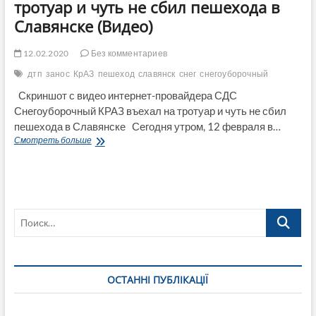
тротуар и чуть не сбил пешехода в
Славянске (Видео)
12.02.2020
Без комментариев
дтп
занос
КрАЗ
пешеход
славянск
снег
снегоуборочный
Скриншот с видео интернет-провайдера СДС
Снегоуборочный КРАЗ въехал на тротуар и чуть не сбил
пешехода в Славянске Сегодня утром, 12 февраля в…
Снегоуборочный
Смотреть больше
КРАЗ
въехал
на
тротуар
и
Поиск…
чуть
не
сбил
пешехода
в
ОСТАННІ ПУБЛІКАЦІЇ
Славянске
(Видео)