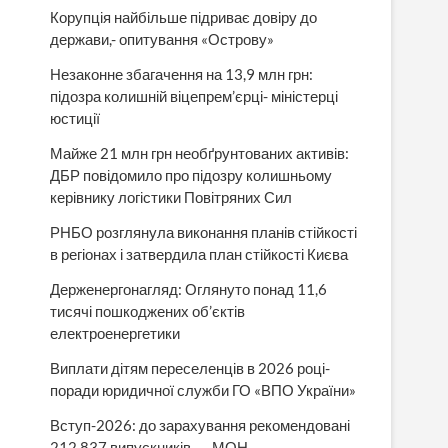
Корупція найбільше підриває довіру до
держави,- опитування «Острову»
Незаконне збагачення на 13,9 млн грн:
підозра колишній віцепрем’єрці- міністерці
юстиції
Майже 21 млн грн необґрунтованих активів:
ДБР повідомило про підозру колишньому
керівнику логістики Повітряних Сил
РНБО розглянула виконання планів стійкості
в регіонах і затвердила план стійкості Києва
Держенергонагляд: Оглянуто понад 11,6
тисячі пошкоджених об’єктів
електроенергетики
Виплати дітям переселенців в 2026 році-
поради юридичної служби ГО «ВПО України»
Вступ-2026: до зарахування рекомендовані
212 837 випускників, — МОН