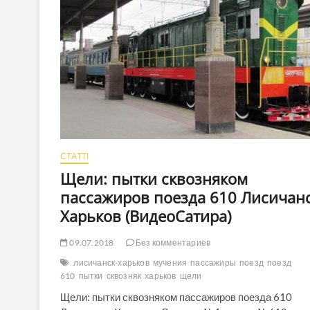
СТАТТІ
Щели: пытки сквозняком
пассажиров поезда 610 Лисичанс
Харьков (ВидеоСатира)
09.07.2018
Без комментариев
лисичанск-харьков
мучения
пассажиры
поезд
поезд
610
пытки
сквозняк
харьков
щели
Щели: пытки сквозняком пассажиров поезда 610