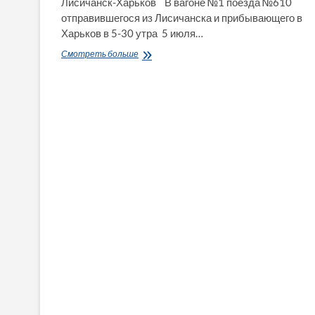
Лисичанск-Харьков В вагоне №1 поезда №610
отправившегося из Лисичанска и прибывающего в
Харьков в 5-30 утра 5 июля…
Щели:
Смотреть больше
пытки
сквозняком
пассажиров
поезда
610
Лисичанск-
Харьков
(ВидеоСатира)