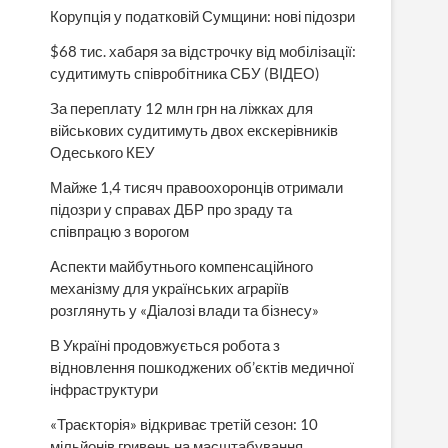
Корупція у податковій Сумщини: нові підозри
$68 тис. хабаря за відстрочку від мобілізації:
судитимуть співробітника СБУ (ВІДЕО)
За переплату 12 млн грн на ліжках для
військових судитимуть двох екскерівників
Одеського КЕУ
Майже 1,4 тисяч правоохоронців отримали
підозри у справах ДБР про зраду та
співпрацю з ворогом
Аспекти майбутнього компенсаційного
механізму для українських аграріїв
розглянуть у «Діалозі влади та бізнесу»
В Україні продовжується робота з
відновлення пошкоджених об’єктів медичної
інфраструктури
«Траєкторія» відкриває третій сезон: 10
мільйонів гривень на масштабування