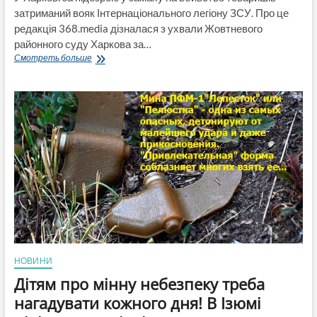
затриманий вояк Інтернаціонального легіону ЗСУ. Про це
редакція 368.media дізналася з ухвали Жовтневого
районного суду Харкова за…
У
Смотреть больше
Харкові
вояк
Інтернаціонального
легіону
намагався
вбити
товаришів
НОВИНИ
Дітям про мінну небезпеку треба
нагадувати кожного дня! В Ізюмі