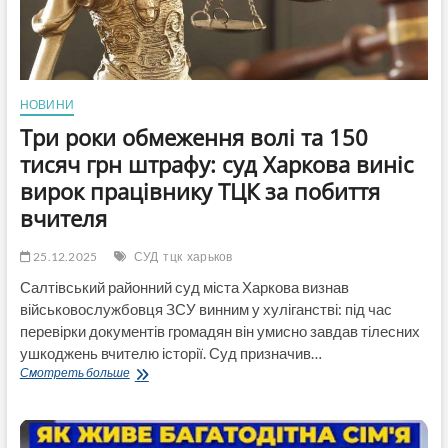
із
керівництвом
НОВИНИ
Три роки обмеження волі та 150
тисяч грн штрафу: суд Харкова виніс
вирок працівнику ТЦК за побиття
вчителя
25.12.2025
СУД
тцк
харьков
Салтівський районний суд міста Харкова визнав
військовослужбовця ЗСУ винним у хуліганстві: під час
перевірки документів громадян він умисно завдав тілесних
ушкоджень вчителю історії. Суд призначив…
Три
Смотреть больше
роки
обмеження
волі
та