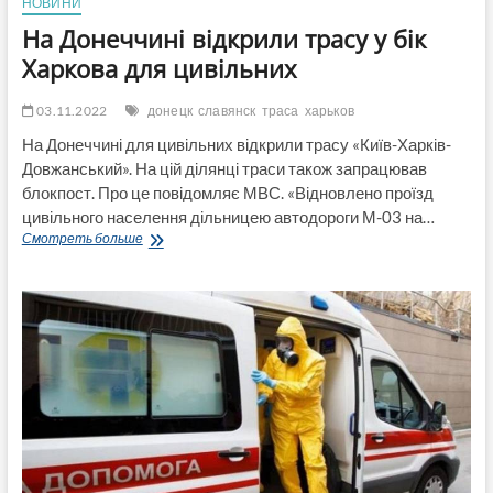
НОВИНИ
На Донеччині відкрили трасу у бік
Харкова для цивільних
03.11.2022
донецк
славянск
траса
харьков
На Донеччині для цивільних відкрили трасу «Київ-Харків-
Довжанський». На цій ділянці траси також запрацював
блокпост. Про це повідомляє МВС. «Відновлено проїзд
цивільного населення дільницею автодороги М-03 на…
На
Смотреть больше
Донеччині
відкрили
трасу
у
бік
Харкова
для
цивільних