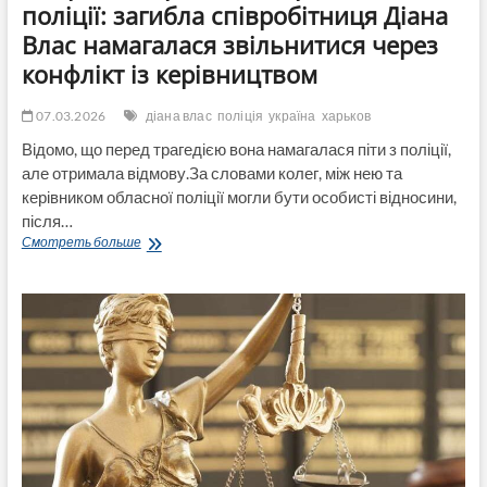
поліції: загибла співробітниця Діана
Влас намагалася звільнитися через
конфлікт із керівництвом
07.03.2026
діана влас
поліція
україна
харьков
Відомо, що перед трагедією вона намагалася піти з поліції,
але отримала відмову.За словами колег, між нею та
керівником обласної поліції могли бути особисті відносини,
після…
Подробиці
Смотреть больше
трагедії
в
харківській
поліції:
загибла
співробітниця
Діана
Влас
намагалася
звільнитися
через
конфлікт