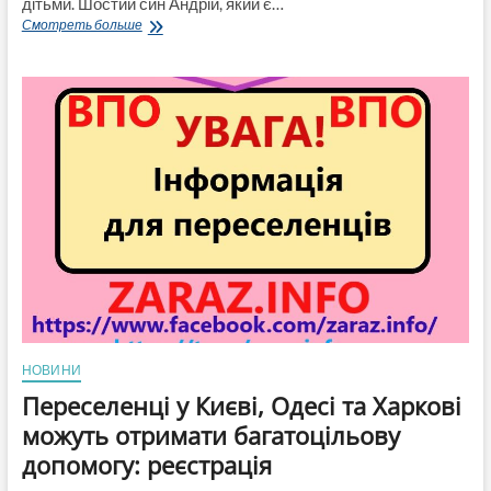
дітьми. Шостий син Андрій, який є…
«Хочеться
Смотреть больше
додому».
Як
живе
багатодітна
сім’я
біженців
з
Харківа
у
Швеції
(Відео)
НОВИНИ
Переселенці у Києві, Одесі та Харкові
можуть отримати багатоцільову
допомогу: реєстрація