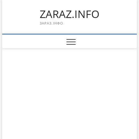
Перейти
ZARAZ.INFO
к
содержимому
ЗАРАЗ.ІНФО