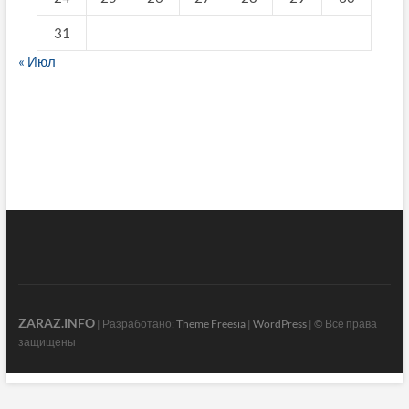
31
« Июл
fake breitling
ZARAZ.INFO
| Разработано:
Theme Freesia
|
WordPress
| © Все права
защищены