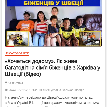
150
тисяч
грн
штрафу:
суд
Харкова
виніс
вирок
працівнику
ТЦК
за
побиття
UNCATEGORIZED
вчителя
«Хочеться додому». Як живе
багатодітна сім’я біженців з Харківа у
Швеції (Відео)
01.08.2024
Anna Beermann
біженці
сім'я
україна
харьков
швеція
Наталія Агу переїхала до Швеції одразу коли почалася
війна в Україні. В Швеції вона разом з чоловіком та п’ятьма