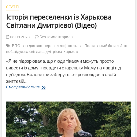
СТАТТІ
Історія переселенки із Харькова
Світлани Дмитрієвої (Відео)
08.08.2023
Без комментариев
ВПО
впо для впо
переселенці
полтава
Полтавський батальйон
небайдужих
світлана дмітрієва
харьков
«Я не підозрювала, що люди тікаючи можуть просто
вивести із дому і посадити стареньку Маму на лавці під
під’їздом. Волонетри заберуть…»,- розповідає в своїй
життєвій…
Історія
Смотреть больше
переселенки
із
Харькова
Світлани
Дмитрієвої
(Відео)