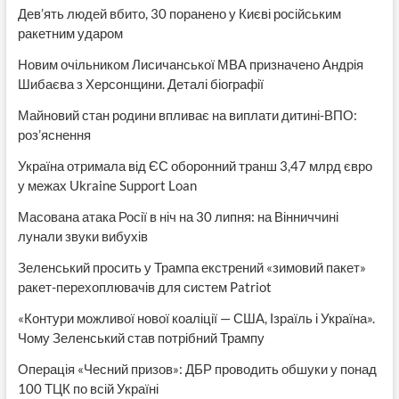
Дев’ять людей вбито, 30 поранено у Києві російським
ракетним ударом
Новим очільником Лисичанської МВА призначено Андрія
Шибаєва з Херсонщини. Деталі біографії
Майновий стан родини впливає на виплати дитині-ВПО:
роз’яснення
Україна отримала від ЄС оборонний транш 3,47 млрд євро
у межах Ukraine Support Loan
Масована атака Росії в ніч на 30 липня: на Вінниччині
лунали звуки вибухів
Зеленський просить у Трампа екстрений «зимовий пакет»
ракет-перехоплювачів для систем Patriot
«Контури можливої нової коаліції — США, Ізраїль і Україна».
Чому Зеленський став потрібний Трампу
Операція «Чесний призов»: ДБР проводить обшуки у понад
100 ТЦК по всій Україні