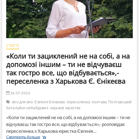
СТАТТІ
«Коли ти зациклений не на собі, а на
допомозі іншим – ти не відчуваєш
так гостро все, що відбувається»,-
переселенка з Харькова Є. Єнікеєва
26.07.2023
впо для впо
Євгенія Єнікеєва
переселенка
полтава
Полтавський
батальйон небайдужих
харьков
юристка
«Коли ти зациклений не на собі, а на допомозі іншим – ти не
відчуваєш так гостро все, що відбувається»,- розповідає
переселенка з Харькова юристка Євгенія…
«Коли
Смотреть больше