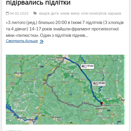
підірвались підлітки
04.02.2023
взырв
дети
изюм
мина
олег синегубов
харьков
«3 лютого (ред.) близько 20:00 в Ізюмі 7 підлітків (3 хлопців
та 4 дівчат) 14-17 років знайшли фрагмент протипіхотної
міни «пелюстка». Один з підлітків підняв…
Дітям
Смотреть больше
про
мінну
небезпеку
треба
нагадувати
кожного
дня!
В
Ізюмі
підірвались
підлітки