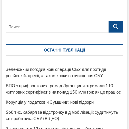
полностью
заполнилась
зараженными
COVID:
Поиск…
«медики
валятся
с
ног»
ОСТАННІ ПУБЛІКАЦІЇ
Зеленський погодив нові операції СБУ для протидії
російській агресії, а також кроки на очищення СБУ
ВПО з прифронтових громад Луганщини отримали 110
житлових сертифікатів на понад 150 млн грн: як це працює
Корупція у податковій Сумщини: нові підозри
$68 тис. хабаря за відстрочку від мобілізації: судитимуть
співробітника СБУ (ВІДЕО)
За переплату 12 млн грн на ліжках для військових