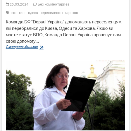
25.03.2024
Без комментариев
впо
киев
одеса
переселенцы
харьков
Команда БФ “Depaul Україна” допомагають переселенцям,
які перебралися до Києва, Одеси та Харкова. Якщо ви
маєте статус ВПО, Команда Depaul Україна пропонує вам
свою допомогу…
Переселенці
Смотреть больше
у
Києві,
Одесі
та
Харкові
можуть
отримати
багатоцільову
допомогу:
реєстрація