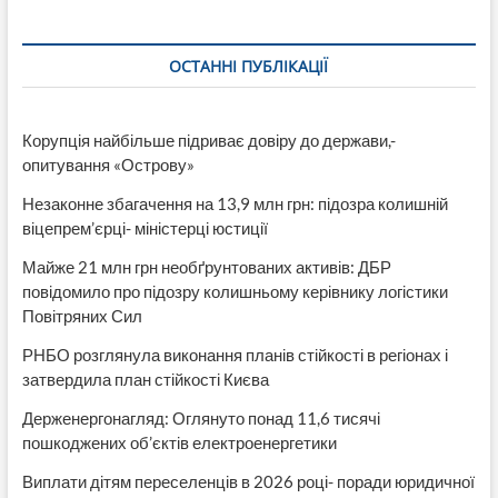
начальник
Попаснянської
МВА
ОСТАННІ ПУБЛІКАЦІЇ
Ханатов?
Корупція найбільше підриває довіру до держави,-
опитування «Острову»
Незаконне збагачення на 13,9 млн грн: підозра колишній
віцепрем’єрці- міністерці юстиції
Майже 21 млн грн необґрунтованих активів: ДБР
повідомило про підозру колишньому керівнику логістики
Повітряних Сил
РНБО розглянула виконання планів стійкості в регіонах і
затвердила план стійкості Києва
Держенергонагляд: Оглянуто понад 11,6 тисячі
пошкоджених об’єктів електроенергетики
Виплати дітям переселенців в 2026 році- поради юридичної