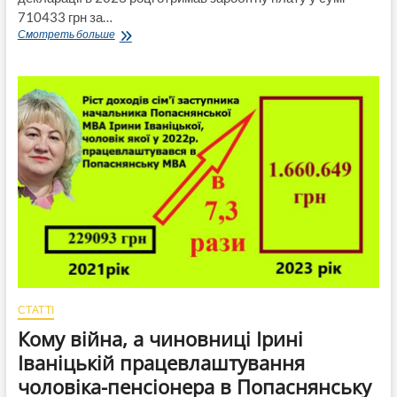
710433 грн за…
Доходи
Смотреть больше
відповідального
за
запобігання
та
виявлення
корупції
в
Попаснянській
МВА
Олега
Сідоренка
зросли
в
5
разів
з
2021
СТАТТІ
по
Кому війна, а чиновниці Ірині
2023р.
Іваніцькій працевлаштування
чоловіка-пенсіонера в Попаснянську