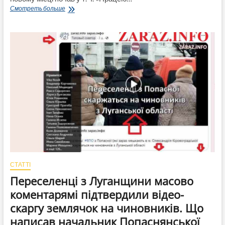
«Працюємо
Смотреть больше
над
збереженням
архіву
Мукачівщини»,
—
написав
Сергій
Гайдай.
А
переселенці
скаржаться,
що
архіви
з
Луганщини
не
вивезені!
СТАТТІ
Переселенці з Луганщини масово
коментарямі підтвердили відео-
скаргу землячок на чиновників. Що
написав начальник Попаснянської