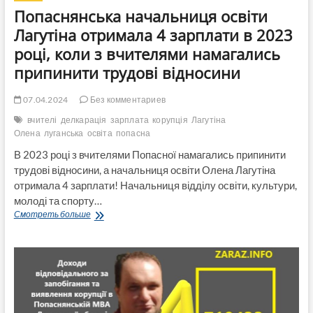
час
Попаснянська начальниця освіти
війни
Лагутіна отримала 4 зарплати в 2023
році, коли з вчителями намагались
припинити трудові відносини
07.04.2024
Без комментариев
вчителі
делкарація
зарплата
корупція
Лагутіна
Олена
луганська
освіта
попасна
В 2023 році з вчителями Попасної намагались припинити
трудові відносини, а начальниця освіти Олена Лагутіна
отримала 4 зарплати! Начальниця відділу освіти, культури,
молоді та спорту…
Попаснянська
Смотреть больше
начальниця
освіти
Лагутіна
отримала
4
зарплати
в