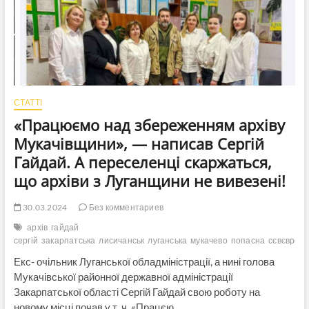
Попаснянську
МВА
і
збільшення
доходів
сім’ї
в
7
СТАТТІ
разів
«Працюємо над збереженням архіву
Мукачівщини», — написав Сергій
Гайдай. А переселенці скаржаться,
що архіви з Луганщини не вивезені!
30.03.2024
Без комментариев
архів
гайдай
сергій
закарпатська
лисичанськ
луганська
мукачево
попасна
сєвєврод
Екс- очільник Луганської обладміністрації, а нині голова
Мукачівської районної державної адміністрації
Закарпатської області Сергій Гайдай свою роботу на
новому місці почав у т. ч. «Працєю…