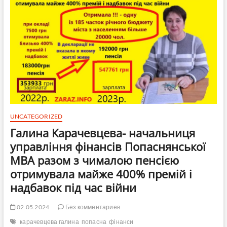
3,3
млн
грн
з
підприємницею,
до
якої
Попаснянська
МВА
відрядила
комісію
по
перевірці
UNCATEGORIZED
якості
Галина Карачевцева- начальниця
харчування
дітей
управління фінансів Попаснянської
МВА разом з чималою пенсією
отримувала майже 400% премій і
надбавок під час війни
02.05.2024
Без комментариев
карачевцева галина
попасна
фінанси