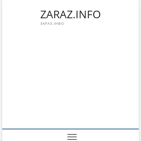
Перейти
ZARAZ.INFO
к
содержимому
ЗАРАЗ.ІНФО