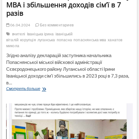
МВА і збільшення доходів сім’ї в 7
разів
06.04.2024
Без комментариев
вчителі
Іваніцька ірина
іваніцькій
віталій
корупція
луганська
попасна
попаснянська мва
ханатов
микола
Згідно аналізу декларацій заступника начальника
Попаснянської міської війскової адміністрації
Сєвєродонецького району Луганської області Ірини
Іваніцької доходи сім’ї збільшились в 2023 році в 7,3 раза,
в…
Кому
Смотреть больше
війна,
а
чиновниці
Ірині
Іваніцькій
працевлаштування
чоловіка-
пенсіонера
в