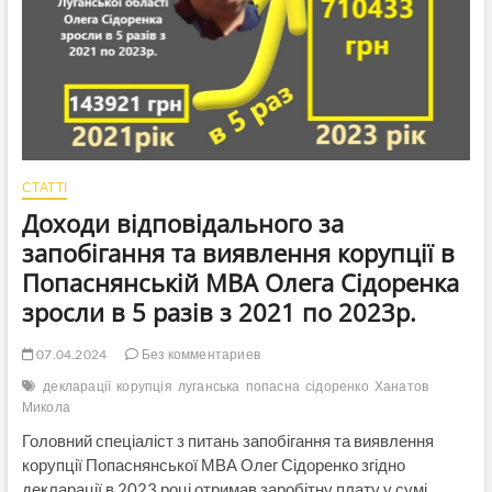
2023
році,
коли
з
вчителями
намагались
припинити
трудові
відносини
СТАТТІ
Доходи відповідального за
запобігання та виявлення корупції в
Попаснянській МВА Олега Сідоренка
зросли в 5 разів з 2021 по 2023р.
07.04.2024
Без комментариев
декларації
корупція
луганська
попасна
сідоренко
Ханатов
Микола
Головний спеціаліст з питань запобігання та виявлення
корупції Попаснянської МВА Олег Сідоренко згідно
декларації в 2023 році отримав заробітну плату у сумі