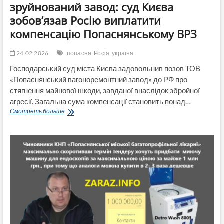
зруйнований завод: суд Києва
зобов’язав Росію виплатити
компенсацію Попаснянському ВРЗ
24.02.2026
попасна
Росія
україна
Господарський суд міста Києва задовольнив позов ТОВ
«Попаснянський вагоноремонтний завод» до РФ про
стягнення майнової шкоди, завданої внаслідок збройної
агресії. Загальна сума компенсації становить понад…
Майже
Смотреть больше
20
мільйонів
доларів
за
зруйнований
завод:
суд
Києва
зобов’язав
Росію
виплатити
компенсацію