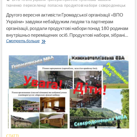
ткаченко
переселенці
попасна
продуктові набори
сєвєродонецьк
Другого вересня активісти Громадської організації «ВПО
України» завдяки небайдужим людям та партнерам
організації, роздали продуктові набори понад 180 родинам
внутрішньо переміщених осіб. Продуктові набори, зібрані…
Понад
Смотреть больше
180
родин
переселенців
отримали
продуктові
набори
від
ГО
«ВПО
Україна»
(Відео)
СТАТТІ