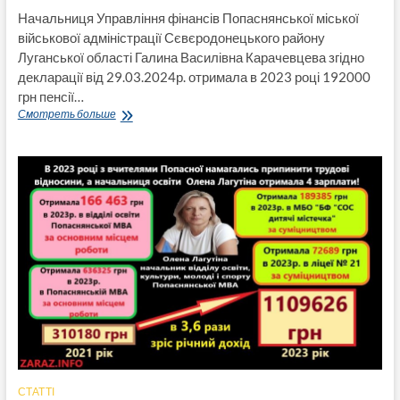
Начальниця Управління фінансів Попаснянської міської
військової адміністрації Сєвєродонецького району
Луганської області Галина Василівна Карачевцева згідно
декларації від 29.03.2024р. отримала в 2023 році 192000
грн пенсії…
Галина
Смотреть больше
Карачевцева-
начальниця
управління
фінансів
Попаснянської
МВА
разом
з
чималою
пенсією
отримувала
майже
400%
премій
і
надбавок
під
СТАТТІ