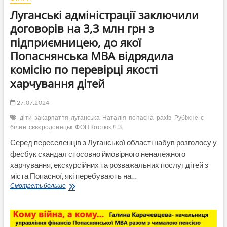
Луганські адміністрації заключили
договорів на 3,3 млн грн з
підприємницею, до якої
Попаснянська МВА відрядила
комісію по перевірці якості
харчування дітей
27.07.2024
діти
закарпаття
луганська
Наталія
попасна
рахів
Рубіжне
с
білин
сєвєродонецьк
ФОП Костюк Л.З.
Серед переселенців з Луганської області набув розголосу у
фесбук скандал стосовно ймовірного неналежного
харчування, екскурсійних та розважальних послуг дітей з
міста Попасної, які перебувають на…
Луганські
Смотреть больше
адміністрації
заключили
договорів
на