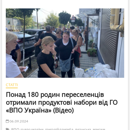
Попаснянської
міськлікарні
прокураторую
висунуте
обвинувачення
за
придбання
медобладнання
за
завищеними
цінами
СТАТТІ
Понад 180 родин переселенців
отримали продуктові набори від ГО
«ВПО Україна» (Відео)
06.09.2024
ВПО
го впо україни
григорій пригеба
луганська
максим