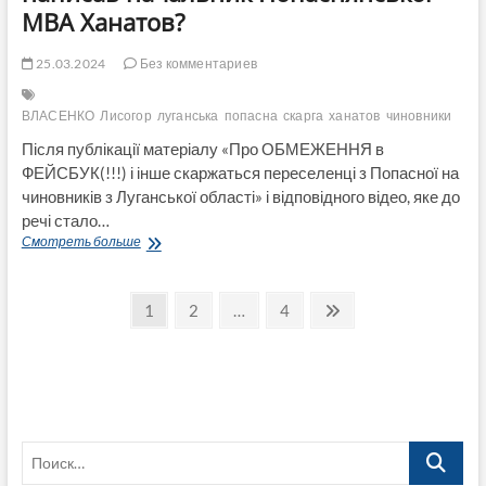
МВА Ханатов?
25.03.2024
Без комментариев
ВЛАСЕНКО
Лисогор
луганська
попасна
скарга
ханатов
чиновники
Після публікації матеріалу «Про ОБМЕЖЕННЯ в
ФЕЙСБУК(!!!) і інше скаржаться переселенці з Попасної на
чиновників з Луганської області» і відповідного відео, яке до
речі стало…
Переселенці
Смотреть больше
з
Луганщини
Пагинация
масово
Страница
Страница
Страница
След.
1
2
…
4
коментарямі
страница
записей
підтвердили
відео-
скаргу
землячок
на
чиновників.
Поиск…
Що
написав