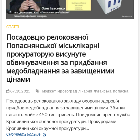
Попаснянському
ВРЗ
СТАТТІ
Посадовцю релокованої
Попаснянської міськлікарні
прокураторую висунуте
обвинувачення за придбання
медобладнання за завищеними
цінами
07.10.2025
бюджет
кіровоград
лікарня
луганська
попасна
Посадовець релокованого закладу охорони здоров’я
придбав медобладнання за завищеними цінами. Збитки
сягають майже 450 тис. гривень. Повідомляє прес-служба
Кропивницької обласної прокуратури. Прокурорами
Кропивницької окружної прокуратури…
Посадовцю
Смотреть больше
релокованої