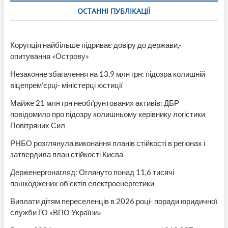
общественности
ОСТАННІ ПУБЛІКАЦІЇ
на
информацию?
Корупція найбільше підриває довіру до держави,-
опитування «Острову»
Незаконне збагачення на 13,9 млн грн: підозра колишній
віцепрем’єрці- міністерці юстиції
Майже 21 млн грн необґрунтованих активів: ДБР
повідомило про підозру колишньому керівнику логістики
Повітряних Сил
РНБО розглянула виконання планів стійкості в регіонах і
затвердила план стійкості Києва
Держенергонагляд: Оглянуто понад 11,6 тисячі
пошкоджених об’єктів електроенергетики
Виплати дітям переселенців в 2026 році- поради юридичної
служби ГО «ВПО України»