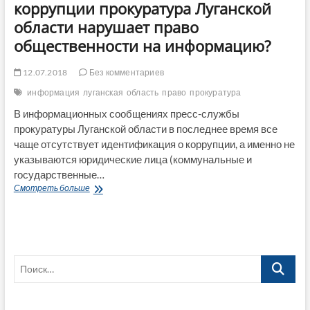
коррупции прокуратура Луганской
области нарушает право
общественности на информацию?
12.07.2018
Без комментариев
информация
луганская
область
право
прокуратура
В информационных сообщениях пресс-службы
прокуратуры Луганской области в последнее время все
чаще отсутствует идентификация о коррупции, а именно не
указываются юридические лица (коммунальные и
государственные…
В
Смотреть больше
«урезанных»
сообщениях
о
коррупции
прокуратура
Поиск…
Луганской
области
нарушает
право