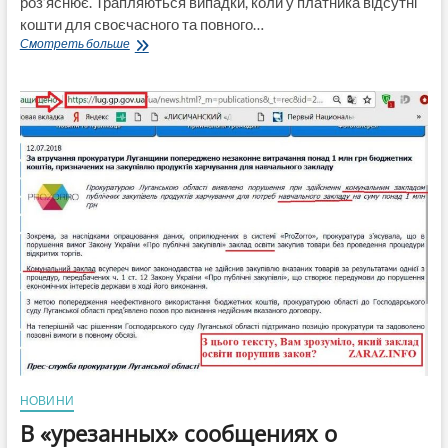
роз’яснює. Трапляються випадки, коли у платника відсутні
кошти для своєчасного та повного…
Право
Смотреть больше
платників
податків
на
розстрочення
податкового
боргу
НОВИНИ
В «урезанных» сообщениях о