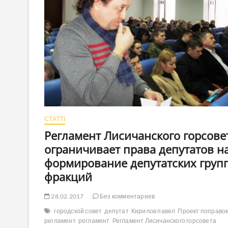
СТАТТІ
Регламент Лисичанского горсове
ограничивает права депутатов н
формирование депутатских груп
фракций
28.02.2017
Без комментариев
городской совет
депутат
Кирилов павел
Проект поправок
регламент
регламент
Регламент Лисичанского горсовета