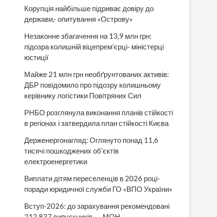
Корупція найбільше підриває довіру до
держави,- опитування «Острову»
Незаконне збагачення на 13,9 млн грн:
підозра колишній віцепрем’єрці- міністерці
юстиції
Майже 21 млн грн необґрунтованих активів:
ДБР повідомило про підозру колишньому
керівнику логістики Повітряних Сил
РНБО розглянула виконання планів стійкості
в регіонах і затвердила план стійкості Києва
Держенергонагляд: Оглянуто понад 11,6
тисячі пошкоджених об’єктів
електроенергетики
Виплати дітям переселенців в 2026 році-
поради юридичної служби ГО «ВПО України»
Вступ-2026: до зарахування рекомендовані
212 837 випускників, — МОН