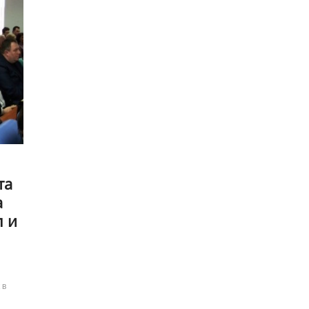
та
а
п и
 в