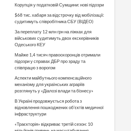
Корупція у податковій Сумщини: нові підозри
$68 тис. хабаря за відстрочку від мобілізації:
судитимуть співробітника СБУ (ВІДЕО)
За переплату 12 млн грн на ліжках для
військових судитимуть двох екскерівників
Одеського КЕУ
Майже 1,4 тисяч правоохоронців отримали
підозри у справах ДБР про зраду та
співпрацю з ворогом
Аспекти майбутнього компенсаційного
механізму для українських аграріїв
розглянуть у «Діалозі влади та бізнесу»
В Україні продовжується робота з
відновлення пошкоджених об’єктів медичної
інфраструктури
«Траєкторія» відкриває третій сезон: 10
мільйонів гривень на масштабування