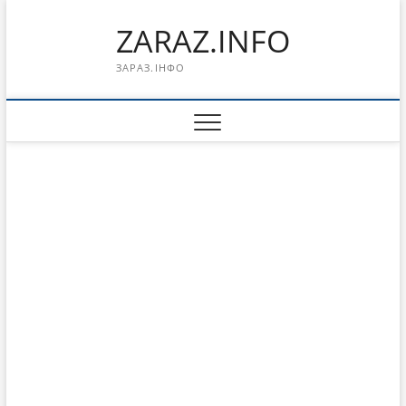
Перейти
ZARAZ.INFO
к
содержимому
ЗАРАЗ.ІНФО