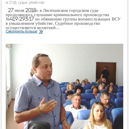
м
СУД
судья
убийство
27 июля 2018г. в Лисичанском городском суде
продолжилось слушание криминального производства
№419/293/17 по обвинению группы военнослужащих ВСУ
в умышленном убийстве. Судебное производство
осуществляется коллегией…
Как
Смотреть больше
слушалось
дело
по
обвинению
военнослужащих
в
умышленном
убийстве
в
Лисичанском
горсуде
27
июля?
(Видео)