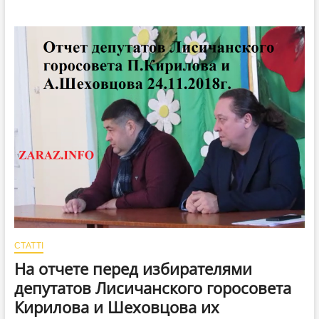
фракция
в
Лисичанском
горсовете
не
нужна?!
СТАТТІ
На отчете перед избирателями
депутатов Лисичанского горосовета
Кирилова и Шеховцова их