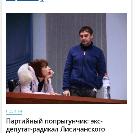
промониторил
церкви
Лисичанска.
Аффилированный
Куринной
сайт
начал
пиарить
Михайлова-
Машуту-
Кирилова?
НОВИНИ
Партийный попрыгунчик: экс-
депутат-радикал Лисичанского