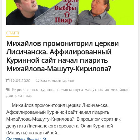
СТАТТІ
Михайлов промониторил церкви
Лисичанска. Аффилированный
Куринной сайт начал пиарить
Михайлова-Машуту-Кирилова?
19.04.2020
Без комментариев
Кирилов павел
куринная юлия машута
машута юлия
михайлов
дмитрий
пиар
Михайлов промониторил церкви Лисичанска.
Аффилированный Куринной сайт начал пиарить
Михайлова-Машуту-Кирилова? В прошлом соратник
депутата Лисичанского горсовета Юлии Куринной
(Машуты) по партийной…
Михайлов
Смотреть больше