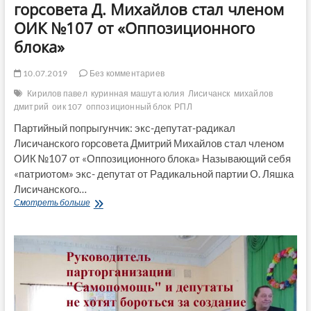
горсовета Д. Михайлов стал членом
ОИК №107 от «Оппозиционного
блока»
10.07.2019
Без комментариев
Кирилов павел
куринная машута юлия
Лисичанск
михайлов
дмитрий
оик 107
оппозиционный блок
РПЛ
Партийный попрыгунчик: экс-депутат-радикал
Лисичанского горсовета Дмитрий Михайлов стал членом
ОИК №107 от «Оппозиционного блока» Называющий себя
«патриотом» экс- депутат от Радикальной партии О. Ляшка
Лисичанского…
Партийный
Смотреть больше
попрыгунчик:
экс-
депутат-
радикал
Лисичанского
горсовета
Д.
Михайлов