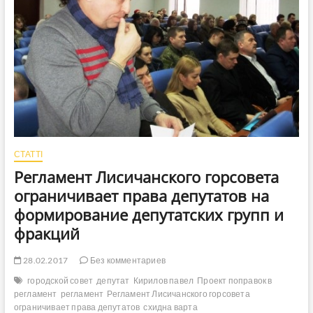
СТАТТІ
Регламент Лисичанского горсовета
ограничивает права депутатов на
формирование депутатских групп и
фракций
28.02.2017
Без комментариев
городской совет
депутат
Кирилов павел
Проект поправок в
регламент
регламент
Регламент Лисичанского горсовета
ограничивает права депутатов
схидна варта