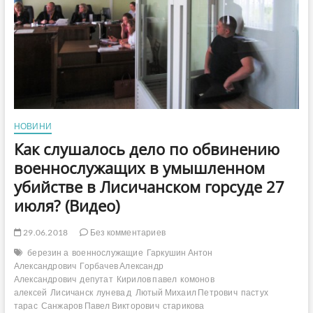
НОВИНИ
Как слушалось дело по обвинению
военнослужащих в умышленном
убийстве в Лисичанском горсуде 27
июля? (Видео)
29.06.2018
Без комментариев
березин а
военнослужащие
Гаркушин Антон
Александрович
Горбачев Александр
Александрович
депутат
Кирилов павел
комонов
алексей
Лисичанск
лунева д
Лютый Михаил Петрович
пастух
тарас
Санжаров Павел Викторович
старикова