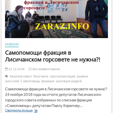
стал
членом
ОИК
№107
от
«Оппозиционного
блока»
НОВИНИ
Самопомощи фракция в
Лисичанском горсовете не нужна?!
22.12.2018
Без комментариев
Кирилов павел
Лисичанск
парторганизация
рыжков
анатолий
Самопомощь
фракция
шеховцов андрей
Самопомощи фракция в Лисичанском горсовете не нужна!?
24 ноября 2018 года на отчете депутатов Лисичанского
городского совета избранных по спискам фракции
«Самопомощь» депутатам Павлу Кирилову…
Самопомощи
Смотреть больше