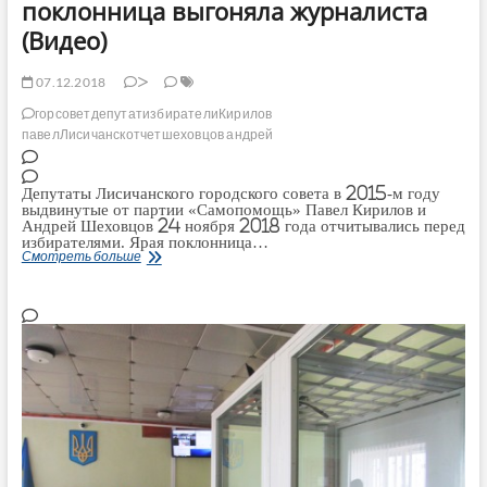
поклонница выгоняла журналиста
(Видео)
07.12.2018
>
горсовет
депутат
избиратели
Кирилов
павел
Лисичанск
отчет
шеховцов андрей
Депутаты Лисичанского городского совета в 2015-м году
выдвинутые от партии «Самопомощь» Павел Кирилов и
Андрей Шеховцов 24 ноября 2018 года отчитывались перед
избирателями. Ярая поклонница…
На
Смотреть больше
отчете
перед
избирателями
депутатов
Лисичанского
горосовета
Кирилова
и
Шеховцова
их
поклонница
выгоняла
журналиста
(Видео)