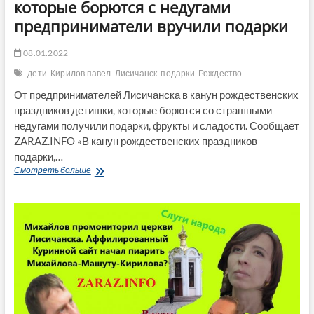
которые борются с недугами
предприниматели вручили подарки
08.01.2022
дети
Кирилов павел
Лисичанск
подарки
Рождество
От предпринимателей Лисичанска в канун рождественских
праздников детишки, которые борются со страшными
недугами получили подарки, фрукты и сладости. Сообщает
ZARAZ.INFO «В канун рождественских праздников
подарки,…
На
Смотреть больше
Рождество
детям
Лисичанска,
которые
борются
с
недугами
предприниматели
вручили
подарки