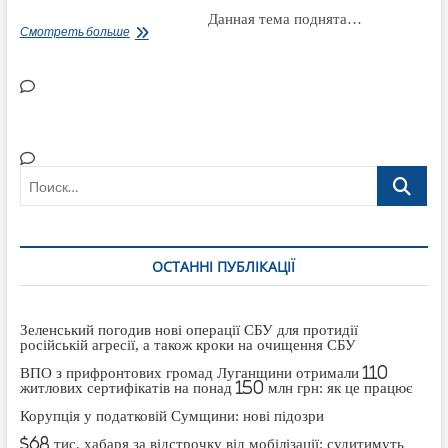
Данная тема поднята…
Регламент
Смотреть больше
Лисичанского
горсовета
ограничивает
права
депутатов
на
формирование
депутатских
групп
и
фракций
Поиск…
ОСТАННІ ПУБЛІКАЦІЇ
Зеленський погодив нові операції СБУ для протидії
російській агресії, а також кроки на очищення СБУ
ВПО з прифронтових громад Луганщини отримали 110
житлових сертифікатів на понад 150 млн грн: як це працює
Корупція у податковій Сумщини: нові підозри
$68 тис. хабаря за відстрочку від мобілізації: судитимуть