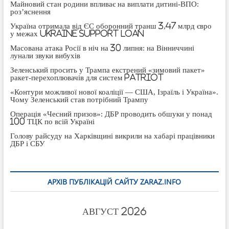
Майновий стан родини впливає на виплати дитині-ВПО:
роз’яснення
Україна отримала від ЄС оборонний транш 3,47 млрд євро
у межах Ukraine Support Loan
Масована атака Росії в ніч на 30 липня: на Вінниччині
лунали звуки вибухів
Зеленський просить у Трампа екстрений «зимовий пакет»
ракет-перехоплювачів для систем Patriot
«Контури можливої нової коаліції — США, Ізраїль і Україна».
Чому Зеленський став потрібний Трампу
Операція «Чесний призов»: ДБР проводить обшуки у понад
100 ТЦК по всій Україні
Голову райсуду на Харківщині викрили на хабарі працівники
ДБР і СБУ
АРХІВ ПУБЛІКАЦІЙ САЙТУ ZARAZ.INFO
АВГУСТ 2026