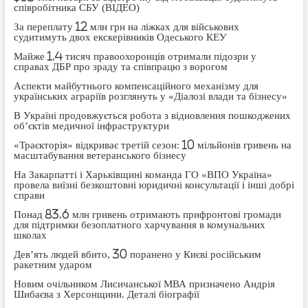
співробітника СБУ (ВІДЕО)
За переплату 12 млн грн на ліжках для військових
судитимуть двох екскерівників Одеського КЕУ
Майже 1,4 тисяч правоохоронців отримали підозри у
справах ДБР про зраду та співпрацю з ворогом
Аспекти майбутнього компенсаційного механізму для
українських аграріїв розглянуть у «Діалозі влади та бізнесу»
В Україні продовжується робота з відновлення пошкоджених
об’єктів медичної інфраструктури
«Траєкторія» відкриває третій сезон: 10 мільйонів гривень на
масштабування ветеранського бізнесу
На Закарпатті і Харьківщині команда ГО «ВПО Україна»
провела виїзні безкоштовні юридичні консультації і інші добрі
справи
Понад 83,6 млн гривень отримають прифронтові громади
для підтримки безоплатного харчування в комунальних
школах
Дев’ять людей вбито, 30 поранено у Києві російським
ракетним ударом
Новим очільником Лисичанської МВА призначено Андрія
Шибаєва з Херсонщини. Деталі біографії