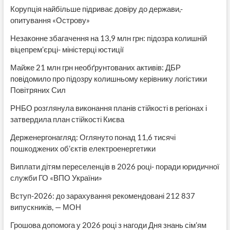
313
Корупція найбільше підриває довіру до держави,-
опитування «Острову»
Незаконне збагачення на 13,9 млн грн: підозра колишній
віцепрем’єрці- міністерці юстиції
Майже 21 млн грн необґрунтованих активів: ДБР
повідомило про підозру колишньому керівнику логістики
Повітряних Сил
РНБО розглянула виконання планів стійкості в регіонах і
затвердила план стійкості Києва
Держенергонагляд: Оглянуто понад 11,6 тисячі
пошкоджених об’єктів електроенергетики
Виплати дітям переселенців в 2026 році- поради юридичної
служби ГО «ВПО України»
Вступ-2026: до зарахування рекомендовані 212 837
випускників, — МОН
Грошова допомога у 2026 році з нагоди Дня знань сім’ям