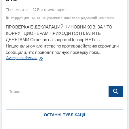
15.08.2017
Без комментариев
коррупция
НАПК
нацполиция
николаев
радецкий
чиновник
ПРОВЕРКА Е-ДЕКЛАРАЦИЙ ЧИНОВНИКОВ: ЗА ЧТО
КОРРУПЦИОНЕРАМ ПРИХОДИТСЯ ПЛАТИТЬ
ДЕНЬГАМИ Отвечая на запрос «Цензор.НЕТ», в
Национальном агентстве по противодействию коррупции
сообщили, что проводят полную проверку пока…
Внести
Смотреть больше
свой
вклад
в
борьбу
с
Поиск…
коррупцией
может
каждый!
НАПК
из
ОСТАННІ ПУБЛІКАЦІЇ
миллионов
деклараций
проверила