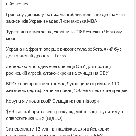
військових
Грошову допомогу батькам загиблих воїнів до Дня пам’яті
захисників України надає Лисичанська МВА
Туреччина вимагає від України та РФ безпеки в Чорному
морі
Україна на фронті вперше використала робота, який був
доставлений дроном — Forbs
Зеленський погодив нові операції СБУ для протидії
російській агресії, а також кроки на очищення СБУ
ВПО з прифронтових громад Луганщини отримали 110
житлових сертифікатів на понад 150 млн грн: як це працює
Корупція у податковій Сумщини: нові підозри
$68 тис. хабаря за відстрочку від мобілізації: судитимуть
співробітника СБУ (ВІДЕО)
За переплату 12 млн грн на ліжках для військових
судитимуть двох екскерівників Одеського КЕУ