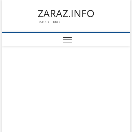
Перейти
ZARAZ.INFO
к
содержимому
ЗАРАЗ.ІНФО