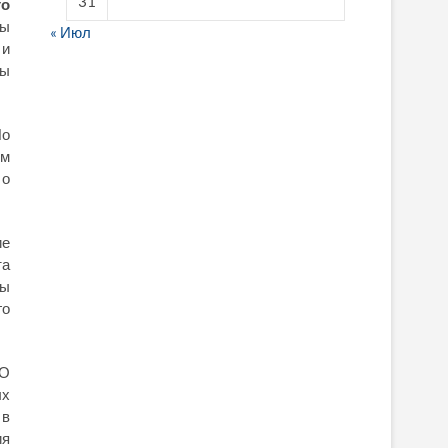
31
го
лы
« Июл
 и
ты
fake breitling
По
ым
 о
ие
та
вы
го
«О
ых
 в
ия