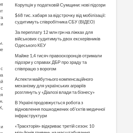
ет
Корупція у податковій Сумщини: нові підозри
ют
$68 тис. хабаря за відстрочку від мобілізації:
та
судитимуть співробітника СБУ (ВІДЕО)
 и
За переплату 12 млн грн на ліжках для
військових судитимуть двох екскерівників
ы.
Одеського КЕУ
не
Майже 1,4 тисяч правоохоронців отримали
підозри у справах ДБР про зраду та
 с
співпрацю з ворогом
на
Аспекти майбутнього компенсаційного
ый
механізму для українських аграріїв
 с
розглянуть у «Діалозі влади та бізнесу»
ля
н.
В Україні продовжується робота з
К,
відновлення пошкоджених об’єктів медичної
інфраструктури
«Траєкторія» відкриває третій сезон: 10
 и
мільйонів гривень на масштабування