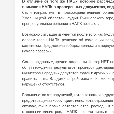
В отличие от того же НАБУ, которое расслед
внимания НАПК в проверенных документах, вид
были направлены в правоохранительные орган
Хмельницкой областей, судьи Ржищевского горо
процессуальные решения в НАПК не знают.
Возможно ситуация изменится после того, как буду
словам главы НАПК, решение об изменении пор
комитетом. Предложения общественности в первую 
начале проверки.
Согласно данным, предоставленным Цензор.НЕТ, по
об утверждении результатов проверок декларац
министров, народных депутатов, судей и других чин
правительства Владимира Гройсмана и экс-министр
нарушения отсутствуют.
Большинство же нарушений, которые нашли в други
предотвращении коррупции»: неполнота отражения
активах, финансовые обязательства, расходы и с
отношении министров, в НАПК привели лишь в пр