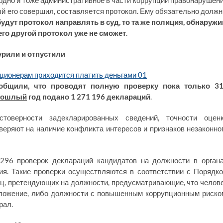
а одно и тоже административное в части коррупции правонарушен
рый его совершил, составляется протокол. Ему обязательно долж
удут протокол направлять в суд, то та же полиция, обнаружи
его другой протокол уже не сможет
.
рили и отпустили
ообщили, что проводят полную проверку пока только 3
рошлый
год подано 1 271 196 деклараций
.
товерности задекларированных сведений, точности оцен
веряют на наличие конфликта интересов и признаков незаконно
6296 проверок деклараций кандидатов на должности в орган
ия. Такие проверки осуществляются в соответствии с Порядк
ц, претендующих на должности, предусматривающие, что челов
оложение, либо должности с повышенным коррупционным риско
рал.