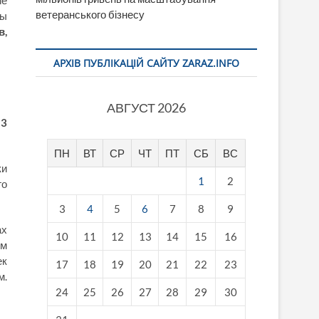
ие
ветеранського бізнесу
ны
в,
АРХІВ ПУБЛІКАЦІЙ САЙТУ ZARAZ.INFO
АВГУСТ 2026
13
ПН
ВТ
СР
ЧТ
ПТ
СБ
ВС
ки
1
2
го
3
4
5
6
7
8
9
ах
10
11
12
13
14
15
16
ом
ек
17
18
19
20
21
22
23
м.
24
25
26
27
28
29
30