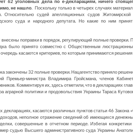
ует 62 уголовных дела по е-декларациям, ничего стояще
имо, не нашло
. Поскольку только в четырех случаях материа
ы. Относительно судей апелляционных судов Житомирской
дского суда и народного депутата. Но какие по ним приня
т внесены поправки в порядок, регулирующий полные проверки. 
ядка было принято совместно с Общественным люстрационн
очередь касаются критериев, по которым принимаются решения
ка закончены 32 полные проверки. Нацагентство приняло решен
ий Премьер-министра Владимира Гройсмана, членов Кабине
овников. Комментируя их, здесь отметили, что в декларациях гла
а аграрной политики и продовольствия Украины Тараса Кутово
х декларациях, касаются различных пунктов статьи 46 Закона 
 доходов, неполное отражение сведений об имеющихся денежн
делки, совершенные в отчетном периоде. Избегая конкретики
имер судью Высшего административного суда Украины Анатол