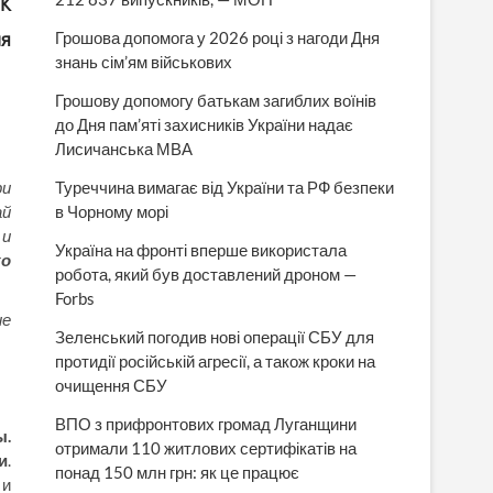
ПК
ия
Грошова допомога у 2026 році з нагоди Дня
знань сім’ям військових
Грошову допомогу батькам загиблих воїнів
до Дня пам’яті захисників України надає
Лисичанська МВА
ри
Туреччина вимагає від України та РФ безпеки
ай
в Чорному морі
 и
Україна на фронті вперше використала
ко
робота, який був доставлений дроном —
Forbs
ие
Зеленський погодив нові операції СБУ для
протидії російській агресії, а також кроки на
очищення СБУ
ВПО з прифронтових громад Луганщини
ы.
отримали 110 житлових сертифікатів на
и
.
понад 150 млн грн: як це працює
 и