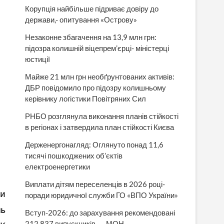
Корупція найбільше підриває довіру до
держави,- опитування «Острову»
Незаконне збагачення на 13,9 млн грн:
підозра колишній віцепрем’єрці- міністерці
юстиції
Майже 21 млн грн необґрунтованих активів:
ДБР повідомило про підозру колишньому
керівнику логістики Повітряних Сил
РНБО розглянула виконання планів стійкості
в регіонах і затвердила план стійкості Києва
Держенергонагляд: Оглянуто понад 11,6
тисячі пошкоджених об’єктів
електроенергетики
Виплати дітям переселенців в 2026 році-
ии
поради юридичної служби ГО «ВПО України»
шь
Вступ-2026: до зарахування рекомендовані
212 837 випускників, — МОН