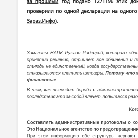
за прошлый
год подано 1271196 этих док
проверили по одной декларации на одного
Зараз.Инфо
).
Замглавы НАПК Руслан Радецкий, которого обв
принятии решения, отрицает все обвинения и п
отнюдь не единственный, когда государственн
отказываются платить штрафы.
Потому что х
финансовые
.
В том, как выглядит борьба с административной
последствия это за собой влечет, попытался раз
Ког
Составлять административные протоколы о кор
Это Национальное агентство по предотвращени
При этом информацию обе структуры черпают н