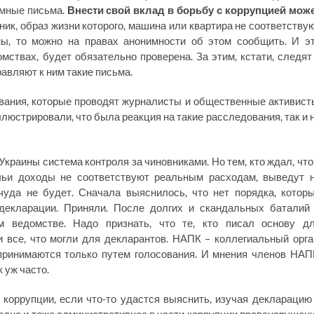
имные письма.
Внести свой вклад в борьбу с коррупцией мож
вник, образ жизни которого, машина или квартира не соответству
ы, то можно на правах анонимности об этом сообщить. И э
ствах, будет обязательно проверена. За этим, кстати, следят
авляют к ним такие письма.
ования, которые проводят журналисты и общественные активист
люстрировали, что была реакция на такие расследования, так и 
краины система контроля за чиновниками. Но тем, кто ждал, что
 чьи доходы не соответствуют реальным расходам, выведут 
чуда не будет. Сначала выяснилось, что нет порядка, котор
 декларации. Приняли. После долгих и скандальных баталий
 ведомстве. Надо признать, что те, кто писал основу д
 все, что могли для декларантов. НАПК – коллегиальный орга
принимаются только путем голосования. И мнения членов НАП
 уж часто.
о коррупции, если что-то удастся выяснить, изучая декларацию