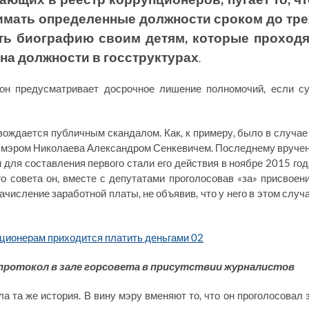
нимать определенные должности сроком до тре
тить биографию своим детям, которые проходя
на должности в госструктурах
.
кон предусматривает досрочное лишение полномочий, если с
ождается публичным скандалом. Как, к примеру, было в случае
 мэром Николаева Александром Сенкевичем. Последнему вруче
 для составления первого стали его действия в ноябре 2015 год
го совета он, вместе с депутатами проголосовав «за» присвоен
числение заработной платы, не объявив, что у него в этом случ
протокол в зале горсовета в присутствии журналистов
а та же история. В вину мэру вменяют то, что он проголосовал 