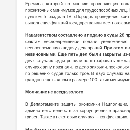
Еремина, который по мнению проверяющих под
прожиточных минимумов для трудоспособных лиц. Н
пунктом 5 раздела IV «Порядок проведения конт
выполнение функций государства или местного сам
Нацагентством составлено и подано в суды 28 
фактам несвоевременной подачи уведомления
несвоевременную подачу деклараций.
При этом в 
невиновными. Еще пять дел были закрыты из-з
двух случаях суды решили не штрафовать деклара
случаях вину признали, но дело закрыли, посколь
по решению судов только трое. В двух случаях н
граждан, еще в одном в размере 100 таких минимумо
Молчание не всегда золото
В Департаменте защиты экономики Нацполиции, 
админответственность за коррупционные право
гривен. Также в некоторых случаях — конфискацию.
Но больше всего декларантов, попад