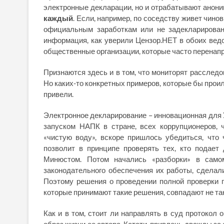
электронные декларации, но и отрабатывают анон
каждый
. Если, например, по соседству живет чино
официальным заработкам или не задекларирован
информация, как уверили Цензор.НЕТ в обоих ведом
общественные организации, которые часто перенапр
Признаются здесь и в том, что мониторят расслед
Но каких-то конкретных примеров, которые бы проил
привели.
Электронное декларирование – инновационная для У
запуском НАПК в стране, всех коррупционеров,
«чистую воду», вскоре пришлось убедиться, что 
позволит в принципе проверять тех, кто подает
Минюстом. Потом начались «разборки» в самом
законодательного обеспечения их работы, сделали
Поэтому решения о проведении полной проверки 
которые принимают такие решения, совпадают не так
Как и в том, стоит ли направлять в суд протокол 