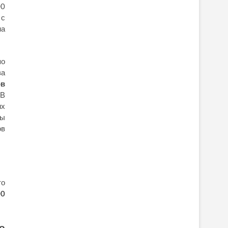
00
 с
на
по
за
ов
 В
их
ны
ов
то
00
о