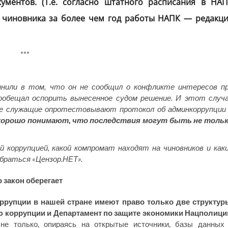
ументов. (Т.е. согласно штатного расписания в НА
 чиновника за более чем год работы НАПК — редакц
***
инили в том, что он не сообщил о конфликте интересов п
ообещал оспорить вынесенное судом решение. И этот случ
ые служащие опротестовывают протокол об админкоррупции
орошо понимают, что последствия могут быть не толь
 коррупцией, какой компромат находят на чиновников и как
обраться «Цензор.НЕТ».
о закон оберегает
рупции в нашей стране имеют право только две структур
ю коррупции и Департамент по защите экономики Нацполици
е только, опираясь на открытые источники, базы данных