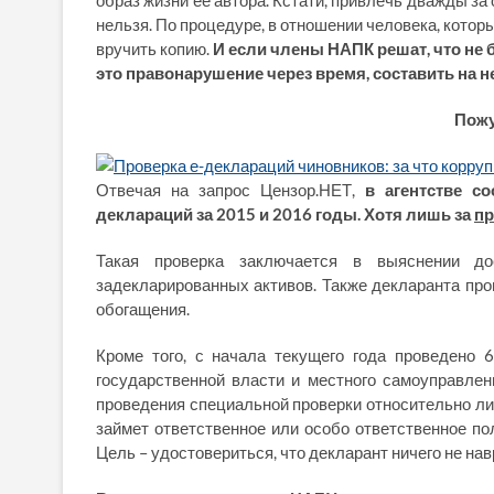
образ жизни ее автора. Кстати, привлечь дважды з
нельзя. По процедуре, в отношении человека, кото
вручить копию.
И если члены НАПК решат, что не б
это правонарушение через время, составить на н
Пожу
Отвечая на запрос Цензор.НЕТ,
в агентстве с
деклараций за 2015 и 2016 годы. Хотя лишь за
п
Такая проверка заключается в выяснении дос
задекларированных активов. Также декларанта про
обогащения.
Кроме того, с начала текущего года проведено 
государственной власти и местного самоуправлен
проведения специальной проверки относительно ли
займет ответственное или особо ответственное п
Цель – удостовериться, что декларант ничего не нав