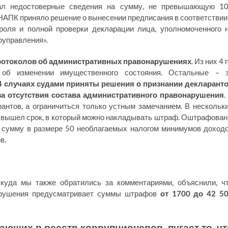
ал недостоверные сведения на сумму, не превышающую 1
АПК приняло решение о вынесении предписания в соответствии
роля и полной проверки декларации лица, уполномоченного 
оуправления».
протоколов об административных правонарушениях
. Из них 4 
 об изменении имущественного состояния. Остальные – 
4 случаях судами приняты решения о признании декларант
а отсутствия состава административного правонарушения
.
нтов, а ограничиться только устным замечанием. В нескольк
ку вышел срок, в который можно накладывать штраф. Оштрафова
а сумму в размере 50 необлагаемых налогом минимумов доход
в.
куда мы также обратились за комментариями, объяснили, ч
нарушения предусматривает суммы штрафов
от 1700 до 42 5
ающих в реестр коррупционеров, пугает то, чт