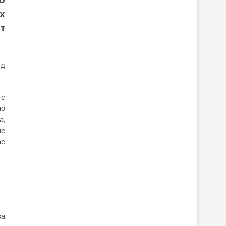
х
т
уд
 с
но
а,
ие
ае
за