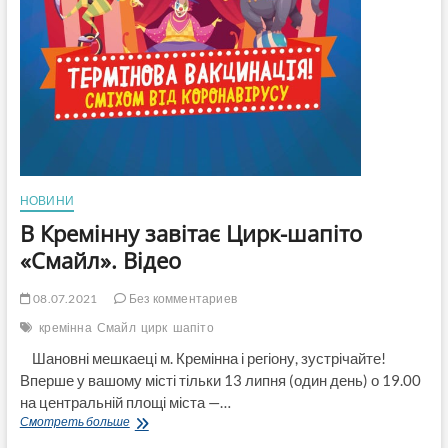
НОВИНИ
В Кремінну завітає Цирк-шапіто
«Смайл». Відео
08.07.2021
Без комментариев
кремінна
Смайл
цирк
шапіто
Шановні мешкаеці м. Кремінна і регіону, зустрічайте!
Вперше у вашому місті тільки 13 липня (один день) о 19.00
на центральній площі міста —…
В
Смотреть больше
Кремінну