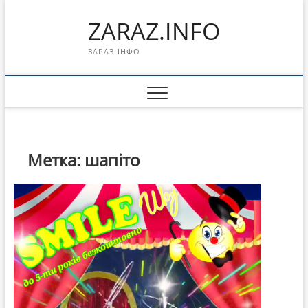
Перейти
ZARAZ.INFO
к
содержимому
ЗАРАЗ.ІНФО
Метка:
шапіто