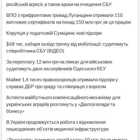
російській агресії, а також кроки на очищення СБУ
ВПО з прифронтових громад Луганщини отримали 110
житлових сертифікатів на понад 150 млн грн: як це працює
Корупція у податковій Сумщини: нові підозри
$68 тис. хабаря за відстрочку від мобілізації: судитимуть
співробітника СБУ (ВІДЕО)
За переплату 12 млн грн на ліжках для військових
судитимуть двох екскерівників Одеського КЕУ
Майже 1,4 тисяч правоохоронців отримали підозри у
справах ДБР про зраду та співпрацю з ворогом
Аспекти майбутнього компенсаційного механізму для
українських аграріїв розглянуть у «Діалозі влади та
бізнесу»
В Україні продовжується робота з відновлення
пошкоджених об’єктів медичної інфраструктури
«Траєкторія» відкриває третій сезон: 10 мільйонів гривень