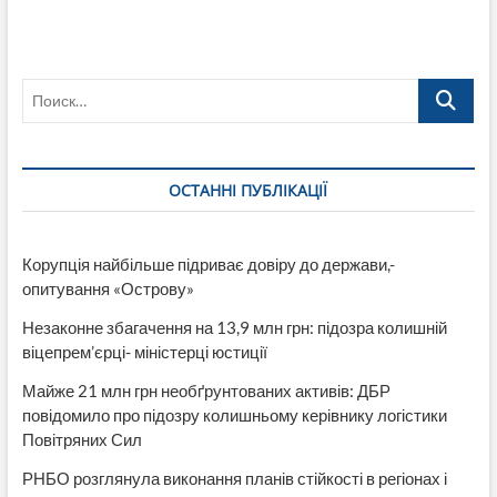
завітає
Цирк-
шапіто
«Смайл».
Поиск…
Відео
ОСТАННІ ПУБЛІКАЦІЇ
Корупція найбільше підриває довіру до держави,-
опитування «Острову»
Незаконне збагачення на 13,9 млн грн: підозра колишній
віцепрем’єрці- міністерці юстиції
Майже 21 млн грн необґрунтованих активів: ДБР
повідомило про підозру колишньому керівнику логістики
Повітряних Сил
РНБО розглянула виконання планів стійкості в регіонах і