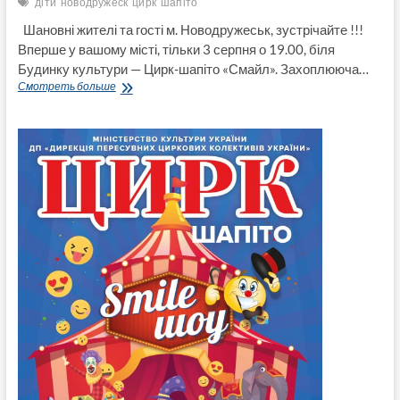
діти
новодружеск
цирк
шапіто
Шановні жителі та гості м. Новодружеськ, зустрічайте !!!
Вперше у вашому місті, тільки 3 серпня о 19.00, біля
Будинку культури — Цирк-шапіто «Смайл». Захоплююча…
В
Смотреть больше
Новодружеськ
3
серпня
завітає
Цирк-
шапіто
“Смайл”.
Відео