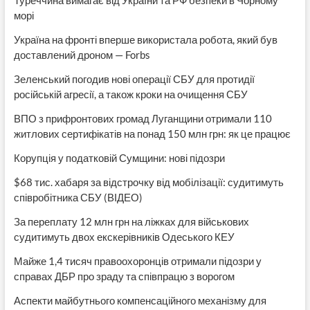
Туреччина вимагає від України та РФ безпеки в Чорному
морі
Україна на фронті вперше використала робота, який був
доставлений дроном — Forbs
Зеленський погодив нові операції СБУ для протидії
російській агресії, а також кроки на очищення СБУ
ВПО з прифронтових громад Луганщини отримали 110
житлових сертифікатів на понад 150 млн грн: як це працює
Корупція у податковій Сумщини: нові підозри
$68 тис. хабаря за відстрочку від мобілізації: судитимуть
співробітника СБУ (ВІДЕО)
За переплату 12 млн грн на ліжках для військових
судитимуть двох екскерівників Одеського КЕУ
Майже 1,4 тисяч правоохоронців отримали підозри у
справах ДБР про зраду та співпрацю з ворогом
Аспекти майбутнього компенсаційного механізму для