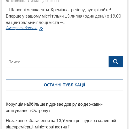
кремінна
Смайл
цирк
шапіто
Шановні мешкаеці м. Кремінна і регіону, зустрічайте!
Вперше у вашому місті тільки 13 липня (один день) о 19.00
на центральній площі міста —…
В
Смотреть больше
Кремінну
завітає
Цирк-
шапіто
«Смайл».
Поиск…
Відео
ОСТАННІ ПУБЛІКАЦІЇ
Корупція найбільше підриває довіру до держави,-
опитування «Острову»
Незаконне збагачення на 13,9 млн грн: підозра колишній
віцепрем’єрці- міністерці юстиції