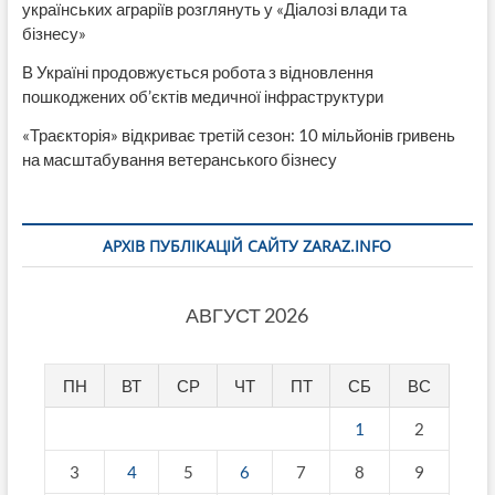
українських аграріїв розглянуть у «Діалозі влади та
бізнесу»
В Україні продовжується робота з відновлення
пошкоджених об’єктів медичної інфраструктури
«Траєкторія» відкриває третій сезон: 10 мільйонів гривень
на масштабування ветеранського бізнесу
АРХІВ ПУБЛІКАЦІЙ САЙТУ ZARAZ.INFO
АВГУСТ 2026
ПН
ВТ
СР
ЧТ
ПТ
СБ
ВС
1
2
3
4
5
6
7
8
9