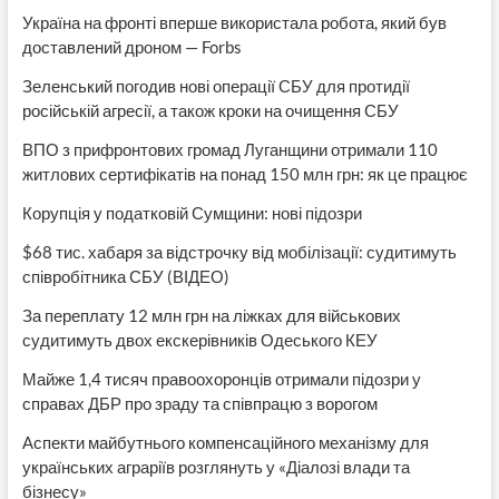
Україна на фронті вперше використала робота, який був
доставлений дроном — Forbs
Зеленський погодив нові операції СБУ для протидії
російській агресії, а також кроки на очищення СБУ
ВПО з прифронтових громад Луганщини отримали 110
житлових сертифікатів на понад 150 млн грн: як це працює
Корупція у податковій Сумщини: нові підозри
$68 тис. хабаря за відстрочку від мобілізації: судитимуть
співробітника СБУ (ВІДЕО)
За переплату 12 млн грн на ліжках для військових
судитимуть двох екскерівників Одеського КЕУ
Майже 1,4 тисяч правоохоронців отримали підозри у
справах ДБР про зраду та співпрацю з ворогом
Аспекти майбутнього компенсаційного механізму для
українських аграріїв розглянуть у «Діалозі влади та
бізнесу»