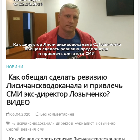
його
підлеглі
витратили
на
самопіар
по
два
мільйони
на
пресу
і
телебачення
НОВИНИ
Как обещал сделать ревизию
Лисичанскводоканала и привлечь
СМИ экс-директор Лозыченко?
ВИДЕО
06.04.2020
Без комментариев
«Лисичанскводоканал»
директор
журналист
Лозыченко
Сергей
ревизия
сми
Как обещал сделать ревизию Лисичанскводоканала и