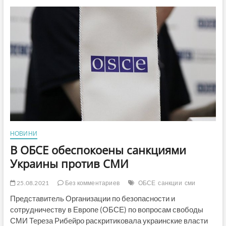
–
налагодити
діалог
правоохоронців
та
ЗМІ
для
захисту
прав
журналістів,
–
Олег
Чиж
на
засіданні
НОВИНИ
міжвідомчої
робочої
В ОБСЕ обеспокоены санкциями
групи
Украины против СМИ
25.08.2021
Без комментариев
ОБСЕ
санкции
сми
Представитель Организации по безопасности и
сотрудничеству в Европе (ОБСЕ) по вопросам свободы
СМИ Тереза Рибейро раскритиковала украинские власти