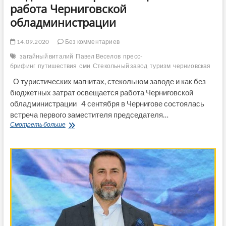
работа Черниговской
обладминистрации
14.09.2020
Без комментариев
загайный виталий
Павел Веселов
пресс-
брифинг
путишествия
сми
Стекольный завод
туризм
черниовская
О туристических магнитах, стекольном заводе и как без
бюджетных затрат освещается работа Черниговской
обладминистрации 4 сентября в Чернигове состоялась
встреча первого заместителя председателя…
О
Смотреть больше
туристических
магнитах,
стекольном
заводе
и
как
без
бюджетных
затрат
освещается
работа