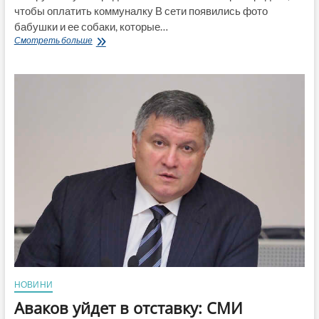
чтобы оплатить коммуналку В сети появились фото
бабушки и ее собаки, которые…
СМИ
Смотреть больше
показали
фото
«элитной»
собаки,
которую
“слуга
народа”
советовал
пенсионерке
продать,
чтобы
оплатить
коммуналку
НОВИНИ
Аваков уйдет в отставку: СМИ