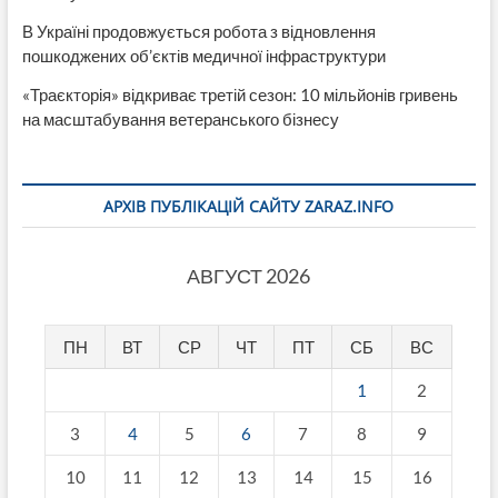
В Україні продовжується робота з відновлення
пошкоджених об’єктів медичної інфраструктури
«Траєкторія» відкриває третій сезон: 10 мільйонів гривень
на масштабування ветеранського бізнесу
АРХІВ ПУБЛІКАЦІЙ САЙТУ ZARAZ.INFO
АВГУСТ 2026
ПН
ВТ
СР
ЧТ
ПТ
СБ
ВС
1
2
3
4
5
6
7
8
9
10
11
12
13
14
15
16