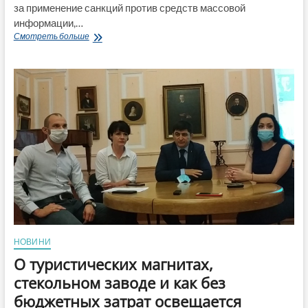
за применение санкций против средств массовой
информации,…
В
Смотреть больше
ОБСЕ
обеспокоены
санкциями
Украины
против
СМИ
НОВИНИ
О туристических магнитах,
стекольном заводе и как без
бюджетных затрат освещается