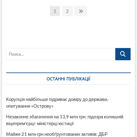
соцсети:
Пагинация
участники
Страница
Страница
След.
1
2
автопробега
страница
записей
в
Северодонецке,
знайте-
его
«провела»
ВО
Поиск…
«Батькивщина»
ОСТАННІ ПУБЛІКАЦІЇ
Корупція найбільше підриває довіру до держави,-
опитування «Острову»
Незаконне збагачення на 13,9 млн грн: підозра колишній
віцепрем’єрці- міністерці юстиції
Майже 21 млн грн необґрунтованих активів: ДБР