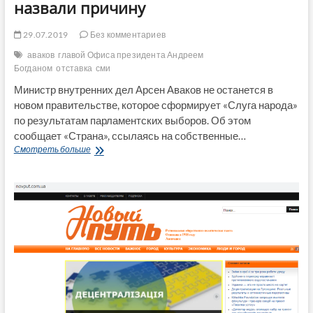
назвали причину
29.07.2019
Без комментариев
аваков
главой Офиса президента Андреем
Богданом
отставка
сми
Министр внутренних дел Арсен Аваков не останется в
новом правительстве, которое сформирует «Слуга народа»
по результатам парламентских выборов. Об этом
сообщает «Страна», ссылаясь на собственные…
Аваков
Смотреть больше
уйдет
в
отставку:
СМИ
назвали
причину