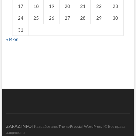
17
18
19
20
21
22
23
24
25
26
27
28
29
30
31
« Июл
fake breitling
ZARAZ.INFO
| Разработано:
Theme Freesia
|
WordPress
| © Все права
защищены