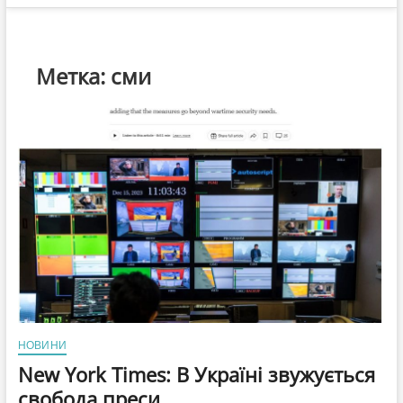
Метка:
сми
НОВИНИ
New York Times: В Україні звужується
свобода преси