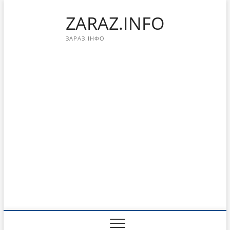
Перейти
ZARAZ.INFO
к
содержимому
ЗАРАЗ.ІНФО