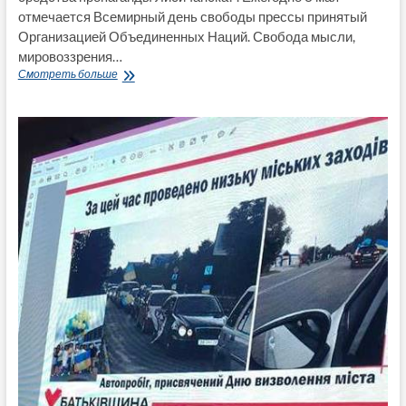
отмечается Всемирный день свободы прессы принятый
Организацией Объединенных Наций. Свобода мысли,
мировоззрения…
СМИ
Смотреть больше
или
идеологические
средства
пропаганды
Лисичанска?