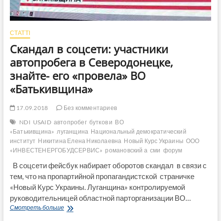
СТАТТІ
Скандал в соцсети: участники
автопробега в Северодонецке,
знайте- его «провела» ВО
«Батькивщина»
17.09.2018
Без комментариев
NDI
USAID
автопробег
бутков и
ВО
«Батькивщина»
луганщина
Национальный демократический
институт
Никитина Елена Николаевна
Новый Курс Украины
ООО
«ИНВЕСТЕНЕРГОБУДСЕРВИС»
романовский а
сми
форум
В соцсети фейсбук набирает оборотов скандал в связи с
тем, что на пропартийной пропагандистской страничке
«Новый Курс Украины. Луганщина» контролируемой
руководительницей областной парторганизации ВО…
Скандал
Смотреть больше
в