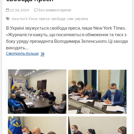
22.06.2024
Без комментариев
New York Times
преса
свобода
сми
україна
В Україні звужується свобода преси, пише New York Times.
«Журналісти кажуть, що посилюються обмеження та тиск з
боку уряду президента Володимира Зеленського. Ці заходи
виходять…
New
Смотреть больше
York
Times:
В
Україні
звужується
свобода
преси