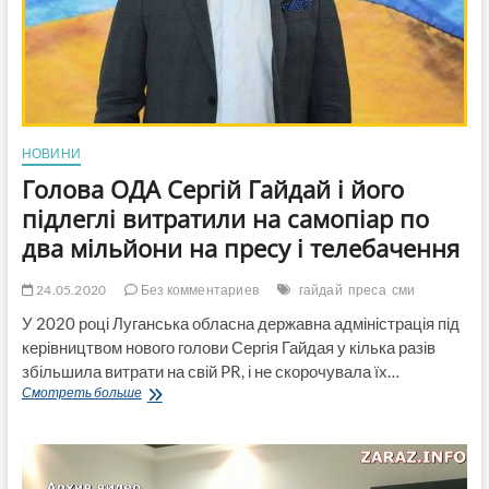
Черниговской
обладминистрации
НОВИНИ
Голова ОДА Сергій Гайдай і його
підлеглі витратили на самопіар по
два мільйони на пресу і телебачення
24.05.2020
Без комментариев
гайдай
преса
сми
У 2020 році Луганська обласна державна адміністрація під
керівництвом нового голови Сергія Гайдая у кілька разів
збільшила витрати на свій PR, і не скорочувала їх…
Голова
Смотреть больше
ОДА
Сергій
Гайдай
і