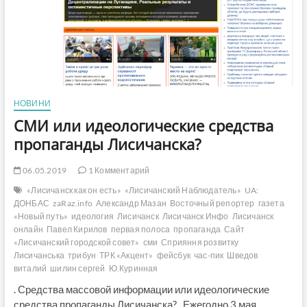
НОВИНИ
СМИ или идеологические средства
пропаганды Лисичанска?
06.05.2019
1 Комментарий
«Лисичанск как он есть»
«Лисичанский Наблюдатель»
UA:
ДОНБАС
zaRaz.info
Александр Мазан
Восточный репортер
газета
«Новый путь»
идеология
Лисичанск
Лисичанск Инфо
Лисичанск
онлайн
Павел Кирилов
первая полоса
пропаганда
Сайт
«Лисичанский городской совет»
сми
Сприяння розвитку
Лисичанська
трибун
ТРК «Акцент»
фейсбук
час-пик
Шведов
виталий
шилин сергей
Ю.Куринная
. Средства массовой информации или идеологические
средства пропаганды Лисичанска? . Ежегодно 3 мая