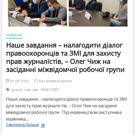
НОВИНИ
Наше завдання – налагодити діалог
правоохоронців та ЗМІ для захисту
прав журналістів, – Олег Чиж на
засіданні міжвідомчої робочої групи
29.09.2021
Без комментариев
діалог
зми
сми
ЧИЖ ОЛЕГ
Наше завдання – налагодити діалог правоохоронців та ЗМІ
для захисту прав журналістів, – Олег Чиж на засіданні
міжвідомчої робочої групи Під керівництвом заступника
керівника…
Наше
Смотреть больше
завдання