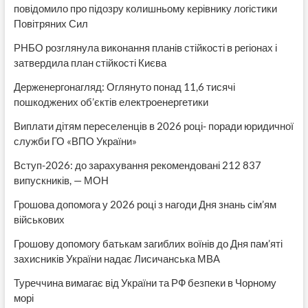
повідомило про підозру колишньому керівнику логістики
Повітряних Сил
РНБО розглянула виконання планів стійкості в регіонах і
затвердила план стійкості Києва
Держенергонагляд: Оглянуто понад 11,6 тисячі
пошкоджених об’єктів електроенергетики
Виплати дітям переселенців в 2026 році- поради юридичної
служби ГО «ВПО України»
Вступ-2026: до зарахування рекомендовані 212 837
випускників, — МОН
Грошова допомога у 2026 році з нагоди Дня знань сім’ям
військових
Грошову допомогу батькам загиблих воїнів до Дня пам’яті
захисників України надає Лисичанська МВА
Туреччина вимагає від України та РФ безпеки в Чорному
морі