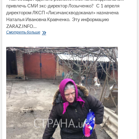
привлечь СМИ экс-директор Лозыченко? С 1 апреля
директором ЛКСП «Лисичанскводоканал» назначена
Наталья Ивановна Кравченко. Эту информацию
ZARAZ.INFO…
Как
Смотреть больше
обещал
сделать
ревизию
Лисичанскводоканала
и
привлечь
СМИ
экс-
директор
Лозыченко?
ВИДЕО