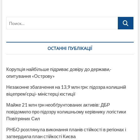
отримати
взуття
в
Поиск…
Тернопіль
ХАБ
«Нове
Життя»
ОСТАННІ ПУБЛІКАЦІЇ
Корупція найбільше підриває довіру до держави,-
опитування «Острову»
Незаконне збагачення на 13,9 млн грн: підозра колишній
віцепрем’єрці- міністерці юстиції
Майже 21 млн грн необґрунтованих активів: ДБР
повідомило про підозру колишньому керівнику логістики
Повітряних Сил
РНБО розглянула виконання планів стійкості в регіонах і
затвердила план стійкості Києва