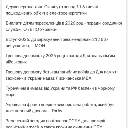
Держенергонагляд: Оглянуто понад 11,6 тисячі
пошкоджених об’єктів електроенергетики
Виплати дітям переселенців в 2026 році- поради юридичної
служби ГО «ВПО України»
Вступ-2026: до зарахування рекомендовані 212 837
випускників, — МОН
Грошова допомога у 2026 році з нагоди Дня знань сім’ям
військових
Грошову допомогу батькам загиблих воїнів до Дня пам’яті
захисників України надає Лисичанська МВА
Туреччина вимагає від України та РФ безпеки в Чорному
морі
Україна на фронті вперше використала робота, який був
доставлений дроном — Forbs
Зеленський погодив нові операції СБУ для протидії
російській агресії, а також кроки на очищення СБУ