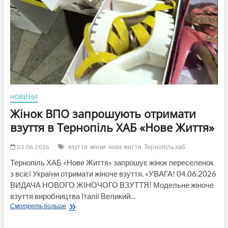
НОВИНИ
Жінок ВПО запрошують отримати
взуття в Тернопіль ХАБ «Нове Життя»
03.06.2026
взуття
жінки
нове життя
Тернопіль хаб
Тернопіль ХАБ «Нове Життя» запрошує жінок переселенок
з всієї України отримати жіноче взуття. «УВАГА! 04.06.2026
ВИДАЧА НОВОГО ЖІНОЧОГО ВЗУТТЯ! Модельне жіноче
взуття виробництва Італії Великий…
Жінок
Смотреть больше
ВПО
запрошують