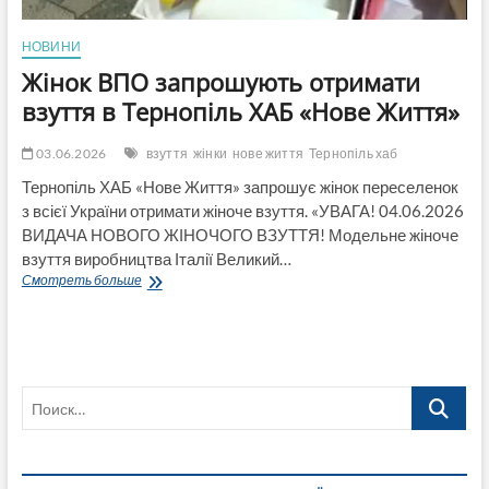
НОВИНИ
Жінок ВПО запрошують отримати
взуття в Тернопіль ХАБ «Нове Життя»
03.06.2026
взуття
жінки
нове життя
Тернопіль хаб
Тернопіль ХАБ «Нове Життя» запрошує жінок переселенок
з всієї України отримати жіноче взуття. «УВАГА! 04.06.2026
ВИДАЧА НОВОГО ЖІНОЧОГО ВЗУТТЯ! Модельне жіноче
взуття виробництва Італії Великий…
Жінок
Смотреть больше
ВПО
запрошують
отримати
взуття
в
Поиск…
Тернопіль
ХАБ
«Нове
Життя»