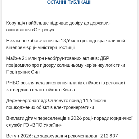
ОСТАННІ ПУБЛІКАЦІЇ
Корупція найбільше підриває довіру до держави,-
опитування «Острову»
Незаконне збагачення на 13,9 млн грн: підозра колишній
віцепрем’єрці- міністерці юстиції
Майже 21 млн грн необґрунтованих активів: ДБР
повідомило про підозру колишньому керівнику логістики
Повітряних Сил
РНБО розглянула виконання планів стійкості в регіонах і
затвердила план стійкості Києва
Держенергонагляд: Оглянуто понад 11,6 тисячі
пошкоджених об’єктів електроенергетики
Виплати дітям переселенців в 2026 році- поради юридичної
служби ГО «ВПО України»
Вступ-2026: до зарахування рекомендовані 212 837