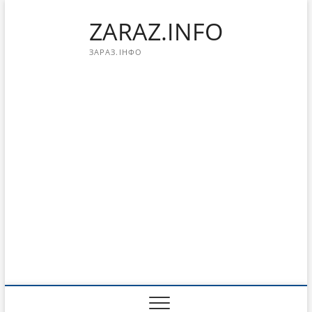
Перейти
ZARAZ.INFO
к
содержимому
ЗАРАЗ.ІНФО