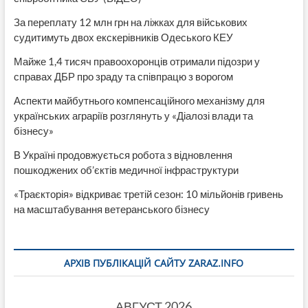
За переплату 12 млн грн на ліжках для військових
судитимуть двох екскерівників Одеського КЕУ
Майже 1,4 тисяч правоохоронців отримали підозри у
справах ДБР про зраду та співпрацю з ворогом
Аспекти майбутнього компенсаційного механізму для
українських аграріїв розглянуть у «Діалозі влади та
бізнесу»
В Україні продовжується робота з відновлення
пошкоджених об’єктів медичної інфраструктури
«Траєкторія» відкриває третій сезон: 10 мільйонів гривень
на масштабування ветеранського бізнесу
АРХІВ ПУБЛІКАЦІЙ САЙТУ ZARAZ.INFO
АВГУСТ 2026