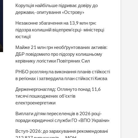
Корупція найбільше підриває довіру до
держави,- опитування «Острову»
Незаконне збагачення на 13,9 млн грн:
підозра колишній віцепрем’єрці- міністерці
юстиції
Майже 21 млн грн необґрунтованих активів:
ДБР повідомило про підозру колишньому
керівнику логістики Повітряних Сил
РНБО розглянула виконання планів стійкості
в регіонах і затвердила план стійкості Києва
Держенергонагляд: Оглянуто понад 11,6
тисячі пошкоджених об’єктів
електроенергетики
Виплати дітям переселенців в 2026 році-
поради юридичної служби ГО «ВПО України»
Вступ-2026: до зарахування рекомендовані
212 837 випускників, — МОН