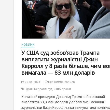
НОВИНИ
У США суд зобов’язав Трампа
виплатити журналістці Джин
Керролл у 8 разів більше, чим во
вимагала — 83 млн доларів
27.01.2024
Без комментариев
Джин Керролл
суд
США
трамп
Колишній президент Дональд Трамп зобов’язаний
виплатити 83,3 млн доларів у справі письменниці і
журналістки Джин Керролл, яка звинуватила політик