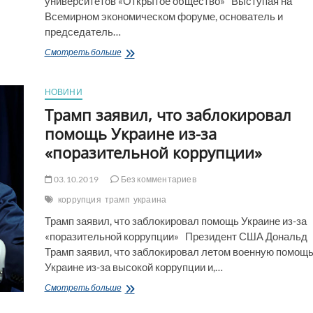
университетов «Открытое общество» Выступая на
Всемирном экономическом форуме, основатель и
председатель…
Сорос
Смотреть больше
в
Давосе
подарил
НОВИНИ
1
Трамп заявил, что заблокировал
млрд
долларов
помощь Украине из-за
для
«поразительной коррупции»
создания
сети
университетов
03.10.2019
Без комментариев
«Открытое
коррупция
трамп
украина
общество»
Трамп заявил, что заблокировал помощь Украине из-за
«поразительной коррупции» Президент США Дональд
Трамп заявил, что заблокировал летом военную помощ
Украине из-за высокой коррупции и,…
Трамп
Смотреть больше
заявил,
что