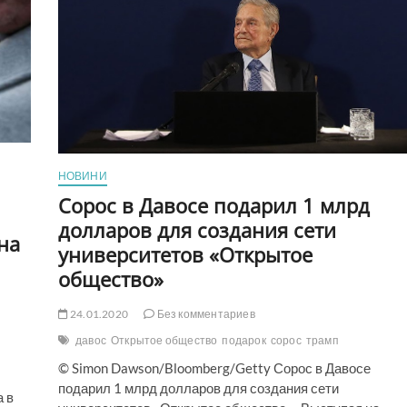
НОВИНИ
Сорос в Давосе подарил 1 млрд
долларов для создания сети
на
университетов «Открытое
общество»
24.01.2020
Без комментариев
давос
Открытое общество
подарок
сорос
трамп
© Simon Dawson/Bloomberg/Getty Сорос в Давосе
подарил 1 млрд долларов для создания сети
а в