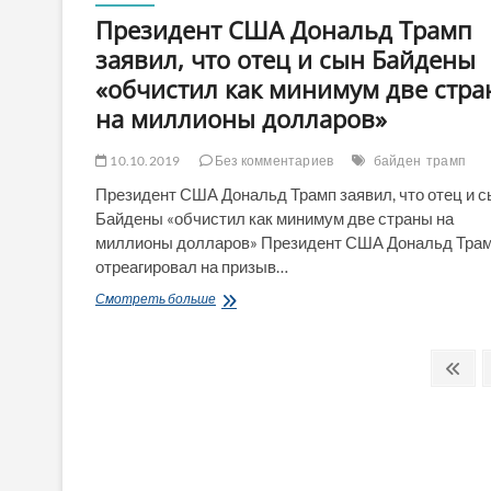
Президент США Дональд Трамп
заявил, что отец и сын Байдены
«обчистил как минимум две стр
на миллионы долларов»
10.10.2019
Без комментариев
байден
трамп
Президент США Дональд Трамп заявил, что отец и с
Байдены «обчистил как минимум две страны на
миллионы долларов» Президент США Дональд Тра
отреагировал на призыв…
Президент
Смотреть больше
США
Дональд
Пагинация
Трамп
Пре
заявил,
стр
записей
что
отец
и
сын
Байдены