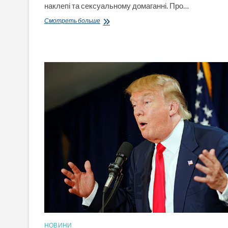
наклепі та сексуальному домаганні. Про…
У
Смотреть больше
США
суд
зобов’язав
Трампа
виплатити
журналістці
Джин
Керролл
у
8
разів
більше,
чим
вона
вимагала
—
83
млн
доларів
НОВИНИ