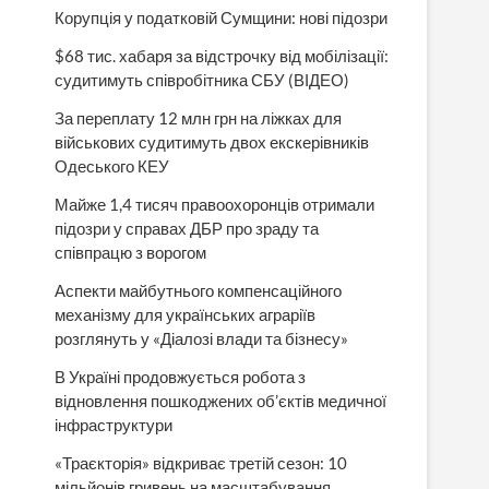
Корупція у податковій Сумщини: нові підозри
$68 тис. хабаря за відстрочку від мобілізації:
судитимуть співробітника СБУ (ВІДЕО)
За переплату 12 млн грн на ліжках для
військових судитимуть двох екскерівників
Одеського КЕУ
Майже 1,4 тисяч правоохоронців отримали
підозри у справах ДБР про зраду та
співпрацю з ворогом
Аспекти майбутнього компенсаційного
механізму для українських аграріїв
розглянуть у «Діалозі влади та бізнесу»
В Україні продовжується робота з
відновлення пошкоджених об’єктів медичної
інфраструктури
«Траєкторія» відкриває третій сезон: 10
мільйонів гривень на масштабування