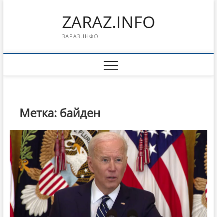
Перейти
ZARAZ.INFO
к
содержимому
ЗАРАЗ.ІНФО
Метка:
байден