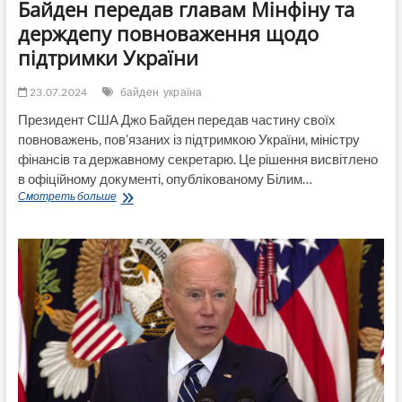
Байден передав главам Мінфіну та
держдепу повноваження щодо
підтримки України
23.07.2024
байден
україна
Президент США Джо Байден передав частину своїх
повноважень, пов’язаних із підтримкою України, міністру
фінансів та державному секретарю. Це рішення висвітлено
в офіційному документі, опублікованому Білим…
Байден
Смотреть больше
передав
главам
Мінфіну
та
держдепу
повноваження
щодо
підтримки
України