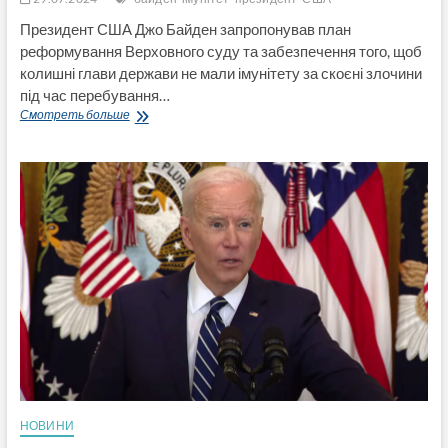
Президент США Джо Байден запропонував план
реформування Верховного суду та забезпечення того, щоб
колишні глави держави не мали імунітету за скоєні злочини
під час перебування…
Байден
Смотреть больше
хоче
скасувати
імунітет
для
експрезидентів
США,
які
вчинили
злочини
на
посаді
НОВИНИ