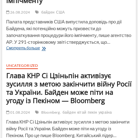
імпічменту
26.08.2024
байден
США
Палата представників США випустила доповідь про дії
Байдена, які потенційно можуть призвести до
започаткування процедури його імпічменту, пише агентство
АР. У 291-сторінковому звіті стверджується, що…
Палата
Смотреть больше
представників
США
випустила
UNCATEGORIZED
доповідь
Глава КНР Сі Цзіньпін активізує
про
дії
зусилля з метою закінчити війну Росії
Байдена,
та України. Байден може піти на
які
потенційно
угоду із Пекіном — Bloomberg
можуть
призвести
01.08.2024
Bloomberg.
байден
кітай
пекін
україна
до
започаткування
Глава КНР Сі Цзіньпін активізує зусилля з метою закінчити
процедури
війну Росії та України. Байден може піти на угоду із
його
Пекіном. Про це пише Bloomberg. Китайський лідер…
імпічменту