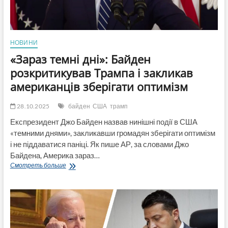
НОВИНИ
«Зараз темні дні»: Байден
розкритикував Трампа і закликав
американців зберігати оптимізм
28.10.2025
байден
США
трамп
Експрезидент Джо Байден назвав нинішні події в США
«темними днями», закликавши громадян зберігати оптимізм
і не піддаватися паніці. Як пише АР, за словами Джо
Байдена, Америка зараз…
«Зараз
Смотреть больше
темні
дні»:
Байден
розкритикував
Трампа
і