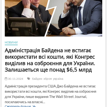
закликав
американців
зберігати
оптимізм
НОВИНИ
Адміністрація Байдена не встигає
використати всі кошти, які Конгрес
виділив на озброєння для України.
Залишаеться ще понад $6,5 млрд
30.11.2024
байден
зброя
україна
Адміністрація президента США Джо Байдена не встигає
використати всі кошти, які Конгрес виділив на озброєння
для України, пише видання The Wall Street Journal,
посилаючись на власні…
Адміністрація
Смотреть больше