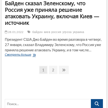
Байден сказал Зеленскому, что
Россия уже приняла решение
атаковать Украину, включая Киев —
источник
28.01.2022
байден
киев
россия
угроза
украина
Президент США Джо Байден во время разговора в четверг,
27 января, сказал Владимиру Зеленскому, что Россия уже
приняла решение атаковать Украину, и в том числе…
Байден
Смотреть больше
сказал
Зеленскому,
Пагинация
что
Страница
Страница
След.
1
2
Россия
страница
записей
уже
приняла
решение
атаковать
Украину,
включая
Поиск…
Киев
—