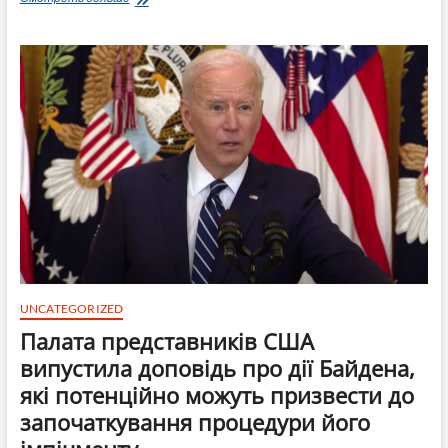
Байдена
не
встигає
використати
всі
кошти,
які
Конгрес
виділив
на
озброєння
для
України.
Залишаеться
ще
понад
$6,5
UNCATEGORIZED
млрд
Палата представників США
випустила доповідь про дії Байдена,
які потенційно можуть призвести до
започаткування процедури його