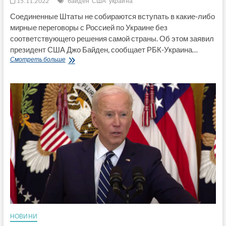
15.11.2022
байден
США
украина
Соединенные Штаты не собираются вступать в какие-либо
мирные переговоры с Россией по Украине без
соответствующего решения самой страны. Об этом заявил
президент США Джо Байден, сообщает РБК-Украина…
Байден
Смотреть больше
исключил
какие-
либо
мирные
переговоры
без
решения
Украины
НОВИНИ