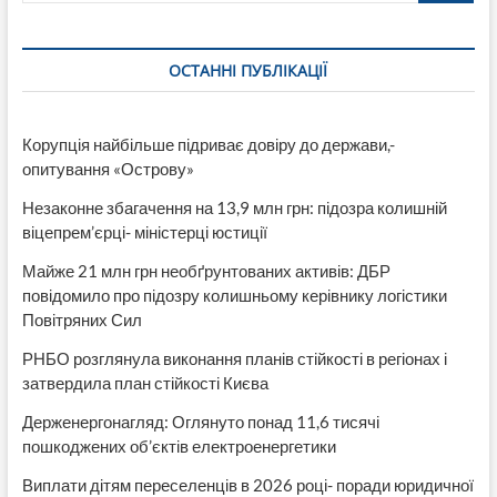
источник
ОСТАННІ ПУБЛІКАЦІЇ
Корупція найбільше підриває довіру до держави,-
опитування «Острову»
Незаконне збагачення на 13,9 млн грн: підозра колишній
віцепрем’єрці- міністерці юстиції
Майже 21 млн грн необґрунтованих активів: ДБР
повідомило про підозру колишньому керівнику логістики
Повітряних Сил
РНБО розглянула виконання планів стійкості в регіонах і
затвердила план стійкості Києва
Держенергонагляд: Оглянуто понад 11,6 тисячі
пошкоджених об’єктів електроенергетики
Виплати дітям переселенців в 2026 році- поради юридичної