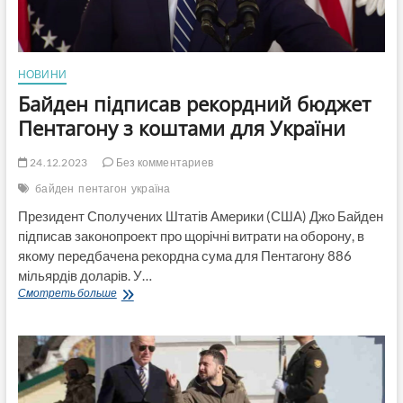
НОВИНИ
Байден підписав рекордний бюджет
Пентагону з коштами для України
24.12.2023
Без комментариев
байден
пентагон
україна
Президент Сполучених Штатів Америки (США) Джо Байден
підписав законопроект про щорічні витрати на оборону, в
якому передбачена рекордна сума для Пентагону 886
мільярдів доларів. У…
Байден
Смотреть больше
підписав
рекордний
бюджет
Пентагону
з
коштами