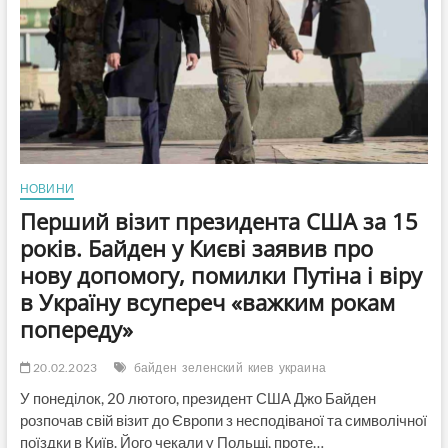
для
України
НОВИНИ
Перший візит президента США за 15
років. Байден у Києві заявив про
нову допомогу, помилки Путіна і віру
в Україну всупереч «важким рокам
попереду»
20.02.2023
байден
зеленский
киев
украина
У понеділок, 20 лютого, президент США Джо Байден
розпочав свій візит до Європи з несподіваної та символічної
поїздки в Київ. Його чекали у Польщі, проте…