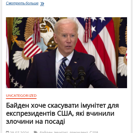
Глава
Смотреть больше
КНР
Сі
Цзіньпін
активізує
зусилля
з
метою
закінчити
війну
Росії
та
України.
Байден
може
піти
на
угоду
UNCATEGORIZED
із
Байден хоче скасувати імунітет для
Пекіном
—
експрезидентів США, які вчинили
Bloomberg
злочини на посаді
29.07.2024
байден
імунітет
президент
США