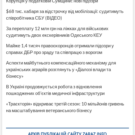
Корупція у податковій Сумщини: нові підозри
$68 тис. хабаря за відстрочку від мобілізації: судитимуть
співробітника СБУ (ВІДЕО)
За переплату 12 млн грн на ліжках для військових
судитимуть двох екскерівників Одеського КЕУ
Майже 1,4 тисяч правоохоронців отримали підозри у
справах ДБР про зраду та співпрацю з ворогом
Аспекти майбутнього компенсаційного механізму для
українських аграріїв розглянуть у «Діалозі влади та
бізнесу»
В Україні продовжується робота з відновлення
пошкоджених об’єктів медичної інфраструктури
«Траєкторія» відкриває третій сезон: 10 мільйонів гривень
на масштабування ветеранського бізнесу
АРХІВ ПУБЛІКАЦІЙ САЙТУ ZARAZ.INFO