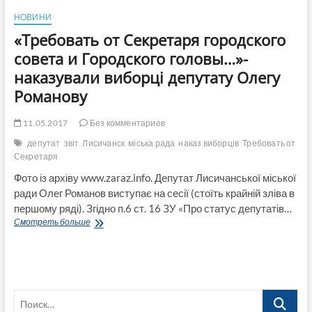
НОВИНИ
«Требовать от Секретаря городского
совета и Городского головы…»-
наказували виборці депутату Олегу
Романову
11.05.2017
Без комментариев
депутат
звіт
Лисичанск
міська рада
наказ виборців
Требовать от
Секретаря
Фото із архіву www.zaraz.info. Депутат Лисичанської міської
ради Олег Романов виступає на сесії (стоїть крайній зліва в
першому ряді). Згідно п.6 ст. 16 ЗУ «Про статус депутатів…
«Требовать
Смотреть больше
от
Секретаря
городского
совета
и
Поиск…
Городского
головы…»-