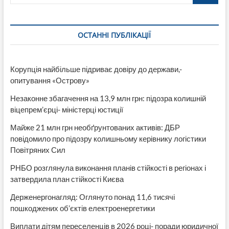
наказували
виборці
депутату
ОСТАННІ ПУБЛІКАЦІЇ
Олегу
Романову
Корупція найбільше підриває довіру до держави,-
опитування «Острову»
Незаконне збагачення на 13,9 млн грн: підозра колишній
віцепрем’єрці- міністерці юстиції
Майже 21 млн грн необґрунтованих активів: ДБР
повідомило про підозру колишньому керівнику логістики
Повітряних Сил
РНБО розглянула виконання планів стійкості в регіонах і
затвердила план стійкості Києва
Держенергонагляд: Оглянуто понад 11,6 тисячі
пошкоджених об’єктів електроенергетики
Виплати дітям переселенців в 2026 році- поради юридичної