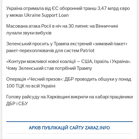
Україна отримала від ЄС оборонний транш 3,47 млрд євро
у межах Ukraine Support Loan
Масована атака Росії в ніч на 30 липня: на Вінниччині
лунали звуки вибухів
Зеленський просить у Трампа екстрений «зимовий пакет»
ракет-перехоплювачів для систем Patriot
«Контури можливої нової коаліції — США, Ізраїль і Україна».
Чому Зеленський став потрібний Трампу
Операція «Чесний призов»: ДБР проводить обшуки у понад
100 ТЦК по всій Україні
Голову райсуду на Харківщині викрили на хабарі працівники
ДБР і СБУ
АРХІВ ПУБЛІКАЦІЙ САЙТУ ZARAZ.INFO