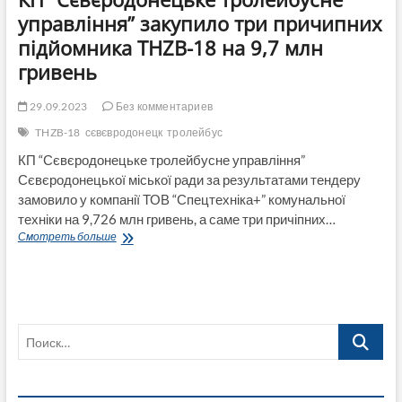
управління” закупило три причипних
підйомника THZB-18 на 9,7 млн
гривень
29.09.2023
Без комментариев
THZB-18
сєвєвродонецк
тролейбус
КП “Сєвєродонецьке тролейбусне управління”
Сєвєродонецької міської ради за результатами тендеру
замовило у компанії ТОВ “Спецтехніка+” комунальної
техніки на 9,726 млн гривень, а саме три причіпних…
КП
Смотреть больше
“Сєвєродонецьке
тролейбусне
управління”
закупило
три
Поиск…
причипних
підйомника
THZB-
18
на