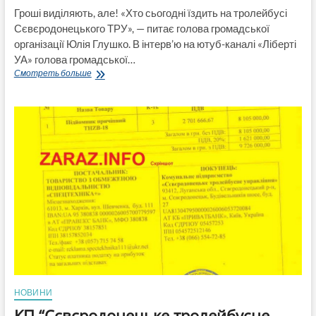
Гроші виділяють, але! «Хто сьогодні їздить на тролейбусі
Сєвєродонецького ТРУ», — питає голова громадської
організації Юлія Глушко. В інтерв’ю на ютуб-каналі «Ліберті
УА» голова громадської…
«Хто
Смотреть больше
сьогодні
їздить
на
тролейбусі
Сєвєродонецького
ТРУ»,
—
питає
громадська
активістка
Юлія
Глушко
НОВИНИ
КП “Сєвєродонецьке тролейбусне