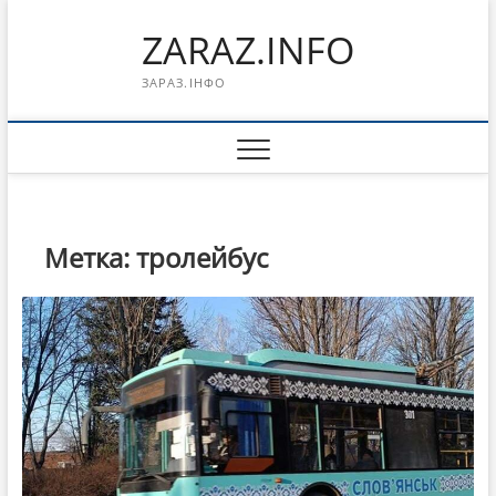
Перейти
ZARAZ.INFO
к
содержимому
ЗАРАЗ.ІНФО
Метка:
тролейбус