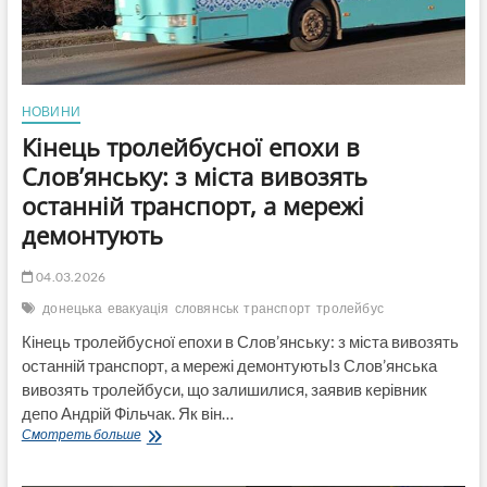
НОВИНИ
Кінець тролейбусної епохи в
Слов’янську: з міста вивозять
останній транспорт, а мережі
демонтують
04.03.2026
донецька
евакуація
словянськ
транспорт
тролейбус
Кінець тролейбусної епохи в Слов’янську: з міста вивозять
останній транспорт, а мережі демонтуютьІз Слов’янська
вивозять тролейбуси, що залишилися, заявив керівник
депо Андрій Фільчак. Як він…
Кінець
Смотреть больше
тролейбусної
епохи