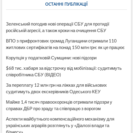
ОСТАННІ ПУБЛІКАЦІЇ
9,7
млн
гривень
Зеленський погодив нові операції СБУ для протидії
російській агресії, а також кроки на очищення СБУ
ВПО з прифронтових громад Луганщини отримали 110
житлових сертифікатів на понад 150 млн грн: як це працює
Корупція у податковій Сумщини: нові підозри
$68 тис. хабаря за відстрочку від мобілізації: судитимуть
співробітника СБУ (ВІДЕО)
За переплату 12 млн грн на ліжках для військових
судитимуть двох екскерівників Одеського КЕУ
Майже 1,4 тисяч правоохоронців отримали підозри у
справах ДБР про зраду та співпрацю з ворогом
Аспекти майбутнього компенсаційного механізму для
українських аграріїв розглянуть у «Діалозі влади та
бізнесу»