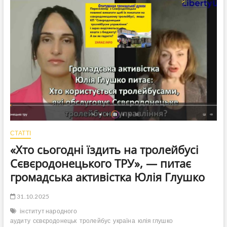
в
Слов’янську:
з
міста
вивозять
останній
транспорт,
а
мережі
демонтують
СТАТТІ
«Хто сьогодні їздить на тролейбусі
Сєвєродонецького ТРУ», — питає
громадська активістка Юлія Глушко
31.10.2025
інститут народного
аудиту
сєвєродонецьк
тролейбус
україна
юлія глушко