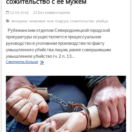
сожительство с ее мужем
12.04.2018
Без комментариев
женщина
знакомая
нож
подруга
сожительство
убийца
Рубежанским отделом Северодонецкой городской
прокуратуры осуществляется процессуальное
руководство в уголовном производстве по факту
умышленного убийства лицом, ранее совершившим
умышленное убийство (ч. 2 п. 13…
Отбыв
Смотреть больше
срок
за
убийство
жительница
Луганщины
убила
свою
знакомую
за
сожительство
с
ее
мужем