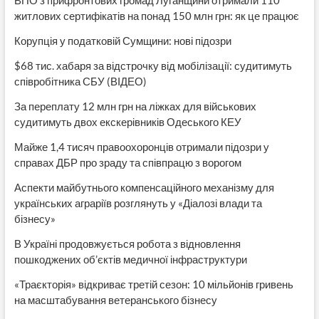
ВПО з прифронтових громад Луганщини отримали 110
житлових сертифікатів на понад 150 млн грн: як це працює
Корупція у податковій Сумщини: нові підозри
$68 тис. хабаря за відстрочку від мобілізації: судитимуть
співробітника СБУ (ВІДЕО)
За переплату 12 млн грн на ліжках для військових
судитимуть двох екскерівників Одеського КЕУ
Майже 1,4 тисяч правоохоронців отримали підозри у
справах ДБР про зраду та співпрацю з ворогом
Аспекти майбутнього компенсаційного механізму для
українських аграріїв розглянуть у «Діалозі влади та
бізнесу»
В Україні продовжується робота з відновлення
пошкоджених об’єктів медичної інфраструктури
«Траєкторія» відкриває третій сезон: 10 мільйонів гривень
на масштабування ветеранського бізнесу