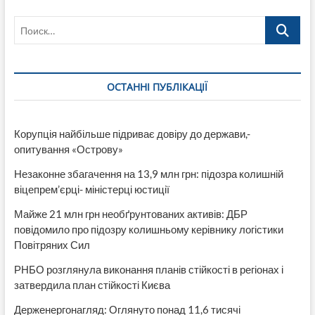
подозрении
Поиск…
ОСТАННІ ПУБЛІКАЦІЇ
Корупція найбільше підриває довіру до держави,-
опитування «Острову»
Незаконне збагачення на 13,9 млн грн: підозра колишній
віцепрем’єрці- міністерці юстиції
Майже 21 млн грн необґрунтованих активів: ДБР
повідомило про підозру колишньому керівнику логістики
Повітряних Сил
РНБО розглянула виконання планів стійкості в регіонах і
затвердила план стійкості Києва
Держенергонагляд: Оглянуто понад 11,6 тисячі