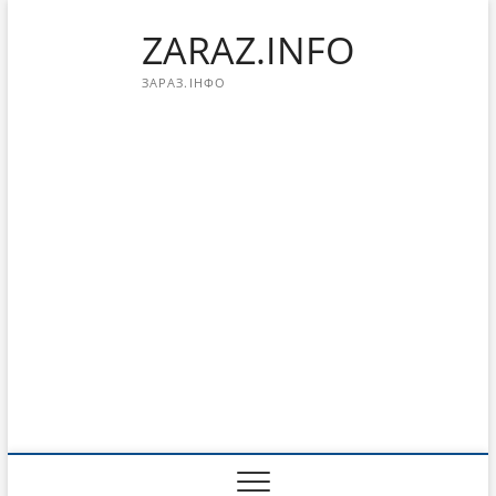
Перейти
ZARAZ.INFO
к
содержимому
ЗАРАЗ.ІНФО