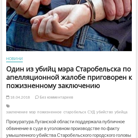
подтвердил
приговор
о
пожизненном
заключении
НОВИНИ
Один из убийц мэра Старобельска по
апелляционной жалобе приговорен к
пожизненному заключению
18.04.2018
Без комментариев
заключение
мэр
пожизненное
старобельск
СУД
убийство
убийца
Прокуратура Луганской области поддержала публичное
обвинение в суде в уголовном производстве по факту
умышленного убийства Старобельского городского головы