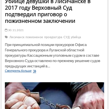
Убийце девушки в Лисичанске в
2017 году Верховный Суд
подтвердил приговор о
пожизненном заключении
30.11.2021
Лисичанск
пожизненое
прокуратура
СУД
убийца
При принципиальной позиции прокуроров Офиса
Генерального прокурора и Луганской областной
прокуратуры Кассационным уголовным судом в составе
Верховного Суда оставлено по-прежнему решение судов
предыдущих инстанций в…
Убийце
Смотреть больше
девушки
в
Лисичанске
в
2017
году
Верховный
Суд