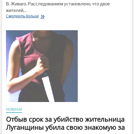
В. Живаго. Расследованием установлено, что двое
жителей…
Один
Смотреть больше
из
убийц
мэра
Старобельска
по
апелляционной
жалобе
приговорен
к
пожизненному
заключению
НОВИНИ
Отбыв срок за убийство жительница
Луганщины убила свою знакомую за