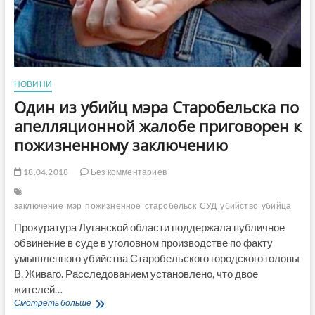
НОВИНИ
Один из убийц мэра Старобельска по
апелляционной жалобе приговорен к
пожизненному заключению
18.04.2018
Без комментариев
заключение
мэр
пожизненное
старобельск
СУД
убийство
убийца
Прокуратура Луганской области поддержала публичное
обвинение в суде в уголовном производстве по факту
умышленного убийства Старобельского городского головы
В. Живаго. Расследованием установлено, что двое
жителей…
Один
Смотреть больше
из