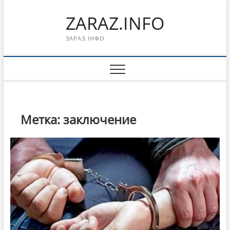
Перейти
ZARAZ.INFO
к
содержимому
ЗАРАЗ.ІНФО
Метка:
заключение