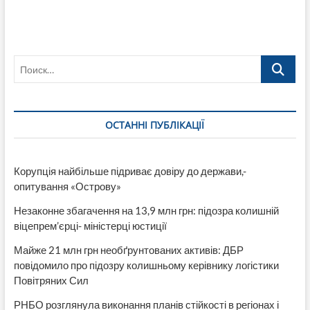
убийц
мэра
Старобельска
по
Поиск…
апелляционной
жалобе
приговорен
к
пожизненному
ОСТАННІ ПУБЛІКАЦІЇ
заключению
Корупція найбільше підриває довіру до держави,-
опитування «Острову»
Незаконне збагачення на 13,9 млн грн: підозра колишній
віцепрем’єрці- міністерці юстиції
Майже 21 млн грн необґрунтованих активів: ДБР
повідомило про підозру колишньому керівнику логістики
Повітряних Сил
РНБО розглянула виконання планів стійкості в регіонах і