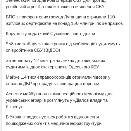
Зеленський погодив нові операції СБУ для протидії
російській агресії, а також кроки на очищення СБУ
ВПО з прифронтових громад Луганщини отримали 110
житлових сертифікатів на понад 150 млн грн: як це працює
Корупція у податковій Сумщини: нові підозри
$68 тис. хабаря за відстрочку від мобілізації: судитимуть
співробітника СБУ (ВІДЕО)
За переплату 12 млн грн на ліжках для військових
судитимуть двох екскерівників Одеського КЕУ
Майже 1,4 тисяч правоохоронців отримали підозри у
справах ДБР про зраду та співпрацю з ворогом
Аспекти майбутнього компенсаційного механізму для
українських аграріїв розглянуть у «Діалозі влади та
бізнесу»
В Україні продовжується робота з відновлення
пошкоджених об’єктів медичної інфраструктури